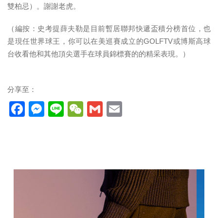
雙柏忌）。謝謝老虎。
（編按：史考提薛夫勒是目前暫居聯邦快遞盃積分榜首位，也
是現任世界球王，你可以在美巡賽成立的GOLFTV或博斯高球
台收看他和其他頂尖選手在球員錦標賽的的精采表現。）
分享至：
Facebook
Messenger
Line
WeChat
Gmail
Email