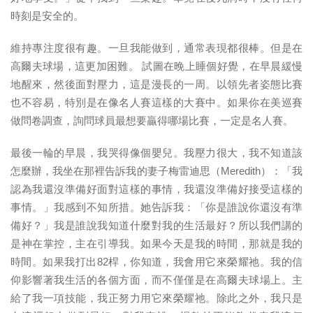
時刻是安全的。
維持專注度很有趣。一旦我能做到，通常表現都很棒。但是在
高爾夫球場，這更加困難。 試圖在晚上睡個好覺，在早晨緩慢
地醒來，然後面對壓力，這是漫長的一周。以領先者姿態比賽
也不容易，特別是在像名人賽這樣的大賽中。如果你在美巡賽
做問卷調查，詢問球員最想要贏得哪場比賽，一定是名人賽。
最後一輪的早晨，我哭得像個嬰兒。我壓力很大，我不知道該
怎麼辦，我坐在那裡告訴我的妻子梅雷迪思（Meredith）：「我
認為我還沒準備好面對這樣的事情，我還沒準備好接受這樣的
事情。」我感到不知所措。她告訴我：「你是誰說你還沒有準
備好？」我是誰說我知道什麼對我的生活最好？所以我們講的
是神在掌控，主在引導我。如果今天是我的時間，那就是我的
時間。如果我打出82桿，你知道，我會用它來榮耀祂。我的信
仰影響著我生活的各個方面，而不僅僅是在高爾夫球場上。主
給了我一項技能，我正努力用它來榮耀祂。除此之外，我只是