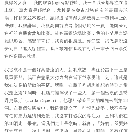
贏得名人賽…..我的腦袋仍然有點昏眩。我一直以來都專注在這
上頭。四大賽是殘酷的，尤其是在奧古斯塔這樣的高爾夫球
場，打起來並不容易。贏得這場高爾夫錦標賽是一種精神上的
磨難，我很謙卑。我很高興能成為這個領域的一員，能夠來到
這裡並有機會參加比賽。能夠贏得這場比賽，我的心情用言語
難以形容。感覺非常好，我真的很感激。你知道，我做夢都沒
夢到自己進入媒體室。我不敢相信我現在可以一輩子回來享受
這座高爾夫球場。
我從來不是一個好高騖遠的人。對我來說，專注於當下一直是
最重要的。我正在盡最大努力留在當下並享受這一刻，這就是
我在決勝輪所做的事情。我唯一在腦子裡胡思亂想的時刻是當
我走上第18洞時，我腦海裡浮現了一些人，第一個出現的是喬
丹史畢斯（Jordan Spieth），他那年帶著巨大的領先來到第18
洞。在整個決勝輪中，我確實建立了一些領先優勢，我不希望
有任何壓力延續到最後，我沒有打破我的專注力，直到我們在
第18洞走上果嶺。當我們走上果嶺時，就像，「好的，我要好
好地享受。」從中找到一些樂趣。畢竟在後九洞時，沒有任何