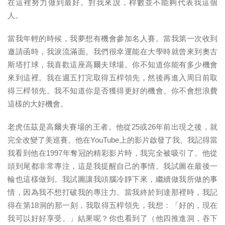
在這裡努力做到最好。對我來說，桿數並不能夠代表我這個
人。
當我年輕的時候，我夢想有機會參加名人賽。當我第一次收到
邀請函時，我淚流滿面。我們很幸運能在大學時就曾來到奧古
斯塔打球，我喜歡這座高爾夫球場。你不知道你能有多少機會
來到這裡。我在週五打完取得五桿領先，然後再進入周日前取
得三桿領先。我不知道你是否獲得更好的機會。你不會想浪費
這樣的大好機會。
老虎伍茲是高爾夫賽場的王者。他從25或26年前出現之後，就
完全改變了美巡賽。他在YouTube上的影片啟發了我。我記得當
我看到他在1997年奪冠的精彩影片時，我完全被吸引了。他從
頭到尾都非常專注，這是我提醒自己的事情。我試圖在最後一
輪也這樣做到。我試圖讓我頭腦冷靜下來，繼續做我所做的事
情，因為我不想打破我的專注力。當我終於到達那裡時，我記
得在第18洞的那一刻，我取得五桿領先，我想：「好的，現在
我可以好好享受。」結果呢？你也看到了（他四推進洞，吞下