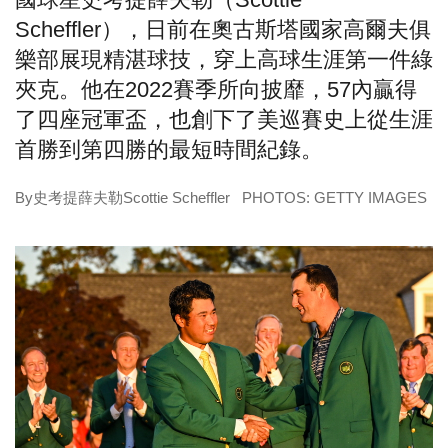
Scheffler），日前在奧古斯塔國家高爾夫俱
樂部展現精湛球技，穿上高球生涯第一件綠
夾克。他在2022賽季所向披靡，57內贏得
了四座冠軍盃，也創下了美巡賽史上從生涯
首勝到第四勝的最短時間紀錄。
By史考提薛夫勒Scottie Scheffler PHOTOS: GETTY IMAGES