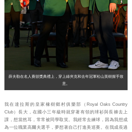
薛夫勒在名人賽頒獎典禮上，穿上綠夾克和去年冠軍松山英樹握手致
意。
我在達拉斯的皇家橡樹鄉村俱樂部（Royal Oaks Country
Club）長大，在國小三年級時就穿著有領的球衫與長褲去上
課，想當然耳，常常被同學取笑。我經常去練球，因為我想成
為一位職業高爾夫選手，夢想著自己打進美巡賽。在我成長過