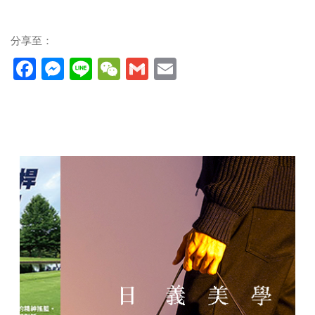
分享至：
Facebook
Messenger
Line
WeChat
Gmail
Email