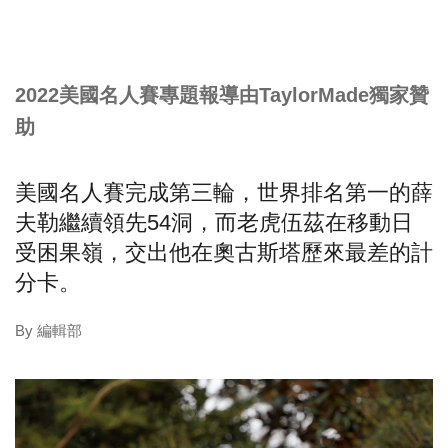
2022美國名人賽專題報導由TaylorMade獨家贊
助
美國名人賽完成第三輪，世界排名第一的薛
夫勒繼續領先54洞，而老虎伍茲在移動日
受困果嶺，交出他在奧古斯塔歷來最差的計
分卡。
By 編輯部