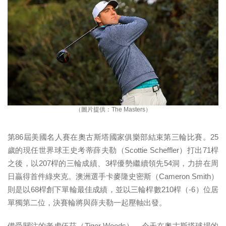
（圖片提供：The Masters）
第86屆美國名人賽在奧古斯塔國家俱樂部結束第三輪比賽。25
歲的現任世界球王史考蒂薛夫勒（Scottie Scheffler）打出71桿
之後，以207桿的三輪成績、3桿優勢繼續領先54洞，力拚在周
日贏得首件綠夾克。澳洲選手卡麥隆史密斯（Cameron Smith）
則是以68桿創下單輪最佳成績，並以三輪桿數210桿（-6）位居
單獨第二位，決賽輪將與薛夫勒一起壓軸出發。
備受關注的老虎伍茲（Tiger Woods），今天在奧古斯塔球場的