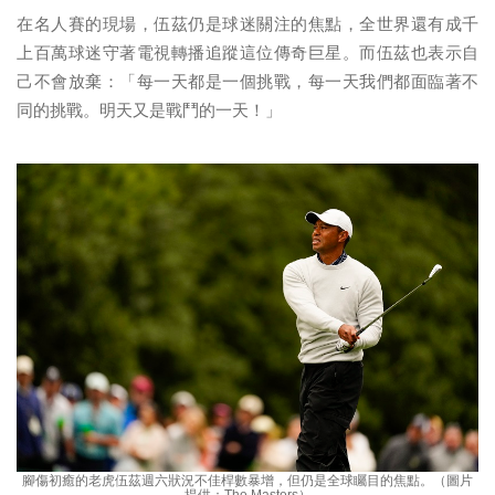
在名人賽的現場，伍茲仍是球迷關注的焦點，全世界還有成千
上百萬球迷守著電視轉播追蹤這位傳奇巨星。而伍茲也表示自
己不會放棄：「每一天都是一個挑戰，每一天我們都面臨著不
同的挑戰。明天又是戰鬥的一天！」
腳傷初癒的老虎伍茲週六狀況不佳桿數暴增，但仍是全球矚目的焦點。（圖片