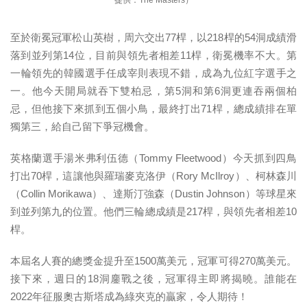
提供：The Masters）
至於衛冕冠軍松山英樹，周六交出77桿，以218桿的54洞成績滑
落到並列第14位，目前與領先者相差11桿，衛冕機率不大。第
一輪領先的韓國選手任成宰則表現不錯，成為九位紅字選手之
一。他今天開局就吞下雙柏忌，第5洞和第6洞更連吞兩個柏
忌，但他接下來抓到五個小鳥，最終打出71桿，總成績排在單
獨第三，給自己留下爭冠機會。
英格蘭選手湯米弗利伍德（Tommy Fleetwood）今天抓到四鳥
打出70桿，這讓他與羅瑞麥克洛伊（Rory McIlroy）、柯林森川
（Collin Morikawa）、達斯汀強森（Dustin Johnson）等球星來
到並列第九的位置。他們三輪總成績是217桿，與領先者相差10
桿。
本屆名人賽的總獎金提升至1500萬美元，冠軍可得270萬美元。
接下來，週日的18洞鏖戰之後，冠軍得主即將揭曉。誰能在
2022年征服奧古斯塔成為綠夾克的贏家，令人期待！