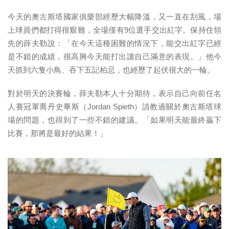
今天的奧古斯塔國家俱樂部經歷大幅降溫，又一直在刮風，場
上球員們都打得很艱難，全場僅有9位選手交出紅字。保持住領
先的薛夫勒說：「在今天這種困難的情況下，能交出紅字已經
是不錯的成績，很高興今天能打出讓自己滿意的表現。」他今
天抓到六隻小鳥、吞下五記柏忌，也經歷了起伏很大的一輪。
對於明天的決賽輪，薛夫勒本人十分期待，表示自己向前任名
人賽冠軍喬丹史畢斯（Jordan Spieth）請教過關於奧古斯塔球
場的問題，也得到了一些不錯的建議。「如果明天能最終贏下
比賽，那將是最好的結果！」