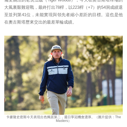
大風裏艱難迎戰，最終打出78桿，以223桿（+7）的54洞成績退
至並列第41位，未能實現與領先者縮小差距的目標。這也是他
在奧古斯塔歷來交出的最差單輪成績。
卡麥隆史密斯今天表現出色獨居第二，週日爭冠機會濃厚。（圖片提供：The
Masters）