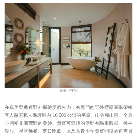
卓美亞住宅
在卓美亞桑達野外探險度假村內，有專門的野外嚮導團隊帶領
客人探索私人保護區內 16,500 公頃的平原、山谷和山巒，全身
心感受非洲荒野的奧妙。貴賓可選擇的活動有驅車觀獸、叢林
漫步、星空晚餐、落日晚飲，以及為青少年貴賓開設的巡查員