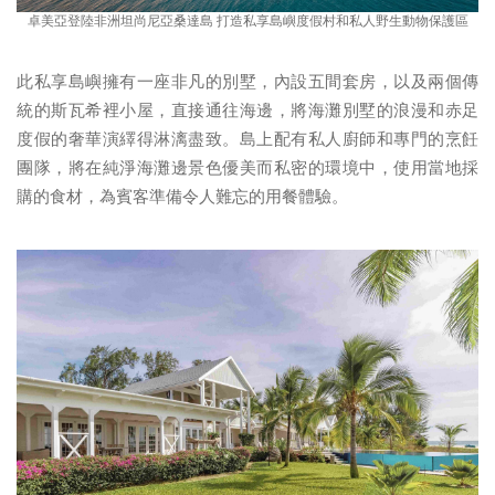
卓美亞登陸非洲坦尚尼亞桑達島 打造私享島嶼度假村和私人野生動物保護區
此私享島嶼擁有一座非凡的別墅，內設五間套房，以及兩個傳
統的斯瓦希裡小屋，直接通往海邊，將海灘別墅的浪漫和赤足
度假的奢華演繹得淋漓盡致。島上配有私人廚師和專門的烹飪
團隊，將在純淨海灘邊景色優美而私密的環境中，使用當地採
購的食材，為賓客準備令人難忘的用餐體驗。