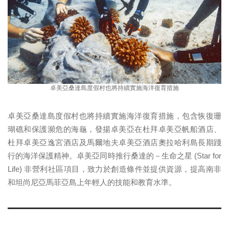
卓美亞桑達島度假村也將持續實施海洋復育措施
卓美亞桑達島度假村也將持續實施海洋復育措施，包含恢復珊
瑚礁和保護瀕危的海龜，發揚卓美亞在杜拜卓美亞帆船酒店、
杜拜卓美亞逸宮酒店及馬爾地夫卓美亞酒店奧拉哈利島長期踐
行的海洋保護精神。卓美亞同時推行桑達的－生命之星 (Star for
Life) 非營利社區項目，致力於創造條件並提供資源，提高南非
和坦尚尼亞馬菲亞島上年輕人的技能和教育水準。