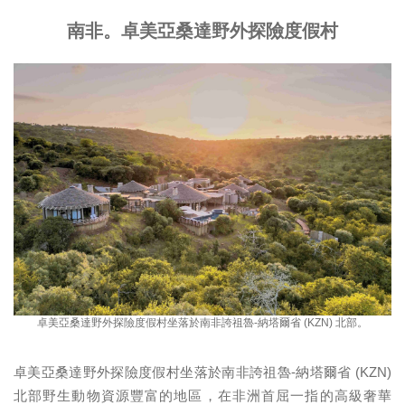
南非。卓美亞桑達野外探險度假村
卓美亞桑達野外探險度假村坐落於南非誇祖魯-納塔爾省 (KZN) 北部。
卓美亞桑達野外探險度假村坐落於南非誇祖魯-納塔爾省 (KZN)
北部野生動物資源豐富的地區，在非洲首屈一指的高級奢華