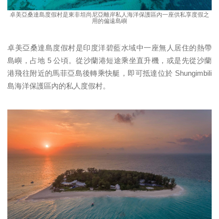
卓美亞桑達島度假村是東非坦尚尼亞離岸私人海洋保護區內一座供私享度假之
用的偏遠島嶼
卓美亞桑達島度假村是印度洋碧藍水域中一座無人居住的熱帶
島嶼，占地 5 公頃。從沙蘭港短途乘坐直升機，或是先從沙蘭
港飛往附近的馬菲亞島後轉乘快艇，即可抵達位於 Shungimbili
島海洋保護區內的私人度假村。