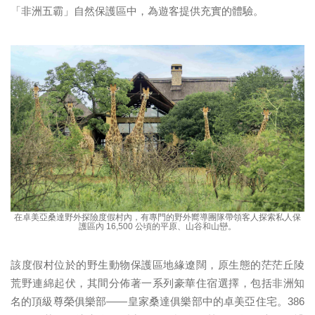
「非洲五霸」自然保護區中，為遊客提供充實的體驗。
在卓美亞桑達野外探險度假村內，有專門的野外嚮導團隊帶領客人探索私人保
護區內 16,500 公頃的平原、山谷和山巒。
該度假村位於的野生動物保護區地緣遼闊，原生態的茫茫丘陵
荒野連綿起伏，其間分佈著一系列豪華住宿選擇，包括非洲知
名的頂級尊榮俱樂部——皇家桑達俱樂部中的卓美亞住宅。386