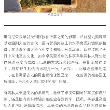
卓美亞住宅
坦尚尼亞很早就受到阿拉伯待客之道的影響，相關歷史淵源可
以追溯到久遠的古代；當時貿易路線上的水手會受到慷慨的接
待，在溫暖的爐火邊互相交流知識，分享故事。這些造就了今
日中東地區的文化。如今卓美亞首創的私享島嶼與私人野生動
物保護區度假體驗，以新的方式詮釋此傳統。在斯瓦希裡語
中，觀察野生動物的過程是一次「旅程」，此概念也來到南
非，在非洲最古老的野生動物保護區之一，在曾經的祖魯國王
狩獵場，呈現令人無比嚮往的旅行體驗。
有著私人天堂美名的桑達島，激發了卓美亞開闢私享度假產品
線，滿足擁有獨特體驗的頂級旅客對獨享、隱私、寧靜且高度
個人化的訂製體驗需求。卓美亞的私享度假產品線將持續拓