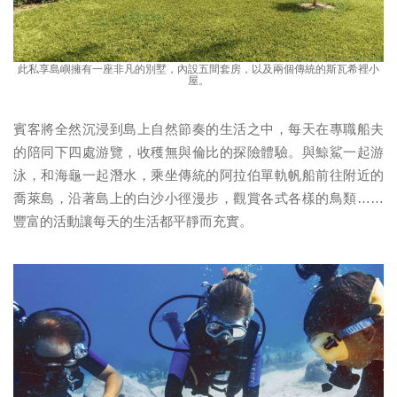
此私享島嶼擁有一座非凡的別墅，內設五間套房，以及兩個傳統的斯瓦希裡小
屋。
賓客將全然沉浸到島上自然節奏的生活之中，每天在專職船夫
的陪同下四處游覽，收穫無與倫比的探險體驗。與鯨鯊一起游
泳，和海龜一起潛水，乘坐傳統的阿拉伯單軌帆船前往附近的
喬萊島，沿著島上的白沙小徑漫步，觀賞各式各樣的鳥類……
豐富的活動讓每天的生活都平靜而充實。