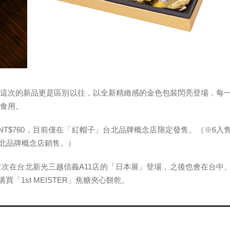
，這次的新品更是區別以往，以全新精緻感的金色包裝閃亮登場，每
便食用。
T$760，目前僅在「紅帽子」台北品牌概念店限定發售。（※6入
在台北品牌概念店銷售。）
」也將首次在台北新光三越信義A11店的「日本展」登場，之後也會在台中
「1st MEISTER」焦糖夾心餅乾。