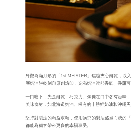
外觀為滿月形的「1st MEISTER」焦糖夾心餅乾
層奶油餅乾刻印原創烙印，充滿奶油濃郁香氣、香甜可
一口咬下，先是餅乾、巧克力、焦糖在口中各有滋味
美味食材，如北海道奶油、稀有的十勝鮮奶油和沖繩黑
堅持對製法的精益求精，使用講究的製法熬煮而成的
都能為顧客帶來更多的幸福享受。