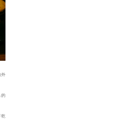
的外
出的
餅乾