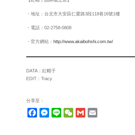
・地址：台北市大安區仁愛路3段118巷16號1樓
・電話：02-2758-0808
・官方網站：
http://www.akaibohshi.com.tw/
DATA：紅帽子
EDIT：Tracy
分享至：
Facebook
Messenger
Line
WeChat
Gmail
Email