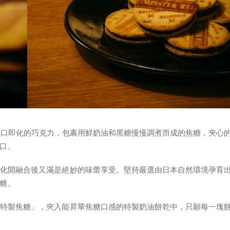
，以入口即化的巧克力，包裹用鮮奶油和黑糖慢慢調煮而成的焦糖，夾心
口。
，化開融合後又滿是絕妙的味蕾享受。堅持嚴選由日本自然環境孕育
糖。
「特製焦糖」，夾入能昇華焦糖口感的特製奶油餅乾中，只願每一塊