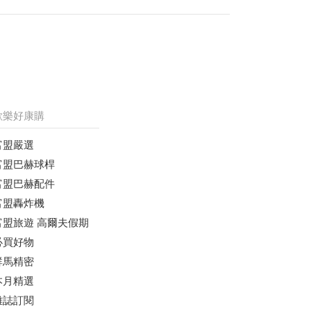
歡樂好康購
富盟嚴選
富盟巴赫球桿
富盟巴赫配件
富盟轟炸機
富盟旅遊 高爾夫假期
必買好物
群馬精密
本月精選
雜誌訂閱