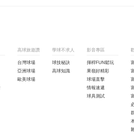
高球旅遊讚
學球不求人
影音專區
台灣球場
球技秘訣
揮桿FUN鬆玩
亞洲球場
高球知識
果嶺好精彩
歐美球場
球場直擊
活
情報速遞
球具測試