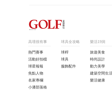
高壇很有事
球具全攻略
樂活19洞
熱門賽事
球桿
旅遊美食
活動好拍檔
球具
時尚設計
球星報報
服飾配件
動力美學
焦點人物
建築空間生
名家專欄
樂活健康
小潘部落格