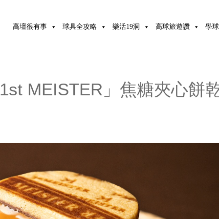
高壇很有事
球具全攻略
樂活19洞
高球旅遊讚
學球
st MEISTER」焦糖夾心餅