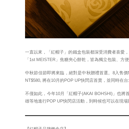
一直以來，「紅帽子」的鐵盒包裝都深受消費者喜愛
「1st MEISTER」焦糖夾心餅乾，皆為獨立包裝、方
中秋節佳節即將來臨，絕對是中秋贈禮首選。8入售價N
NT$580, 將在10月的POP UP快閃店首賣，並同時
不僅如此，今年10月「紅帽子(AKAI BOHSHI)
雄等地進行POP UP快閃店活動，到時候也可以在現場購買
【紅帽子品牌概念店】