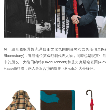
另一組形象取景於充滿藝術文化氛圍的倫敦布魯姆斯伯里區
(
Bloomsbury)
，邀請兩位英國戲劇代表人物，
同時也是現實生活
中的朋友
—
大衛田納特
(David Tennant)
和艾力克斯哈塞爾
(Alex
Hassell)
拍攝，兩人最近合演的影集《
Rivals
》
大受好評。