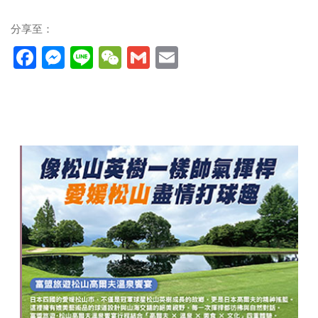
分享至：
Facebook
Messenger
Line
WeChat
Gmail
Email