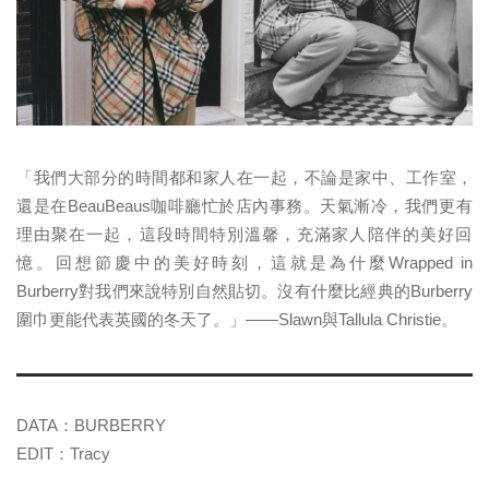
「我們大部分的時間都和家人在一起，不論是家中、工作室，
還是在
BeauBeaus
咖啡廳忙於店內事務。天氣漸冷，
我們更有
理由聚在一起，這段時間特別溫馨，
充滿家人陪伴的美好回
憶。回想節慶中的美好時刻，這就是為什麼
W
rapped in
Burberry
對我們來說特別自然貼切。沒有什麼比經典的
Bu
rberry
圍巾更能代表英國的冬天了。」
——Slawn
與
Ta
llula Christie
。
DATA：BURBERRY
EDIT：Tracy