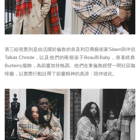
第三組視覺則是由活躍於倫敦的奈及利亞裔藝術家
Slawn
與伴侶
Tallula Christie
，以及他們的兩個孩子
Beau
和
Baby
，
身著經典
Burberry
服飾，為節慶加持格調。
他們在東倫敦經營一間社區咖
啡廳，
以實際行動詮釋了節慶精神的真諦：陪伴彼此。