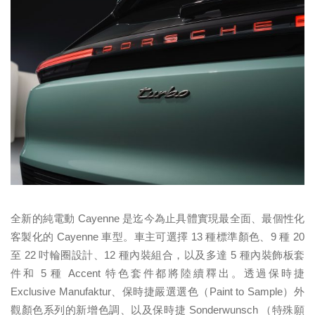
全新的純電動 Cayenne 是迄今為止具體實現最全面、最個性化
客製化的 Cayenne 車型。車主可選擇 13 種標準顏色、9 種 20
至 22 吋輪圈設計、12 種內裝組合，以及多達 5 種內裝飾板套
件和 5 種 Accent 特色套件都將陸續釋出。透過保時捷
Exclusive Manufaktur、保時捷嚴選選色（Paint to Sample）外
觀顏色系列的新增色調、以及保時捷 Sonderwunsch （特殊願