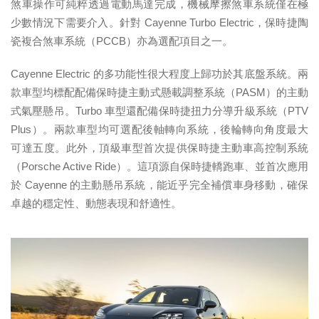
煞車操作可純粹透過電動馬達完成，機械摩擦煞車系統僅在極
少數情況下需要介入。針對 Cayenne Turbo Electric，保時捷陶
瓷複合煞車系統（PCCB）亦為選配項目之一。
Cayenne Electric 的多功能性很大程度上歸功於其底盤系統。兩
款車型均標配配備保時捷主動式懸載調整系統（PASM）的主動
式氣壓懸吊。Turbo 車型還配備保時捷扭力分導升級系統（PTV
Plus）。兩款車型均可選配後軸轉向系統，後輪轉向角度最大
可達五度。此外，頂級車型首次提供保時捷主動車高控制系統
（Porsche Active Ride）。這項源自保時捷轎跑車、並首次應用
於 Cayenne 的主動懸吊系統，能近乎完全補償車身移動，確保
卓越的穩定性、動態表現和舒適性。