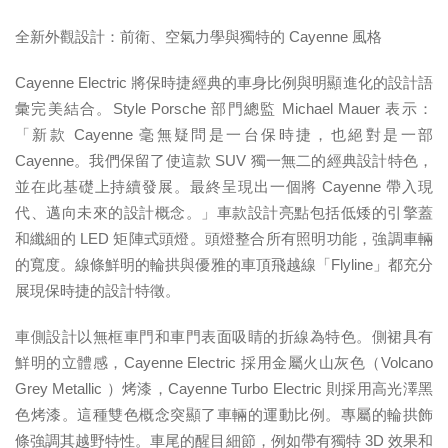
全新外觀設計：前衛、空氣力學與獨特的
Cayenne
風格
Cayenne Electric 將保時捷經典的車身比例與明顯進化的設計語
彙完美結合。Style Porsche 部門總監 Michael Mauer 表示：
「新款 Cayenne 毫無疑問是一台保時捷，也絕對是一部
Cayenne。我們保留了使這款 SUV 獨一無二的經典設計特色，
並在此基礎上持續發展。最終呈現出一個將 Cayenne 帶入現
代、邁向未來的設計概念。」車款設計亮點包括低矮的引擎蓋
和纖細的 LED 矩陣式頭燈。頭燈整合所有照明功能，強調車輛
的寬度。線條鮮明的輪拱與優雅的車頂飛越線「Flyline」都充分
展現保時捷的設計特徵。
車側設計以無框車門和車門表面吸睛的折線為特色。側裙具有
鮮明的立體感，Cayenne Electric 採用金屬火山灰色（Volcano
Grey Metallic ）烤漆，Cayenne Turbo Electric 則採用高光澤黑
色烤漆。這種雙色概念突顯了車輛的運動比例。專屬的輪拱飾
條強調其越野特性。車尾的醒目細節，例如帶有獨特 3D 效果和