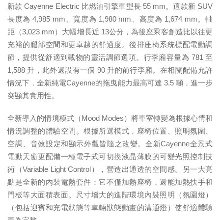
新款 Cayenne Electric 比燃油引擎車型長 55 mm。這款新 SUV
長度為 4,985 mm、寬度為 1,980 mm、高度為 1,674 mm。軸
距（3,023 mm）大幅增長近 13公分，為後座乘客創造比以往更
充裕的腿部空間和更卓越的舒適度。後排座椅系統標配電動調
節，提供從舒適到載物的靈活調節選項。行李廂容量為 781 至
1,588 升，此外還設有一個 90 升的前行李廂。在相關配備允許
情況下，全新純電Cayenne的拖曳能力最高可達 3.5 噸，進一步
突顯其實用性。
全新導入的情境模式（Mood Modes）將車室轉變為根據心情和
情況調整的體驗空間。根據所選模式，座椅位置、照明氛圍、
空調、音效設定和顯示外觀皆隨之改變。全新Cayenne全景式
電動天窗更配備一種電子式可切換液晶薄膜的可變光照控制技
術（Variable Light Control），營造出通透的空間感。另一大亮
點是全新的內裝電熱套件：它不僅加熱座椅，還能加熱扶手和
門板等大面積表面。尺寸增大的進階環境內裝照明（氛圍燈）
（包括迎賓和充電狀態等車輛狀態動畫的溝通燈）使舒適體驗