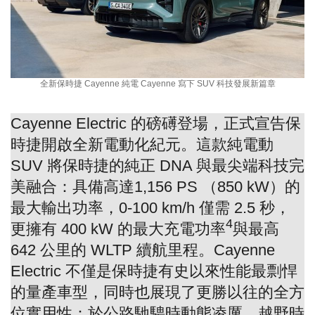
全新保時捷 Cayenne 純電 Cayenne 寫下 SUV 科技發展新篇章
Cayenne Electric
的磅礡登場，正式宣告保
時捷開啟全新電動化紀元。這款純電動
SUV
將保時捷的純正
DNA
與最尖端科技完
美融合：具備高達
1,156 PS
（
850 kW
）
的
最大輸出功率，
0-100 km/h
僅需
2.5
秒
，
4
更擁有
400 kW
的最大充電功率
與最高
642
公里
的
WLTP
續航里程
。
Cayenne
Electric
不僅是保時捷有史以來性能最剽悍
的量產車型，同時也展現了更勝以往的全方
位實用性：於公路馳騁時動態凌厲，越野時