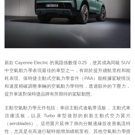
新款 Cayenne Electric 的風阻係數僅 0.25 ，使其成為同級 SUV
中空氣動力學表現最佳的車型之一，有助於提升續航里程和能
耗表現。保時捷主動式空氣力學套件（PAA）能根據駕駛情況
和速度精確調整車輛的空氣動力學特性，透過額外的下壓力，
提升車迷對保時捷品牌有所期待的駕馭動態。
主動空氣動力學元件包括：車頭主動式進氣導流板 、主動式車
頂擾流板，以及 Turbo 車型後部的創新主動式空力翼片
（aeroblades）。這些翼片延伸了側向分離邊緣並改善氣流特
性，尤其是在高速行駛時能增加續航里程。其他空氣動力學措