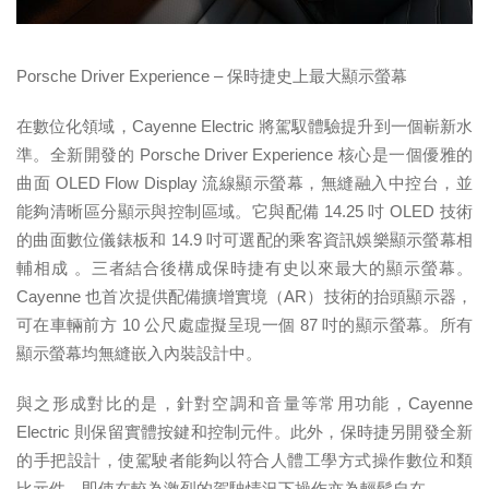
Porsche Driver Experience –
保時捷史上最大顯示螢幕
在數位化領域，Cayenne Electric 將駕馭體驗提升到一個嶄新水
準。全新開發的 Porsche Driver Experience 核心是一個優雅的
曲面 OLED Flow Display 流線顯示螢幕，無縫融入中控台，並
能夠清晰區分顯示與控制區域。它與配備 14.25 吋 OLED 技術
的曲面數位儀錶板和 14.9 吋可選配的乘客資訊娛樂顯示螢幕相
輔相成 。三者結合後構成保時捷有史以來最大的顯示螢幕。
Cayenne 也首次提供配備擴增實境（AR）技術的抬頭顯示器，
可在車輛前方 10 公尺處虛擬呈現一個 87 吋的顯示螢幕。所有
顯示螢幕均無縫嵌入內裝設計中。
與之形成對比的是，針對空調和音量等常用功能，Cayenne
Electric 則保留實體按鍵和控制元件。此外，保時捷另開發全新
的手把設計，使駕駛者能夠以符合人體工學方式操作數位和類
比元件，即使在較為激烈的駕駛情況下操作亦為輕鬆自在。