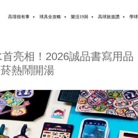
高壇很有事
球具全攻略
樂活19洞
高球旅遊讚
學球
首亮相！2026誠品書寫用品
松菸熱鬧開湯