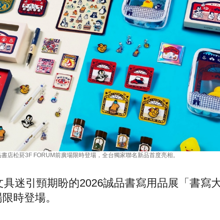
品書店松菸3F FORUM前廣場限時登場，全台獨家聯名新品首度亮相。
具迷引頸期盼的2026誠品書寫用品展「書寫
廣場限時登場。