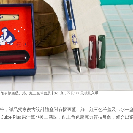
盒，附有懷舊藍、綠、紅三色筆蓋及卡水1盒，不到500元就能入手。
鋼筆，誠品獨家復古設計禮盒附有懷舊藍、綠、紅三色筆蓋及卡水一
 Juice Plus果汁筆也換上新裝，配上角色壓克力盲抽吊飾，組合出