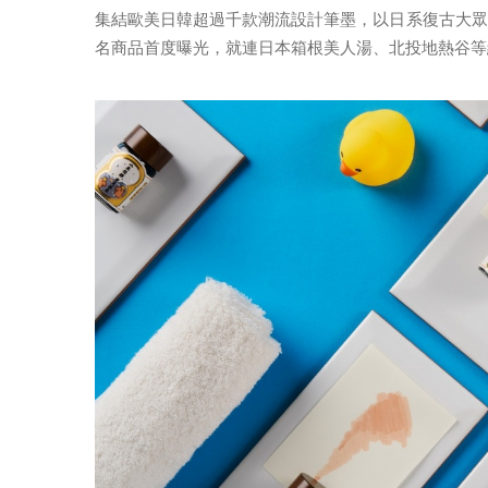
集結歐美日韓超過千款潮流設計筆墨，以日系復古大眾
名商品首度曝光，就連日本箱根美人湯、北投地熱谷等