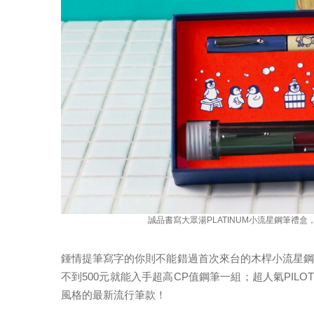
誠品書寫大眾湯PLATINUM小流星鋼筆禮
鍾情提筆寫字的你則不能錯過首次來台的木桿小流星
不到500元就能入手超高CP值鋼筆一組；超人氣PILOT
風格的最新流行筆款！