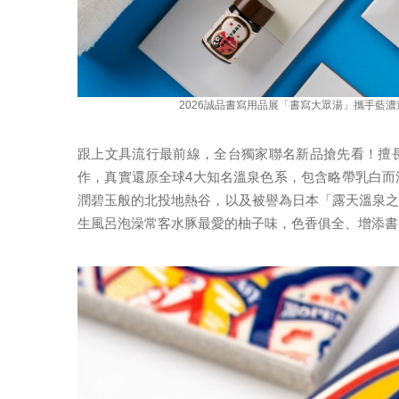
2026誠品書寫用品展「書寫大眾湯」攜手藍
跟上文具流行最前線，全台獨家聯名新品搶先看！擅
作，真實還原全球4大知名溫泉色系，包含略帶乳白
潤碧玉般的北投地熱谷，以及被譽為日本「露天溫泉
生風呂泡澡常客水豚最愛的柚子味，色香俱全、增添書