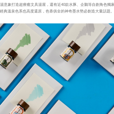
湯意象打造超療癒文具湯屋，還有近40款水豚、企鵝等自創角色獨
經典溫泉色系也高度還原，色香俱全的神奇墨水勢必創造大量話題