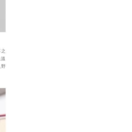
喜之
泉溫
入野