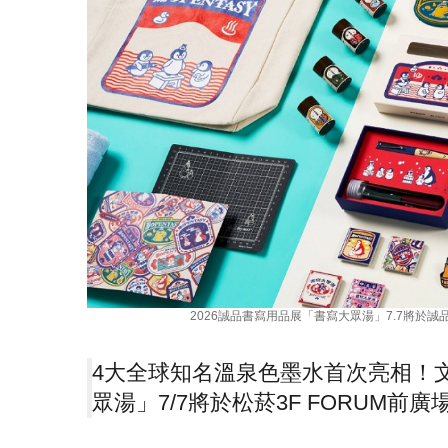
2026誠品書寫用品展「書寫大眾湯」7.7將於誠
4大全球知名溫泉色墨水首次亮相！文
眾湯」7/7將於松菸3F FORUM前