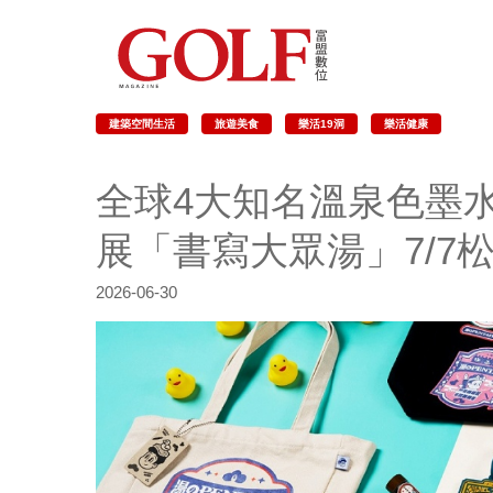
建築空間生活
旅遊美食
樂活19洞
樂活健康
全球4大知名溫泉色墨水
展「書寫大眾湯」7/7
2026-06-30