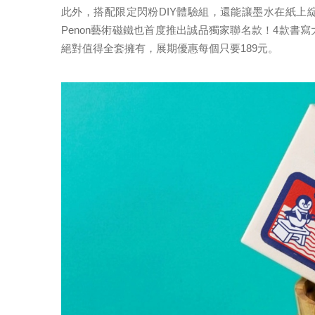
此外，搭配限定閃粉DIY體驗組，還能讓墨水在紙
Penon藝術磁鐵也首度推出誠品獨家聯名款！4款
絕對值得全套擁有，展期優惠每個只要189元。