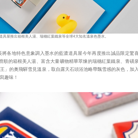
濃道具屋推出箱根美人湯、瑞穗紅葉鐵泉等全球4大知名溫泉色墨水。
長將各地特色意象調入墨水的藍濃道具屋今年再度推出誠品限定驚
而滑順的箱根美人湯、富含大量礦物精華萃煉的瑞穗紅葉鐵泉、青磺
之王」的奧飛驒雪見溫泉，取自露天石頭浴池略帶飄雪感的灰色，加
寫趣味！