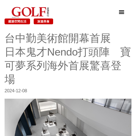
建築空間生活
旅遊美食
台中勤美術館開幕首展
日本鬼才Nendo打頭陣 寶
可夢系列海外首展驚喜登
場
2024-12-08