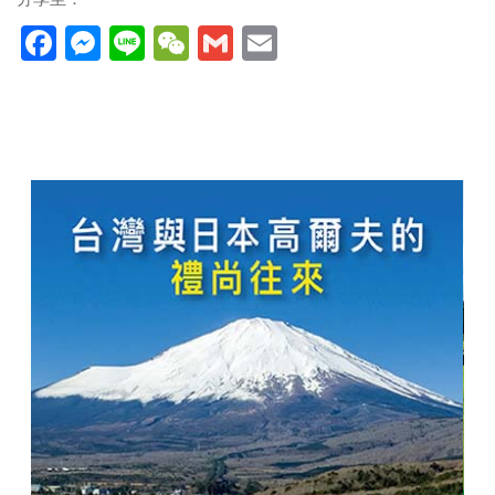
Facebook
Messenger
Line
WeChat
Gmail
Email