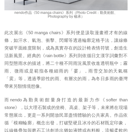
nendo作品《50 manga chairs》系列（Photo Credit：勤美術館、
Photography by 楊承）
此次展出《50 manga chairs》系列便是汲取漫畫裡才有的線
條，如汗水、氣泡、衝擊、閃耀等透過輪廓定格手法，讓線條
突破平面維度限制，成為真實存在的設計椅表情符號，創造生
活新風景。經典的《rain bottle》系列則依循日文漢字詞彙對不
同型態雨水的描述，將二十種不同雨況風景收進透明瓶中；霧
雨、微雨或是範指各種細雨的「霎」，雨雪交加的天氣稱
「霙」等，透過季節性的雨、有層次的雨，為冬日多雨的臺灣
帶來另類情境想像。
而nendo為勤美術館量身打造的最新力作《softer than
stone》，以大理石製成的坐椅、高桌、架子等，未來將在現場
常態展出，更是一系列開放民眾盡情體驗的公共家具。作品依
循「模糊輪廓」概念出發，打破堅硬且冰冷的石材既定印象，
以線條疊加與磨石工法創造出猶如液體或布料般，流暢柔軟的