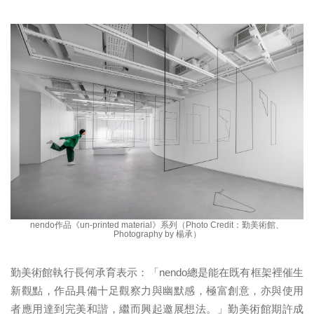
nendo作品《un-printed material》系列（Photo Credit：勤美術館、
Photography by 楊承）
勤美術館執行長何承育表示：「nendo總是能在既有框架裡催生
新觀點，作品具備十足觀察力與幽默感，極富創意，亦與使用
者應用達到完美和諧，繼而興起邀展想法。」勤美術館期許成