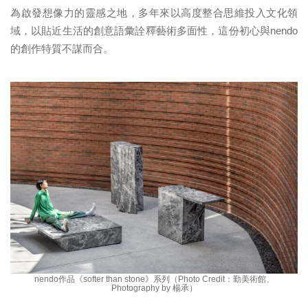
為啟發想像力的靈感之地，多年來以高度整合思維投入文化領
域，以貼近生活的創意語彙詮釋藝術多面性，這份初心與nendo
的創作特質不謀而合。
nendo作品《softer than stone》系列（Photo Credit：勤美術館、
Photography by 楊承）