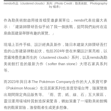
nendo作品《clustered clouds》系列（Photo Credit：勤美術館、Photography
by 楊承）
作為勤美術館啟用後首檔受邀參展單位，nendo代表佐藤大表
示：「建築師隈研吾似乎給了我一個挑戰，提問我們如何在這
座曲面建築舉辦有趣的展覽。」
現場上百件手稿、設計經典及新作，隨日本建築大師隈研吾打
造的山形建築律動起伏，包括2024年曾在米蘭設計展亮相，以
雲霧堆疊意象而生的《clustered clouds》系列，以及nendo為勤
美術館打造的最新力作《softer than stone》大理石家具系列
等。
而2023年與日本The Pokémon Company合作的大人系寶可夢
《Pokémon Mosaic》生活居家系列也首度登場台灣，隨展覽推
出期間限定商品販售等。「雨、雲、紙、線、石」五大展區，
靈活運用場域特質創造探索驚喜，猶如策畫了一場勤美術館獨
有的觀展冒險，激發觀者生成更多想像。