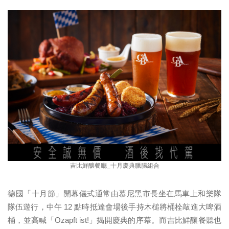
吉比鮮釀餐廳_十月慶典臘腸組合
德國「十月節」開幕儀式通常由慕尼黑市長坐在馬車上和樂隊
隊伍遊行，中午 12 點時抵達會場後手持木槌將桶栓敲進大啤酒
桶，並高喊「Ozapft ist!」揭開慶典的序幕。而吉比鮮釀餐聽也