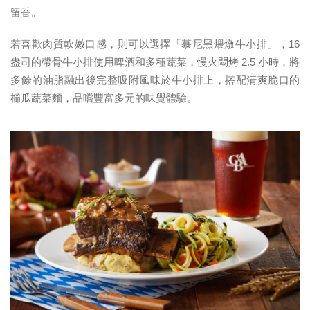
留香。
若喜歡肉質軟嫩口感，則可以選擇「慕尼黑煨燉牛小排」，16
盎司的帶骨牛小排使用啤酒和多種蔬菜，慢火悶烤 2.5 小時，將
多餘的油脂融出後完整吸附風味於牛小排上，搭配清爽脆口的
櫛瓜蔬菜麵，品嚐豐富多元的味覺體驗。