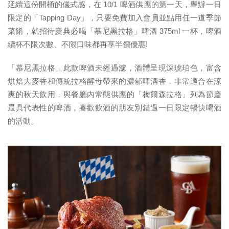
延續這份開桶的儀式感，在 10/1 啤酒供應的第一天，舉辦一日
限定的「Tapping Day」，只要免費加入會員並點用任一道季節
菜餚，就招待慶典必喝「慕尼黑拉格」啤酒 375ml 一杯，啤酒
續杯不限次數、不限口味都再享半價優惠!
「慕尼黑拉格」此款啤酒未經過濾，酒體呈現深琥珀色，富含
烘焙大麥香和傳統拉格酵母帶來的濃郁啤酒香，非常適合在涼
爽的秋天飲用，與餐廳內常態供應的「梅爾森拉格」列為節慶
最具代表性的啤酒，喜歡飲酒的朋友別錯過一日限定暢快喝酒
的活動。