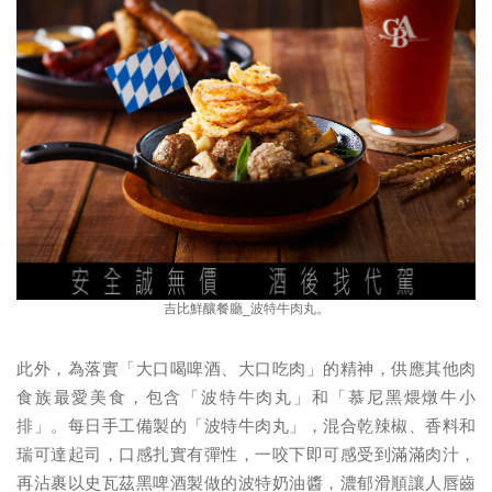
吉比鮮釀餐廳_波特牛肉丸。
此外，為落實「大口喝啤酒、大口吃肉」的精神，供應其他肉
食族最愛美食，包含「波特牛肉丸」和「慕尼黑煨燉牛小
排」。每日手工備製的「波特牛肉丸」，混合乾辣椒、香料和
瑞可達起司，口感扎實有彈性，一咬下即可感受到滿滿肉汁，
再沾裹以史瓦茲黑啤酒製做的波特奶油醬，濃郁滑順讓人唇齒