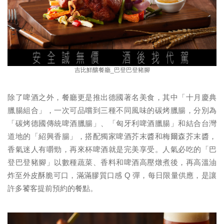
吉比鮮釀餐廳_巴登巴登豬腳
除了啤酒之外，餐廳更是推出德國著名美食，其中「十月慶典
臘腸組合」，一次可品嚐到三種不同風味的碳烤臘腸，分別為
「碳烤德國傳統啤酒臘腸」、「匈牙利啤酒臘腸」和結合台灣
道地的「紹興香腸」，搭配獨家啤酒芥末醬和梅爾森芥末醬，
香氣迷人有嚼勁，再來杯啤酒就是完美享受。人氣必吃的「巴
登巴登豬腳」以數種蔬菜、香料和啤酒高壓燉煮後，再高溫油
炸至外皮酥脆可口，滿滿膠質口感 Q 彈，每日限量供應，是讓
許多饕客提前預約的餐點。