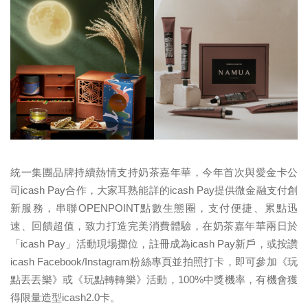
統一集團品牌持續熱情支持奶茶嘉年華，今年首次與愛金卡公
司icash Pay合作，大家耳熟能詳的icash Pay提供微金融支付創
新服務，串聯OPENPOINT點數生態圈，支付便捷、累點迅
速、回饋超值，致力打造完美消費體驗，在奶茶嘉年華兩日於
「icash Pay」活動現場攤位，註冊成為icash Pay新戶，或按讚
icash Facebook/Instagram粉絲專頁並拍照打卡，即可參加《玩
點丟丟樂》或《玩點轉轉樂》活動，100%中獎機率，有機會獲
得限量造型icash2.0卡。