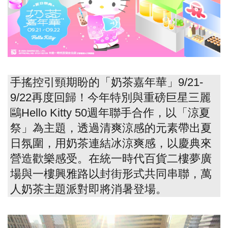
手搖控引頸期盼的「奶茶嘉年華」9/21-
9/22再度回歸！今年特別與重磅巨星三麗
鷗Hello Kitty 50週年聯手合作，以「涼夏
祭」為主題，透過清爽涼感的元素帶出夏
日氛圍，用奶茶連結冰涼爽感，以慶典來
營造歡樂感受。在統一時代百貨二樓夢廣
場與一樓興雅路以封街形式共同串聯，萬
人奶茶主題派對即將消暑登場。