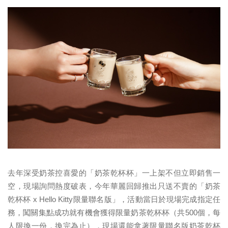
去年深受奶茶控喜愛的「奶茶乾杯杯」一上架不但立即銷售一
空，現場詢問熱度破表，今年華麗回歸推出只送不賣的「奶茶
乾杯杯 x Hello Kitty限量聯名版」，活動當日於現場完成指定任
務，闖關集點成功就有機會獲得限量奶茶乾杯杯（共500個，每
人限換一份，換完為止），現場還能拿著限量聯名版奶茶乾杯