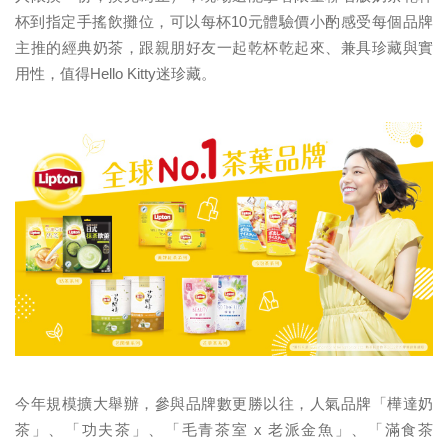
杯到指定手搖飲攤位，可以每杯10元體驗價小酌感受每個品牌
主推的經典奶茶，跟親朋好友一起乾杯乾起來、兼具珍藏與實
用性，值得Hello Kitty迷珍藏。
今年規模擴大舉辦，參與品牌數更勝以往，人氣品牌「樺達奶
茶」、「功夫茶」、「毛青茶室 x 老派金魚」、「滿食茶