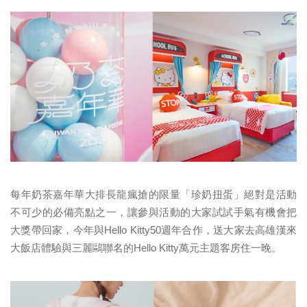
每年奶茶嘉年華大排長龍瘋搶的限量「珍奶扭蛋」絕對是活動
不可少的必備亮點之一，讓參與活動的大家試試手氣有機會把
大獎帶回家，今年與Hello Kitty50週年合作，送大家去高雄漢來
大飯店體驗與三麗鷗聯名的Hello Kitty萬元主題客房住一晚。