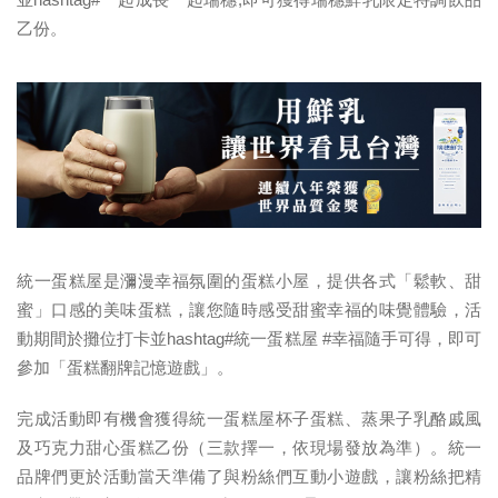
乙份。
統一蛋糕屋是瀰漫幸福氛圍的蛋糕小屋，提供各式「鬆軟、甜
蜜」口感的美味蛋糕，讓您隨時感受甜蜜幸福的味覺體驗，活
動期間於攤位打卡並hashtag#統一蛋糕屋 #幸福隨手可得，即可
參加「蛋糕翻牌記憶遊戲」。
完成活動即有機會獲得統一蛋糕屋杯子蛋糕、蒸果子乳酪戚風
及巧克力甜心蛋糕乙份（三款擇一，依現場發放為準）。統一
品牌們更於活動當天準備了與粉絲們互動小遊戲，讓粉絲把精