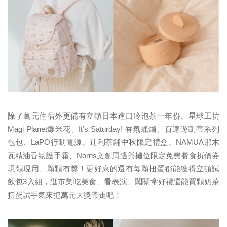
除了萬元住宿外更備有立頓日本進口冷泡茶一年份、星球工坊
Magi Planet爆米花、It’s Saturday! 香氛蠟燭、百達遊凱蒂系列
包包、LaPO行動電源、辻利茶舖中秋限定禮盒、NAMUA那木
瓦精油香氛護手霜、Norns文創周邊與攤位限定免費餐食折價券
現領現用、顆顆有獎！更好康的還有每顆扭蛋都能獲得立頓試
飲包3入組，逛市集吃美食、看表演、闖關拿好禮還能買顆奶茶
扭蛋試手氣來把萬元大獎帶走吧！