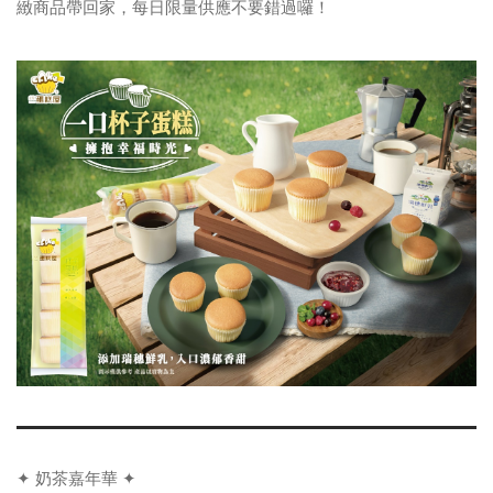
緻商品帶回家，每日限量供應不要錯過囉！
✦
奶茶嘉年華
✦