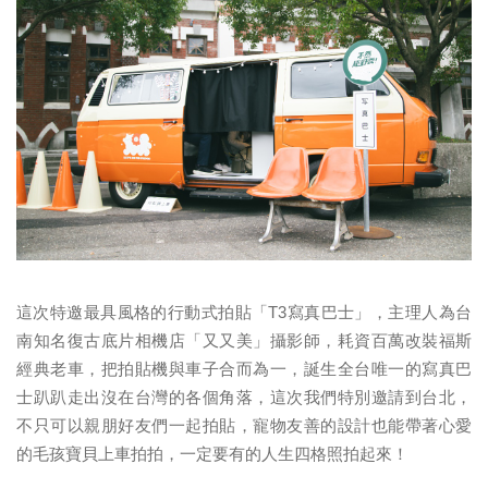
這次特邀最具風格的行動式拍貼「T3寫真巴士」，主理人為台
南知名復古底片相機店「又又美」攝影師，耗資百萬改裝福斯
經典老車，把拍貼機與車子合而為一，誕生全台唯一的寫真巴
士趴趴走出沒在台灣的各個角落，這次我們特別邀請到台北，
不只可以親朋好友們一起拍貼，寵物友善的設計也能帶著心愛
的毛孩寶貝上車拍拍，一定要有的人生四格照拍起來！