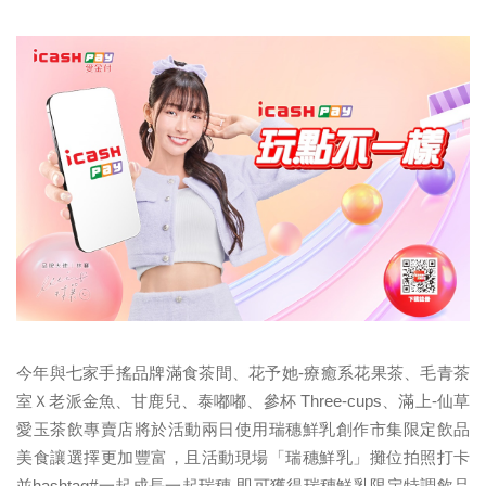
今年與七家手搖品牌滿食茶間、花予她-療癒系花果茶、毛青茶
室Ｘ老派金魚、甘鹿兒、泰嘟嘟、參杯 Three-cups、滿上-仙草
愛玉茶飲專賣店將於活動兩日使用瑞穗鮮乳創作市集限定飲品
美食讓選擇更加豐富，且活動現場「瑞穗鮮乳」攤位拍照打卡
並hashtag#一起成長一起瑞穗,即可獲得瑞穗鮮乳限定特調飲品