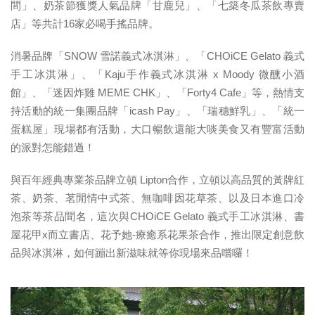
間」、奶茶節獲獎人氣品牌「甘鹿兒」、「七築冬瓜茶飲專賣
店」等共計16家必喝手搖品牌。
消暑品牌「SNOW 雪諾義式冰淇淋」、「CHOiCE Gelato 義式
手工冰淇淋」、「Kaju手作義式冰淇淋 x Moody 微醺小酒
館」、「迷因炸雞 MEME CHK」、「Forty4 Cafe」等，熱情支
持活動的統一集團品牌「icash Pay」​​、「瑞穗鮮乳」、「統一
蛋糕屋」​現場都有活動，大口暢飲還能大啖美食又有豐富活動
的派對怎能錯過！
與百年經典專業茶品牌立頓 Lipton合作，立頓以高品質的黃牌紅
茶、奶茶、茗閒情中式茶、無咖啡因花草茶、以及日本進口冷
泡茶等茶品聞名，這次與CHOiCE Gelato 義式手工冰淇淋、書
屋花甲x而立書店、花予她-療癒系花果茶合作，推出限定創意飲
品與冰淇淋，如何蹦出新滋味就等你現場來品嚐囉！