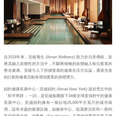
自2016年來，安縵養生 (Aman Wellness) 致力於沿承傳統，並
將其融入前瞻性的方法中，不斷將積極的改變融入每位賓客的
整全健康。安縵引入了持續發展的健康生活方法論，通過先進
的計劃和修養活動來增強賓客的身體潛力。
紐約健康長壽中心：安縵紐約 (Aman New York) 源於梵文中的
「和平寧靜 」一詞，是安縵集團旗下34個全球度假村中的健康
長壽中心。安縵紐約擁有一個佔地25,000平方英尺的城市綠
洲，設有卓越的健康設施，如健身中心、低溫療法室和一座65
英尺恒溫泳池。水療會（Spa Houses）在曼哈頓重新定義了健