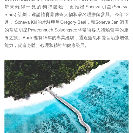
帶來難得一見的獨特體驗，更推出Soneva明星(Soneva
Stars) 計劃，邀請體育界傳奇人物和著名理療師參與。今年12
月， Soneva Kiri的常駐明星Gregory Beal，和Soneva Jani酒店
的常駐明星Paweennuch Soisongsee將帶領客人體驗奢華的康
養之旅。Baele擁有15年的專業經驗，通過靈氣和聲音治療增強
能力，促進身體、心理和精神的健康發展。