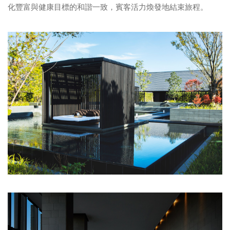
化豐富與健康目標的和諧一致，賓客活力煥發地結束旅程。