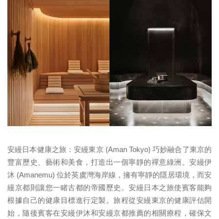
安縵日本健康之旅：安縵東京 (Aman Tokyo) 巧妙融合了東京的
豐富歷史、藝術和美食，打造出一個寧靜的禪意綠洲。安縵伊
沐 (Amanemu) 位於英虞灣海岸線，擁有寧靜的隱居環境，而安
縵京都則讓您一睹古都的帝國歷史。安縵日本之旅使賓客能夠
根據自己的健康目標進行定製。旅程從安縵東京的健康評估開
始，隨後賓客在安縵伊沐和安縵京都推薦的相關療程，確保文