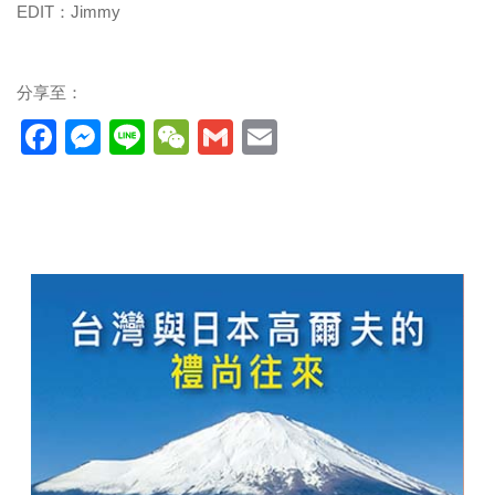
EDIT：Jimmy
分享至：
Facebook
Messenger
Line
WeChat
Gmail
Email