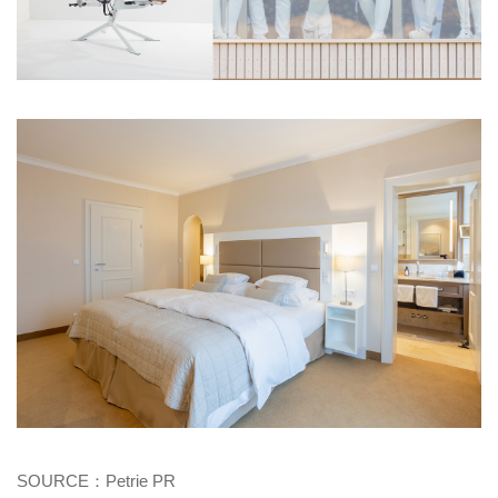
SOURCE：
Petri
e
PR