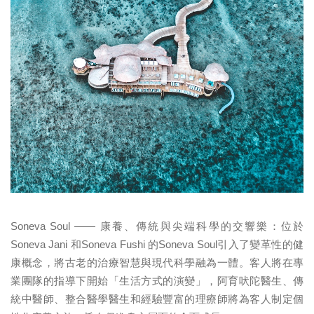
Soneva Soul —— 康養、傳統與尖端科學的交響樂：位於
Soneva Jani 和Soneva Fushi 的Soneva Soul引入了變革性的健
康概念，將古老的治療智慧與現代科學融為一體。客人將在專
業團隊的指導下開始「生活方式的演變」，阿育吠陀醫生、傳
統中醫師、整合醫學醫生和經驗豐富的理療師將為客人制定個