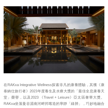
在RAKxa Integrative Wellness探索非凡的康養體驗，其獲《康
泰納仕旅行者》2023年度養生及水療大獎的「最佳全息康養天
堂」榮譽，以及2023 《Travel + Leisure》亞太區奢華大獎。
RAKxa坐落曼谷湄南河畔邦喀造的寧靜「綠肺」，巧妙地融合