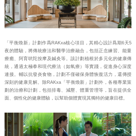
「平衡煥新」計劃作爲RAKxa核心項目，其精心設計爲期6天5
夜的體驗，將傳統療法和醫學治療融合，包括正念練習、能量
療癒、阿育吠陀按摩及鍼灸等。該計劃植根於多元化的健康傳
統，通過太極拳和現代療法（如氧療）等實踐，促進身心深度
連接。輔以抗發炎食物，計劃不僅確保身體恢復活力，還傳授
深刻的健康見解。除RAKxa「平衡煥新」計劃外，各種專業策
劃的治療和計劃，包括排毒、減壓、體重管理等，旨在提供全
面、個性化的健康體驗，以幫助個體實現其獨特的健康目標。