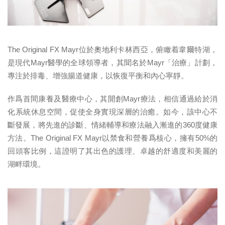
The Original FX Mayr位於奧地利卡林西亞，俯瞰着韋爾特湖，
是現代Mayr醫學的全球領導者，其聞名於Mayr「治療」計劃，
專注於排毒、增強腸道健康，以恢復平衡和內心寧靜。
作爲首間康養及醫療中心，其開創Mayr療法，相信通過給於消
化系統休息空間，促使全身實現深層的治癒。如今，該中心不
斷發展，將先進的診斷、情緒輔導和療法融入漸進的360度健康
方法。The Original FX Mayr以禁食和營養爲核心，擁有50%的
回頭客比例，這證明了其出色的護理、卓越的舒適度和美麗的
湖畔環境。