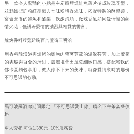
另一款令人驚豔的小點是主廚將煙燻鮭魚薄片捲成玫瑰花型，
並點綴些許粉紅胡椒與七味粉增香添味，搭配特製的酪梨醬，
富含營養的鮭魚和酪梨，軟嫩滑順，微辣香氣如同愛情裡的熱
情火花，低語著愛情的濃烈與相愛的誓言。
爐烤香料荳蔻雞胸百合蘆筍三明治
用香料醃漬過再爐烤的雞胸肉帶著荳蔻的溫潤芬芳，加上蘆筍
的爽脆與百合的清甜，層層堆疊出溫暖細緻口感，搭配鬆軟的
佛卡夏麵包享用，教人停不下來的美味，就像愛情來時的那份
不可思議的心動。
馬可波羅酒廊期間限定
「不可思議愛上你」聯名下午茶套餐價
格
單人套餐
每位
1,380
元
+10%
服務費