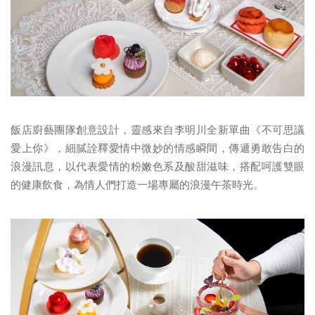
飯店廚藝團隊創意設計，靈感來自李明川全新單曲《不可思議
愛上你》，細膩詮釋愛情中微妙的情感瞬間，傳遞勇敢告白的
浪漫訊息，以代表愛情的粉嫩色系及酸甜滋味，搭配呵護雙眼
的健康飲食，為情人們打造一場專屬的浪漫午茶時光。