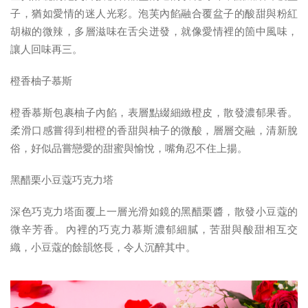
子，猶如愛情的迷人光彩。泡芙內餡融合覆盆子的酸甜與粉紅
胡椒的微辣，多層滋味在舌尖迸發，就像愛情裡的箇中風味，
讓人回味再三。
橙香柚子慕斯
橙香慕斯包裹柚子內餡，表層點綴細緻橙皮，散發濃郁果香。
柔滑口感嘗得到柑橙的香甜與柚子的微酸，層層交融，清新脫
俗，好似品嘗戀愛的甜蜜與愉悅，嘴角忍不住上揚。
黑醋栗小豆蔻巧克力塔
深色巧克力塔面覆上一層光滑如鏡的黑醋栗醬，散發小豆蔻的
微辛芳香。內裡的巧克力慕斯濃郁細膩，苦甜與酸甜相互交
織，小豆蔻的餘韻悠長，令人沉醉其中。