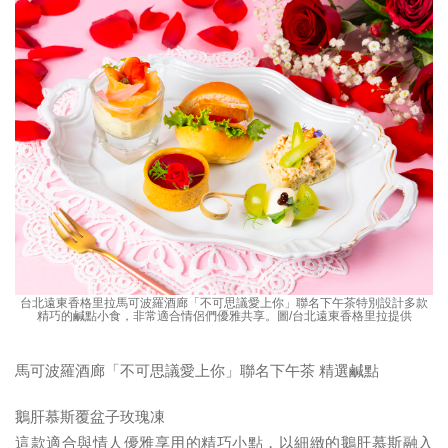
台北遠東香格里拉馬可波羅酒廊「不可思議愛上你」聯名下午茶特別設計多款
精巧的鹹點小食，非常適合情侶們優雅共享。圖/台北遠東香格里拉提供
馬可波羅酒廊「不可思議愛上你」聯名下午茶
精選鹹點
鵝肝慕斯覆盆子玫瑰凍
這款適合與情人優雅享用的精巧小點，以細緻的鵝肝慕斯融入