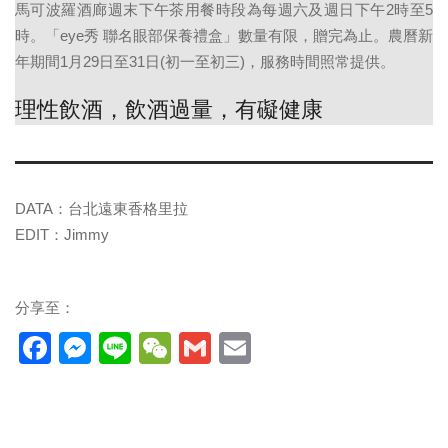
馬可波羅酒廊週末下午茶用餐時段為每週六及週日下午2時至5
時。「eye秀 聯名眼部保養禮盒」數量有限，贈完為止。農曆新
年期間1月29日至31日(初一至初三)，服務時間照常提供。
理性飲酒，飲酒過量，有礙健康
DATA：台北遠東香格里拉
EDIT：Jimmy
分享至：
Facebook
Messenger
Line
WeChat
Gmail
Email