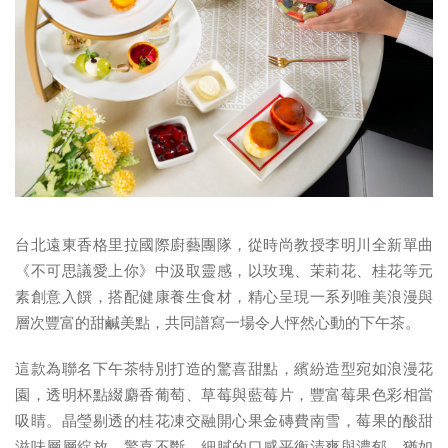
台北遠東香格里拉國際廚藝團隊，從時尚教授李明川全新單曲
《不可思議愛上你》中汲取靈感，以玫瑰、茉莉花、桂花等元
素創意入饌，搭配健康養生食材，精心呈現一系列唯美浪漫與
層次豐富的甜鹹美點，共同譜寫一場令人怦然心動的下午茶。
這款為聯名下午茶特別打造的驚喜甜點，繽紛造型宛如浪漫花
園，透明杯點綴麝香葡萄、草莓與藍莓片，豐富莓果色彩相當
吸睛。晶瑩剔透的桂花凍交融開心果金磚費南雪，莓果的酸甜
滋味層層綻放，驚喜不斷。細膩的口感平衡清爽與濃郁，猶如