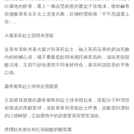
白蘭地的醇香，覆上一層晶瑩剔透的覆盆子玫瑰凍，馥郁鹹香
與微酸果香在舌尖上浪漫共舞，彷彿輕聲呢喃「不可思議愛上
你」。
火腿茉莉起士甜橙布里歐
金黃布里歐夾著火腿片與茉莉起士，融入茉莉花香的奶油乳酪
內餡輕觸心扉，橘子瓣畫龍點睛地襯托豬里肌肉，滋味更顯甜
酸活潑。主廚巧妙地運用不同食材特色，展現和諧甜美的平衡
口感。
麝香葡萄起士球串佐黑醋栗
主廚將珠寶般的麝香葡萄與起士球串聯起來，搭配分子料理技
術製成的黑醋栗球，清新果香與滑順起士呼應，從酸甜到濃郁
的口感轉變，正如愛情中的甜蜜驚喜與豐富滋味。
煙燻鮭魚捲佐粉紅胡椒酸奶酪梨醬