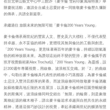
在台北華山藝文中心中三館2F《麥卡倫 雪莉印象風味特展》舉
辦慶祝活動，邀請全台威士忌愛好者一同致敬麥卡倫歷久彌新
的傳承，共譜全新篇章。
承繼過往 放眼未來的無限可能「麥卡倫200 Years Young」
麥卡倫傳承兩世紀的豐富人文、歷史及六大標柱，不僅代表堅
持卓越、永不妥協的精神，更體現其無與倫比的工藝與創意。
「200 Years Young」更意味著兩百年的麥卡倫，持續以朝氣蓬
勃的精神放眼未來。為讚頌這始終不變的堅持，麥卡倫攜手西
班牙視覺藝術家Alex Trochut以「200 Years Young」為靈感，設
計200週年專屬視覺，用線條、波浪相互交織。於「2」的曲線
中，勾勒出麥卡倫極具代表性的精緻小巧蒸餾器，為麥卡倫威
士忌注入豐沛且醇厚的果香。而波浪線條同時致敬麥卡倫酒廠
如蘇格蘭高地丘陵的木造屋頂，以及麥卡倫精神莊園旁蜿蜒優
美的斯佩河，波浪線條同時交錯出「無限」的輪廓，則是象徵
萬物起源的橡木種子，譜出麥卡倫追求卓越與自然共生的永續
精神，透過這個巧妙設計的視覺，牽起承繼兩世紀的釀酒智慧