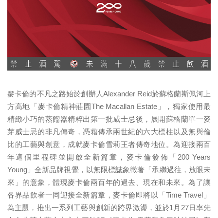
麥卡倫的不凡之路始於創辦人Alexander Reid於蘇格蘭斯佩河上
方高地「麥卡倫精神莊園The Macallan Estate」，獨家使用最
精緻小巧的蒸餾器精粹出第一批威士忌後，展開蘇格蘭單一麥
芽威士忌的非凡傳奇，憑藉傳承兩世紀的六大標柱以及無與倫
比的工藝與創意，成就麥卡倫雪莉王者傳奇地位。為迎接兩百
年這個里程碑並開啟全新篇章，麥卡倫發佈「200 Years
Young」全新品牌視覺，以無限標誌象徵著「承繼過往，放眼未
來」的意象，體現麥卡倫兩百年的過去、現在和未來。為了讓
各界品飲者一同迎接全新篇章，麥卡倫即將以「Time Travel」
為主題，推出一系列工藝與創新的跨界激盪，並於1月27日率先