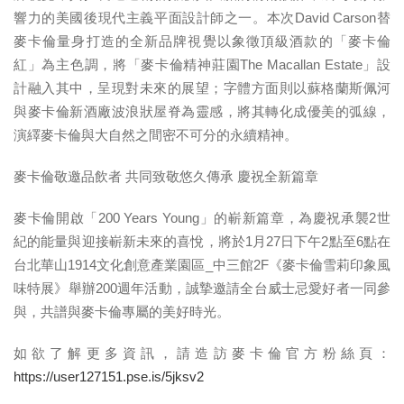
響力的
美國後現代主義平面設計師之一。本次
David Carson
替
麥卡倫量身打造的全新品牌視覺以象徵頂級酒款的「麥卡倫
紅」為主色調，
將「麥卡倫精神莊園The Macallan Estate」設
計融入其中，
呈現對未來的展望；字體方面則以蘇格蘭斯佩河
與麥卡倫新酒廠波浪狀屋脊為靈感，將其轉化成優美的弧線，
演繹麥卡倫與大自然之間密不可分的永續精神。
麥卡倫敬邀品飲者 共同致敬悠久傳承 慶祝全新篇章
麥卡倫開啟「200 Years Young」的嶄新篇章，為慶祝承襲2世
紀的能量與迎接嶄新未來的喜悅，將於1月27日下午2點至6點在
台北華山1914文化創意產業園區_中三館2F《麥卡倫雪莉印象風
味特展》舉辦200週年活動，誠摯邀請全台威士忌愛好者一同參
與，共譜與麥卡倫專屬的美好時光。
如欲了解更多資訊，請造訪麥卡倫官方粉絲頁：
https://user127151.pse.is/5jksv2