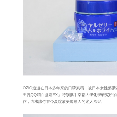
OZIO透過在日本多年來的口碑累積，被日本女性盛
王乳QQ潤白凝露EX」特別攜手京都大學化學研究所
作，力求讓你在今夏綻放美麗動人的迷人風采。