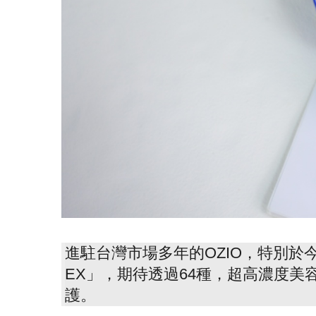
進駐台灣市場多年的OZIO，特別於
EX」，期待透過64種，超高濃度
護。