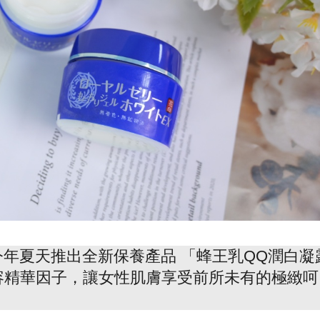
今年夏天推出全新保養產品 「蜂王乳QQ潤白凝
美容精華因子，讓女性肌膚享受前所未有的極緻呵