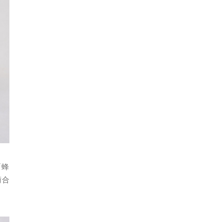
「蜂
術合