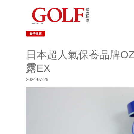
樂活健康
日本超人氣保養品牌OZ
露EX
2024-07-26