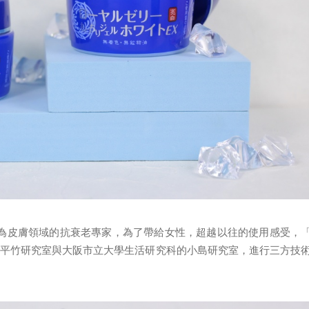
讚為皮膚領域的抗衰老專家，為了帶給女性，超越以往的使用感受，
的平竹研究室與大阪市立大學生活研究科的小島研究室，進行三方技