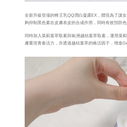
全新升級登場的蜂王乳QQ潤白凝露EX，體現為了讓
夠抑制黑色素在皮膚表皮的合成作用，同時有效預防色
同時加入菜薊葉萃取素與歐洲越桔葉萃取素，運用菜
膚重現青春活力，亦透過越桔葉萃的喚活因子，增進GA