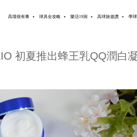
高壇很有事
球具全攻略
樂活19洞
高球旅遊讚
學球
IO 初夏推出蜂王乳QQ潤白