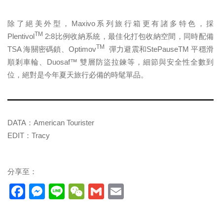
除了絕美外型，Maxivo系列旅行箱更有諸多特色，採
TM
Plentivol
2:8比例收納系統，最佳化打包收納空間，同時配備
TM
TSA 海關密碼鎖、Optimov
彈力避震和StePauseTM 平穩滑
順剎車輪、Duosaf™ 雙層防盜拉鍊等，細節與安全性全數到
位，絕對是今年夏天旅行必備的時髦單品。
DATA：American Tourister
EDIT：Tracy
分享至：
Facebook
Messenger
Line
WeChat
Gmail
Email