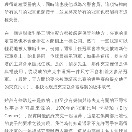
獲得這種榮譽的人，同時這也使他成為名譽會員。這項特權向
所有以前的冠軍追溯授予，並且將來所有的冠軍也都能擁有這
種榮譽。
在一個連甜椒乳酪三明治配方都被嚴密保管的地方，夾克的規
定當然也不會像掛在木蘭樹上一樣公開。然而，一些規定可以
輕易地被人推斷出來。例如，通常上任冠軍會將夾克披給新任
冠軍身上，除非是同一位球員衛冕冠軍，如果是這樣，奧古斯
塔的主席會承擔此任務。是的，偵探先生，那件夾克僅僅是供
典禮使用，從現成的夾克中選擇一件尺寸不會相差太多給冠
軍。（最近，官方開始要求被邀請來比賽的選手賽前提交他們
的夾克尺寸）。很快地現成夾克就會被客製的版本取代。
雖然有些聽起來是假的，但至少有幾個與綠夾克有關的不尋常
故事是有可靠來源的。1970年的冠軍比利·卡斯珀（Billy
Casper），證實與他的綠夾克一起埋葬，這是在俱樂部批准他
的妻子的要求之後實現。我們為何知道通常不允許選手在贏得
綠夾克的一年後將它帶離奧古斯塔，這是由高爾夫名人堂球員