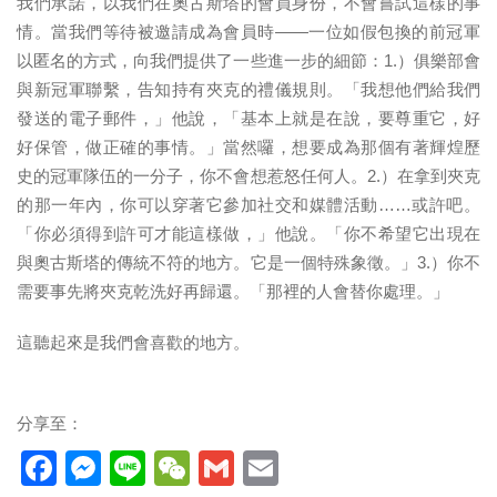
我們承諾，以我們在奧古斯塔的會員身份，不會嘗試這樣的事
情。當我們等待被邀請成為會員時——一位如假包換的前冠軍
以匿名的方式，向我們提供了一些進一步的細節：1.）俱樂部會
與新冠軍聯繫，告知持有夾克的禮儀規則。「我想他們給我們
發送的電子郵件，」他說，「基本上就是在說，要尊重它，好
好保管，做正確的事情。」當然囉，想要成為那個有著輝煌歷
史的冠軍隊伍的一分子，你不會想惹怒任何人。2.）在拿到夾克
的那一年內，你可以穿著它參加社交和媒體活動……或許吧。
「你必須得到許可才能這樣做，」他說。「你不希望它出現在
與奧古斯塔的傳統不符的地方。它是一個特殊象徵。」3.）你不
需要事先將夾克乾洗好再歸還。「那裡的人會替你處理。」
這聽起來是我們會喜歡的地方。
分享至：
Facebook
Messenger
Line
WeChat
Gmail
Email