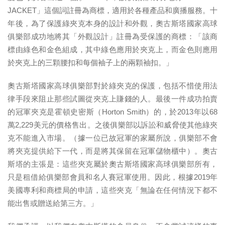
JACKET」這個詞註冊為商標，適用於各種產品和廣播服務。十
年後，為了保護綠夾克本身的設計和外觀，奧古斯塔國家高球
俱樂部成功地將其「外觀設計」註冊為受保護的商標：「該商
標由綠色和金色組成，其中綠色應用於夾克上，而金色則應用
於夾克上的三顆腰扣和每個袖子上的兩顆袖扣。」
奧古斯塔國家高球俱樂部對於綠夾克的保護，包括不惜使用法
律手段來阻止那些試圖從夾克上賺錢的人。最後一件成功拍賣
的冠軍夾克是霍頓史密斯（Horton Smith）的，於2013年以68
萬2,229美元的價格售出。之後俱樂部以訴訟和威脅使其他綠夾
克不能進入市場。（據一位已故冠軍的家屬所說，俱樂部不會
將夾克提供給下一代，而是將其保留在冠軍儲物櫃中）。奧古
斯塔的主張是：這些夾克屬於奧古斯塔國家高球俱樂部所有，
只是租借給俱樂部會員和名人賽冠軍使用。因此，根據2019年
美國專利和商標局的申請，這些夾克「無論在任何情況下都不
能出售或贈送給第三方。」