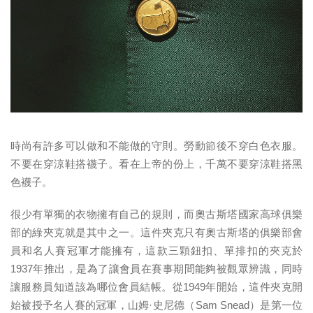
時尚有許多可以做和不能做的守則。勞動節後不穿白色衣服。
不要在穿涼鞋搭襪子。看在上帝的份上，千萬不要穿涼鞋搭黑
色襪子。
很少有單獨的衣物擁有自己的規則，而奧古斯塔國家高球俱樂
部的綠夾克就是其中之一。這件夾克只有奧古斯塔的俱樂部會
員和名人賽冠軍才能擁有，這款三顆鈕扣、單排扣的夾克於
1937年推出，是為了讓會員在賽事期間能夠被觀眾辨識，同時
讓服務員知道該為哪位會員結帳。從1949年開始，這件夾克開
始被授予名人賽的冠軍，山姆·史尼德（Sam Snead）是第一位