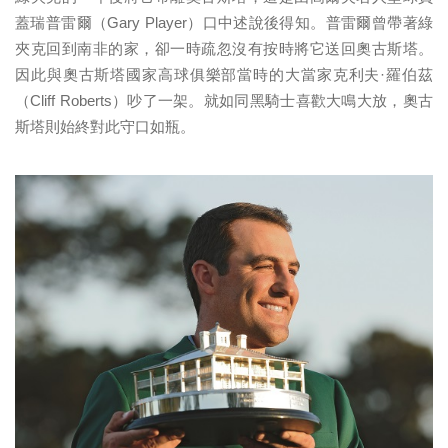
蓋瑞普雷爾（Gary Player）口中述說後得知。普雷爾曾帶著綠
夾克回到南非的家，卻一時疏忽沒有按時將它送回奧古斯塔。
因此與奧古斯塔國家高球俱樂部當時的大當家克利夫·羅伯茲
（Cliff Roberts）吵了一架。就如同黑騎士喜歡大鳴大放，奧古
斯塔則始終對此守口如瓶。