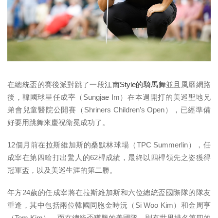
在總統盃的賽後派對跳了一段
江南Style的騎馬舞
並且風靡網路
後，韓國球星任成宰（Sungjae Im）在本週開打的美巡聖地兄
弟會兒童醫院公開賽（Shriners Children’s Open），已經準備
好要用跳舞來慶祝衛冕成功了。
12個月前在拉斯維加斯的桑默林球場（TPC Summerlin），任
成宰在第四輪打出驚人的62桿成績，最終以四桿領先之姿獲得
冠軍盃，以及美巡生涯的第二勝。
年方24歲的任成宰將在拉斯維加斯和六位總統盃國際隊的隊友
重逢，其中包括兩位韓國同胞金時沅（Si Woo Kim）和金周亨
（Tom Kim）。而在總統盃獲勝的美國隊，則有世界排名第四的