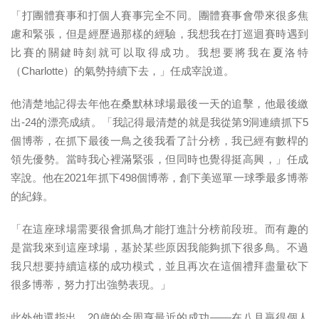
「打團體賽事和打個人賽事完全不同。團體賽事會帶來很多焦
慮和緊張，但是經歷過那樣的經驗，我想我在打巡迴賽時遇到
比賽的關鍵時刻就可以取得成功。我想要將我在夏洛特
（Charlotte）的氣勢持續下去，」任成宰說道。
他清楚地記得去年他在桑默林球場最後一天的追擊，他最後繳
出-24的漂亮成績。「我記得最清楚的就是我從第9洞連續抓下5
個博蒂，在抓下最後一鳥之後我看了計分榜，我已經有數桿的
領先優勢。當時我心裡滿緊張，但同時也覺得挺高興，」任成
宰說。他在2021年抓下498個博蒂，創下美巡單一球季最多博蒂
的紀錄。
「在這座球場需要很會抓鳥才能打進計分榜前段班。而有趣的
是當我來到這座球場，基於某些原因我能夠抓下很多鳥。不過
我只想要持續這樣的成功模式，並且再次在這個禮拜盡量砍下
很多博蒂，努力打出強勢表現。」
此外他還指出，20歲的金周亨最近的成功——在八月贏得個人