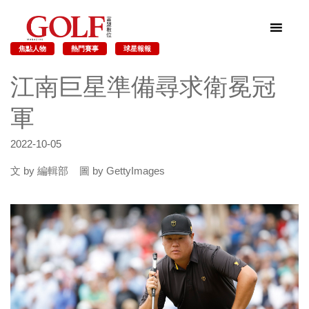
焦點人物
熱門賽事
球星報報
江南巨星準備尋求衛冕冠
軍
2022-10-05
文 by 編輯部 圖 by GettyImages