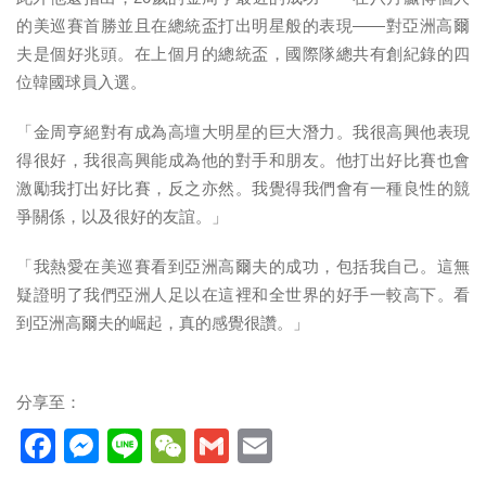
的美巡賽首勝並且在總統盃打出明星般的表現——對亞洲高爾
夫是個好兆頭。在上個月的總統盃，國際隊總共有創紀錄的四
位韓國球員入選。
「金周亨絕對有成為高壇大明星的巨大潛力。我很高興他表現
得很好，我很高興能成為他的對手和朋友。他打出好比賽也會
激勵我打出好比賽，反之亦然。我覺得我們會有一種良性的競
爭關係，以及很好的友誼。」
「我熱愛在美巡賽看到亞洲高爾夫的成功，包括我自己。這無
疑證明了我們亞洲人足以在這裡和全世界的好手一較高下。看
到亞洲高爾夫的崛起，真的感覺很讚。」
分享至：
Facebook
Messenger
Line
WeChat
Gmail
Email