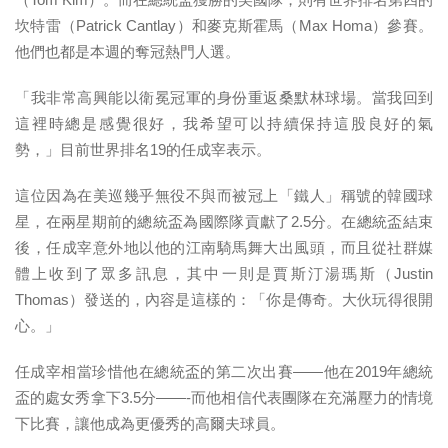
坎特雷（Patrick Cantlay）和麥克斯霍馬（Max Homa）參賽。
他們也都是本週的奪冠熱門人選。
「我非常高興能以衛冕冠軍的身份重返桑默林球場。當我回到
這裡時總是感覺很好，我希望可以持續保持這股良好的氣
勢，」目前世界排名19的任成宰表示。
這位因為在美巡幾乎無役不與而被冠上「鐵人」稱號的韓國球
星，在兩星期前的總統盃為國際隊貢獻了2.5分。在總統盃結束
後，任成宰意外地以他的江南騎馬舞大出風頭，而且從社群媒
體上收到了眾多訊息，其中一則是賈斯汀湯瑪斯（Justin
Thomas）發送的，內容是這樣的：「你是傳奇。大伙玩得很開
心。」
任成宰相當珍惜他在總統盃的第二次出賽——他在2019年總統
盃的處女秀拿下3.5分——-而他相信代表團隊在充滿壓力的情境
下比賽，讓他成為更優秀的高爾夫球員。