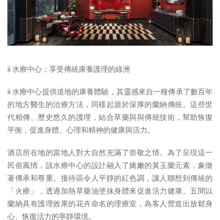
ii
水療中心：享受傳統康養護理的綠洲
ii 水療中心提供道地的康養體驗，其靈感來自一種傳承了數百年
的地方醫生的治療方法，同樣起源於深厚的蘭納傳統。這些世
代相傳、歷史悠久的護理，結合草藥與與傳統技術，幫助恢復
平衡，促進身體、心理和精神的健康與活力。
酒店所在地的當地人對大自然充滿了崇敬之情。為了呈現這一
民俗風情，該水療中心的設計融入了嬌嫩的黃玉蘭元素，象徵
著傳承和尊重。接待區令人平靜的紅色調，讓人聯想到傳統的
「火療」，透過加熱草藥油塗抹身體來促進活力健康。五間以
蘭納具有護理效果的花卉命名的理療室，為客人營造出放鬆身
心、恢復活力的寧靜環境。