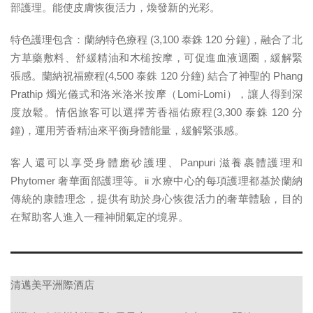
部護理。能使皮膚恢復活力，煥發新的光彩。
特色護理包含：蘭納特色療程 (3,100 泰銖 120 分鐘)，融合了北
方草藥敷料、舒緩精油和木槌按摩，可促進血液迴圈，緩解緊
張感。蘭納祝福療程(4,500 泰銖 120 分鐘) 結合了神聖的 Phang
Prathip 燭光儀式和洛米洛米按摩（Lomi-Lomi），讓人得到深
度放鬆。情侶旅客可以選擇芳香福佑療程(3,300 泰銖 120 分
鐘)，運用芳香精油來平衡身體能量，緩解緊張感。
客人還可以享受身體磨砂護理、Panpuri 滋養裹體護理和
Phytomer 奢華面部護理等。ii 水療中心的每項護理都基於蘭納
傳統的康體理念，提供有助於身心恢復活力的奢華體驗，目的
在幫助客人進入一種神閒氣定的境界。
清邁美平洲際酒店