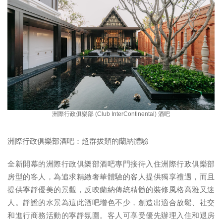
洲際行政俱樂部 (Club InterContinental) 酒吧
洲際行政俱樂部酒吧：超群拔類的蘭納體驗
全新開幕的洲際行政俱樂部酒吧專門接待入住洲際行政俱樂部
房型的客人，為追求精緻奢華體驗的客人提供獨享禮遇，而且
提供寧靜優美的景觀，反映蘭納傳統精髓的裝修風格高雅又迷
人。靜謐的水景為這此酒吧增色不少，創造出適合放鬆、社交
和進行商務活動的寧靜氛圍。客人可享受優先辦理入住和退房