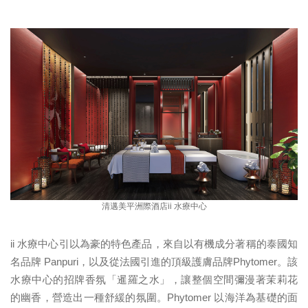
清邁美平洲際酒店ii 水療中心
ii 水療中心引以為豪的特色產品，來自以有機成分著稱的泰國知
名品牌 Panpuri，以及從法國引進的頂級護膚品牌Phytomer。該
水療中心的招牌香氛「暹羅之水」，讓整個空間彌漫著茉莉花
的幽香，營造出一種舒緩的氛圍。Phytomer 以海洋為基礎的面