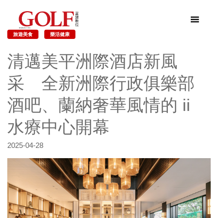
旅遊美食
樂活健康
清邁美平洲際酒店新風
采 全新洲際行政俱樂部
酒吧、蘭納奢華風情的 ii
水療中心開幕
2025-04-28