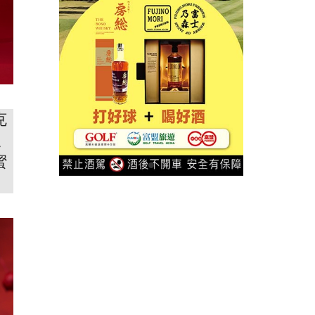
克
及
蜜