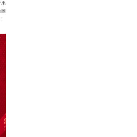
新果
朵圖
！