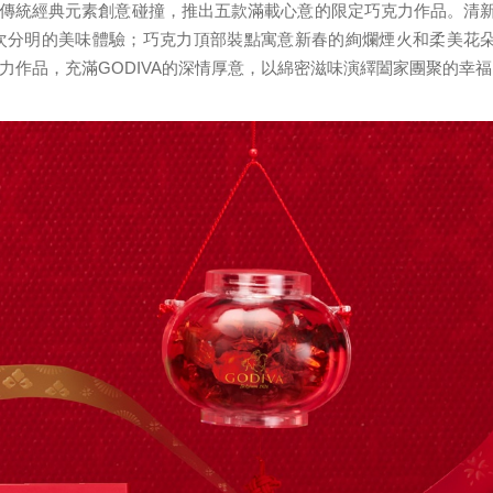
藝與傳統經典元素創意碰撞，推出五款滿載心意的限定巧克力作品。清
次分明的美味體驗；巧克力頂部裝點寓意新春的絢爛煙火和柔美花
作品，充滿GODIVA的深情厚意，以綿密滋味演繹闔家團聚的幸福