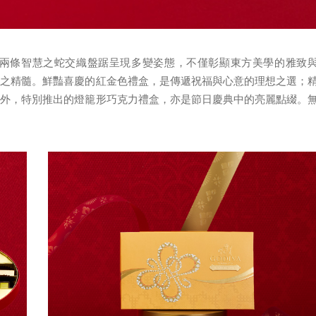
啟發，兩條智慧之蛇交織盤踞呈現多變姿態，不僅彰顯東方美學的雅致
題之精髓。鮮豔喜慶的紅金色禮盒，是傳遞祝福與心意的理想之選；
此外，特別推出的燈籠形巧克力禮盒，亦是節日慶典中的亮麗點綴。