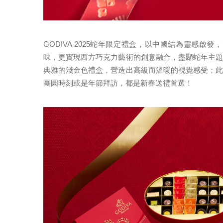
GODIVA 2025蛇年限定禮盒，以中國結為靈感
味，更實現西方巧克力藝術的創意融合，盡顯蛇年主
典雅的淺金色禮盒，營造出高級而溫暖的視覺感受；
團圓時刻或是年節拜訪，都是新春送禮首選！