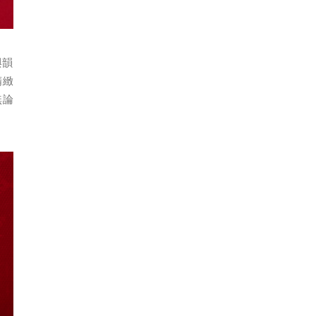
與韻
精緻
無論