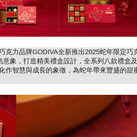
克力品牌GODIVA全新推出2025蛇年限定巧
國結意象，打造精美禮盒設計，全系列八款禮盒
化作智慧與成長的象徵，為蛇年帶來豐盛的甜