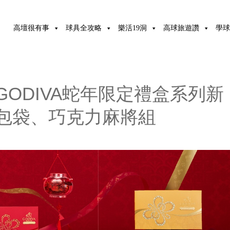
高壇很有事
球具全攻略
樂活19洞
高球旅遊讚
學球
ODIVA蛇年限定禮盒系列新
包袋、巧克力麻將組