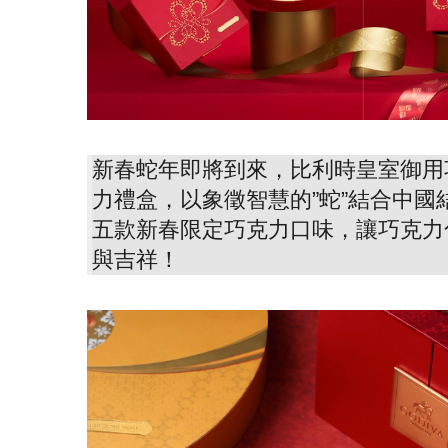
新春蛇年即將到來，比利時皇室御用巧
力禮盒，以象徵智慧的”蛇”結合中
五款新春限定巧克力口味，讓巧克力
與吉祥！