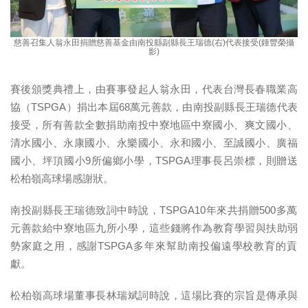
慈善召集人翁永田捐贈慈善基金由南投縣副縣長王瑞德(右)代表接受(鍾豐榮攝
影)
賽後頒獎典禮上，由賽事發起人
翁永田，代表台灣長春職業高
協（TSPGA）捐出本屆68萬元善
款，由南投副縣長王瑞德代表
接受，所有善款全數捐助南投中寮地區
中寮國小、爽文國小、
清水國小、永康國小、永樂國小、永和國小、
至誠國小、廣福
國小、坪頂國小9所偏鄉小學，
TSPGA理事長呂崇標，則贈送
松柏嶺高球場感謝狀。
南投副縣長王瑞德致詞中時說，TSPGA10年來共捐贈500多
萬
元善款給中寮地區九所小學，這些錢將作為教育學習與扶助弱
勢家
庭之用，感謝TSPGA多年來幫助南投偏遠學校教育的貢
獻。
松柏嶺高球場董事長林瑞斌詞時說，這場比賽的宗旨是傳承與