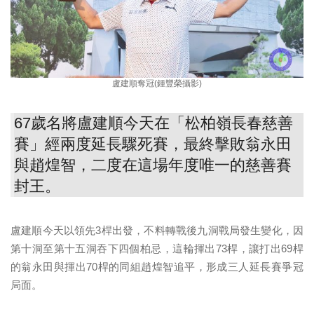
盧建順奪冠(鍾豐榮攝影)
67歲名將盧建順今天在「松柏嶺長春慈善
賽」經兩度延長驟死賽，最終擊敗翁永田
與趙煌智，二度在這場年度唯一的慈善賽
封王。
盧建順今天以領先3桿出發，不料轉戰後九洞戰局發生變化，因
第十
洞至第十五洞吞下四個柏忌，這輪揮出73桿，讓打出69桿
的翁永
田與揮出70桿的同組趙煌智追平，形成三人延長賽爭冠
局面。