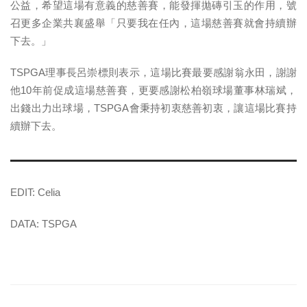
公益，
希望這場有意義的慈善賽，能發揮拋磚引玉的作用，號
召更多企業共襄盛舉「只要我在任內，這場慈善
賽就會持續辦
下去。」
TSPGA理事長呂崇標則表示，這場比賽最要感謝翁永田，謝謝
他
10年前促成這場慈善賽，更要感謝松柏嶺球場董事林瑞斌，
出錢出
力出球場，TSPGA會秉持初衷慈善初衷，讓這場比賽持
續辦下去
。
EDIT: Celia
DATA: TSPGA