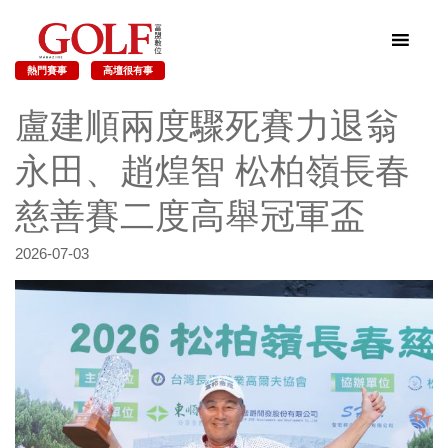
熱門賽事
高壇很有事
盧建順兩度驟死賽力退翁
永田、趙煌智 松柏嶺長春
慈善賽二度高舉冠軍盃
2026-07-03