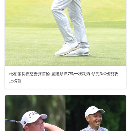
松柏嶺長春慈善賽首輪 盧建順抓7鳥一枝獨秀 領先3桿優勢攻
上榜首