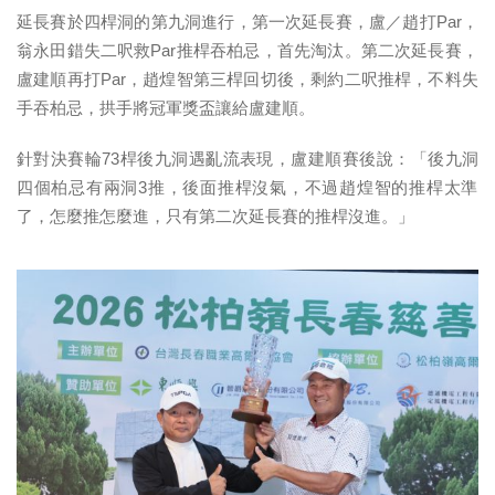
延長賽於四桿洞的第九洞進行，第一次延長賽，盧／趙打Par，
翁
永田錯失二呎救Par推桿吞柏忌，首先淘汰。第二次延長賽，
盧建
順再打Par，趙煌智第三桿回切後，剩約二呎推桿，不料失
手吞柏
忌，拱手將冠軍獎盃讓給盧建順。
針對決賽輪73桿後九洞遇亂流表現，盧建順賽後說：「後九洞
四個
柏忌有兩洞3推，後面推桿沒氣，不過趙煌智的推桿太準
了，
怎麼推怎麼進，只有第二次延長賽的推桿沒進。」