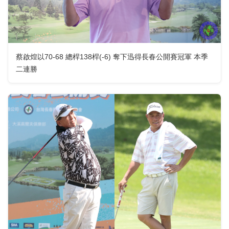
蔡啟煌以70-68 總桿138桿(-6) 奪下迅得長春公開賽冠軍 本季
二連勝