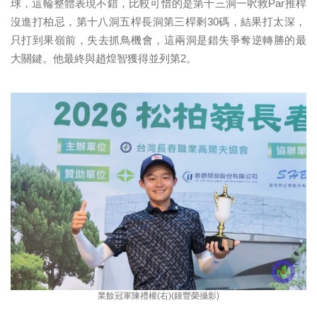
球，這
輪整體表現不錯，比較可惜的是第十三洞一呎救Par推桿
沒進打柏
忌，第十八洞五桿長洞第三桿剩30碼，結果打太深，
只打到果嶺前，失去抓鳥機會，
這兩洞是錯失爭奪逆轉勝的最
大關鍵。他最終與趙煌智獲得並列第2
。
業餘冠軍陳禮權(右)(鍾豐榮攝影)