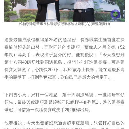
松柏嶺球場董事長林瑞彬頒冠軍杯給盧建順(右)(鍾豐榮攝影)
過去最佳成績僅獲得第25名的趙煌智，長春職業生涯首度在決
賽輪
於領先組出發，面對同組的盧建順／葉偉志／呂文德（
52
年次）等高手，表現出乎意外的好。他賽後說：
「今天沒想到
第十八洞40碼切球到洞邊抓鳥，
很開心能打進延長賽，可是延
長賽太刺激了，心跳快200下，
我52歲考上長春，能在這麼多高
手的競爭下，打到爭奪冠軍，對自
己已是最大的肯定了。」
下四隻小鳥，只打一個柏忌，第十四洞抓鳥後，一度
躍居單領
領先，最終與盧建順及趙煌智同以總桿-4並列第1，進入
延長賽
爭冠，可惜第一次延長賽就失手2呎推桿出局。
他賽後說，今天出發前沒想過會超車盧建順，只管打好自己的