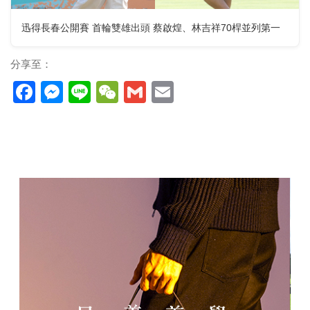
迅得長春公開賽 首輪雙雄出頭 蔡啟煌、林吉祥70桿並列第一
分享至：
Facebook
Messenger
Line
WeChat
Gmail
Email