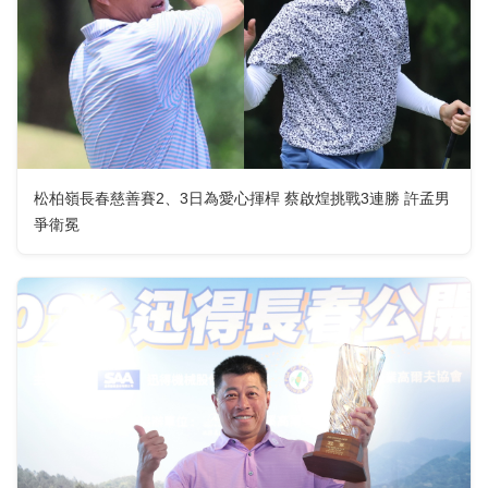
松柏嶺長春慈善賽2、3日為愛心揮桿 蔡啟煌挑戰3連勝 許孟男
爭衛冕