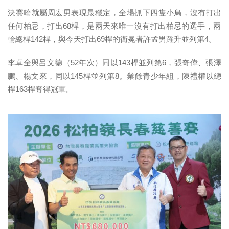
決賽輪就屬周宏男表現最穩定，全場抓下四隻小鳥，沒有打出
任何柏
忌，打出68桿，是兩天來唯一沒有打出柏忌的選手，
兩
輪總桿142桿，與今天打出69桿的衛冕者許孟男躍升並列第4
。
李卓全與呂文德（52年次）同以143桿並列第6，張奇偉、張澤
鵬、楊文來，同以145桿並列第8。業餘青少年組，陳禮權以總
桿
163桿奪得冠軍。