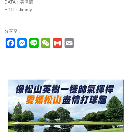
DATA：美津濃
EDIT：Jimmy
分享至：
Facebook
Messenger
Line
WeChat
Gmail
Email