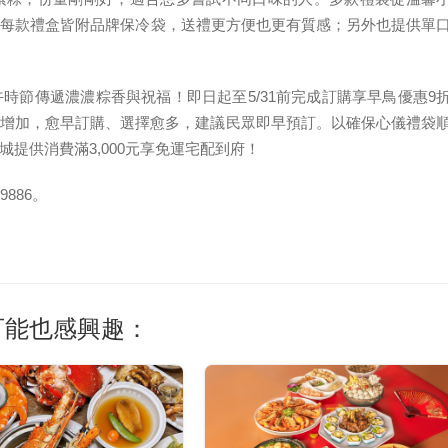
挑選，每款禮盒皆附品牌保冷袋，送禮更方便也更有質感；另外也提供單
時節傳遞濃濃粽香與祝福！即日起至5/31前完成訂購享早鳥優惠9
需求增加，愈早訂購、選擇愈多，建議民眾即早預訂。以確保心儀禮袋
提供消費滿3,000元享免運宅配到府！
49886。
可能也感興趣：