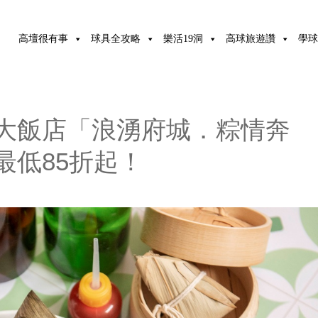
高壇很有事
球具全攻略
樂活19洞
高球旅遊讚
學球
大飯店「浪湧府城．粽情奔
最低85折起！