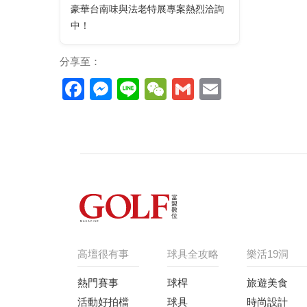
豪華台南味與法老特展專案熱烈洽詢
中！
分享至：
Facebook
Messenger
Line
WeChat
Gmail
Email
高壇很有事
球具全攻略
樂活19洞
熱門賽事
球桿
旅遊美食
活動好拍檔
球具
時尚設計