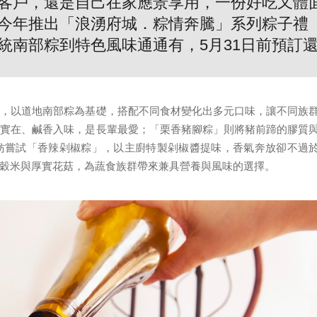
客戶，還是自己在家應景享用，一份好吃又體
今年推出「浪湧府城．粽情奔騰」系列粽子禮
統南部粽到特色風味通通有，5月31日前預訂
新，以道地南部粽為基礎，搭配不同食材變化出多元口味，讓不同族
料實在、鹹香入味，是長輩最愛；「栗香豬腳粽」則將豬前蹄的膠質
妨嘗試「香辣剁椒粽」，以主廚特製剁椒醬提味，香氣奔放卻不過
穀米與厚實花菇，為蔬食族群帶來兼具營養與風味的選擇。