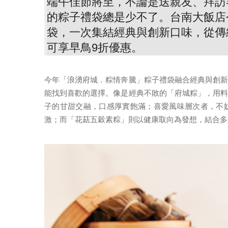
端午佳節將至，不論是送親友、拜訪
的粽子禮袋總是少不了。台南大飯店
袋，一次集結經典與創新口味，從傳
可享早鳥9折優惠。
今年「浪湧府城．粽情奔騰」粽子禮袋融合經典與創
能找到喜歡的選擇。像是經典不敗的「府城粽」，用
子的甘甜交融，口感厚實飽滿；喜愛風味層次者，不
激；而「花菇五穀素粽」則以健康取向為發想，結合多