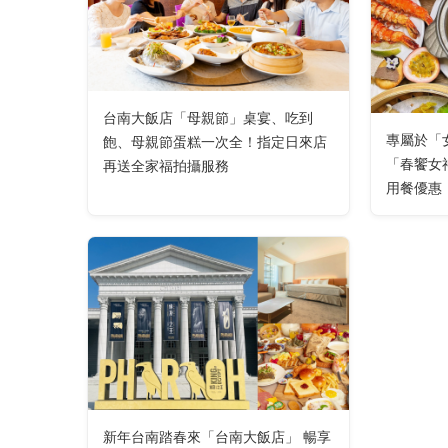
台南大飯店「母親節」桌宴、吃到
專屬於「
飽、母親節蛋糕一次全！指定日來店
「春饗女
再送全家福拍攝服務
用餐優惠
新年台南踏春來「台南大飯店」 暢享