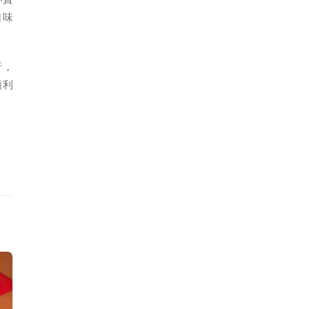
口味
折，
順利