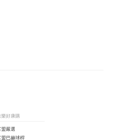
歡樂好康購
富盟嚴選
富盟巴赫球桿