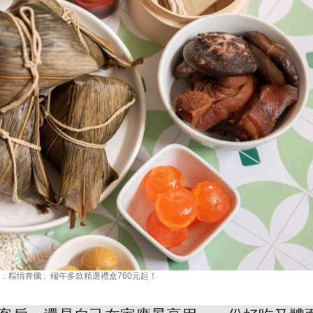
．粽情奔騰」端午多款精選禮盒760元起！