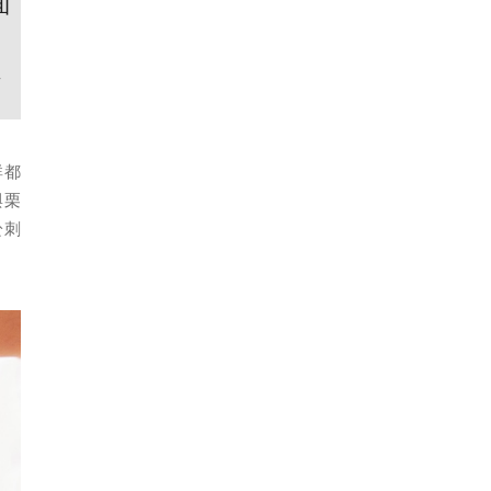
面
還
群都
與栗
於刺