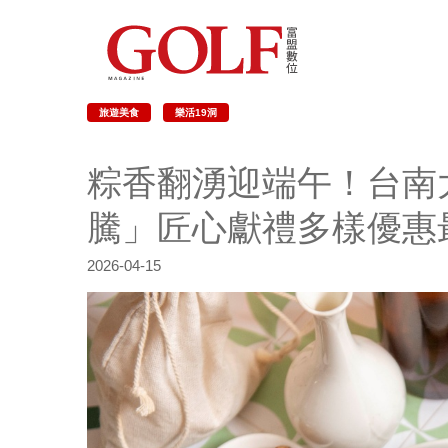
旅遊美食
樂活19洞
粽香翻湧迎端午！台南
騰」匠心獻禮多樣優惠
2026-04-15