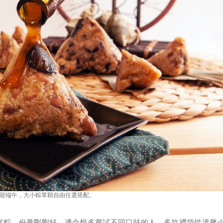
迎端午，大小粽單顆自由任選搭配。
素粽，份量剛剛好，適合想多嘗試不同口味的人。多款禮袋從溫馨