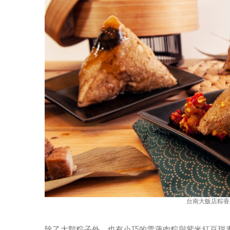
台南大飯店粽香
除了大顆粽子外，也有小巧的雪蓮肉粽與紫米紅豆甜