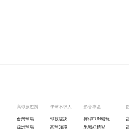
高球旅遊讚
學球不求人
影音專區
台灣球場
球技秘訣
揮桿FUN鬆玩
亞洲球場
高球知識
果嶺好精彩