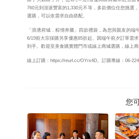
760元到澎派豐富的1,330元不等，多款價位任您
選購，可以依需求自由搭配。
「浪湧府城．粽情奔騰」四款禮袋，為您與親友的端午
6/19前大宗採購另享優惠85折起。因端午前夕訂單
到手。歡迎至美食購實體門市或線上商城選購，線上商城
線上訂購：https://reurl.cc/OYrx4D。訂購專線：06-22
您