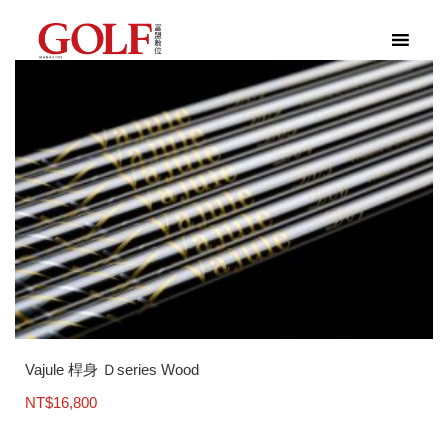
Vajule 桿身 Ｄseries Wood
NT$
16,800