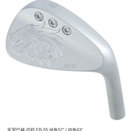
富盟巴赫 切桿 EB-55 傾角52° / 仰角63°