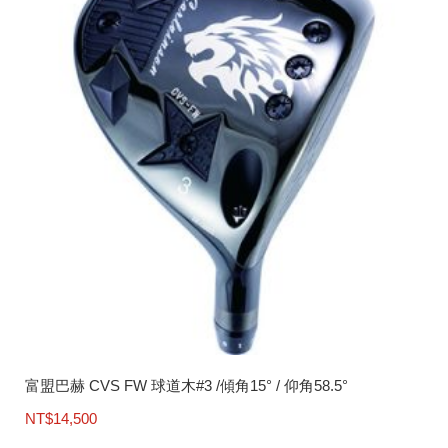
NT$78,300
種
款
式。
可
在
產
品
頁
面
選
擇
選
項
富盟巴赫 CVS FW 球道木#3 /傾角15° / 仰角58.5°
NT$
14,500