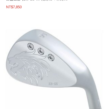
NT$
7,850