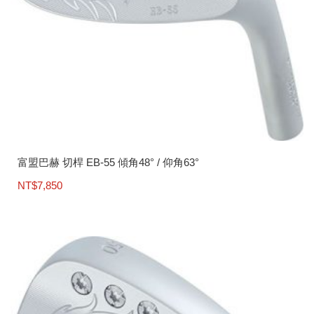
品
頁
面
選
擇
選
項
富盟巴赫 切桿 EB-55 傾角48° / 仰角63°
NT$
7,850