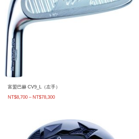
富盟巴赫 CV9_L（左手）
價
NT$
8,700
–
NT$
78,300
格
此
範
產
圍：
品
NT$8,700
有
到
多