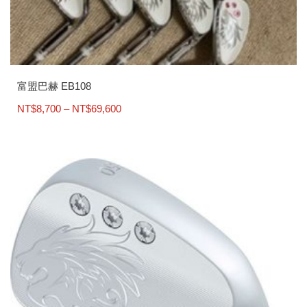
富盟巴赫 EB108
價
NT$
8,700
–
NT$
69,600
格
此
範
產
圍：
品
NT$8,700
有
到
多
NT$69,600
種
款
式。
可
在
產