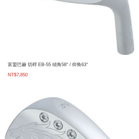
富盟巴赫 切桿 EB-55 傾角58° / 仰角63°
NT$
7,850