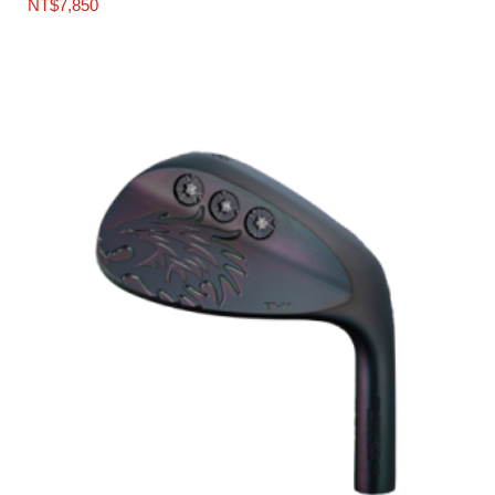
NT$
7,850