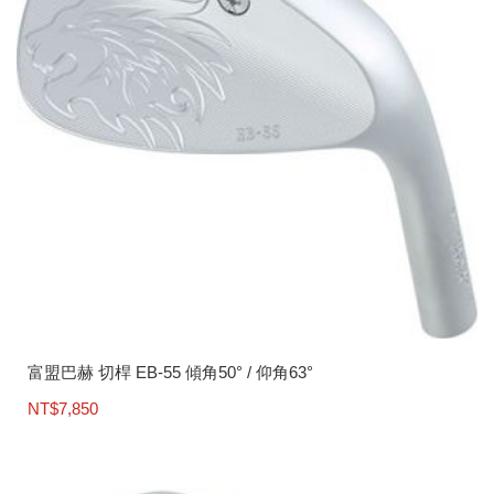
富盟巴赫 切桿 EB-55 傾角50° / 仰角63°
NT$
7,850