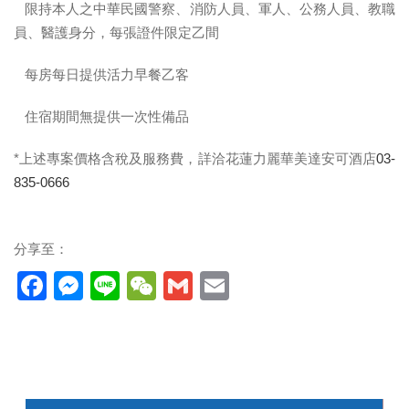
 平日入住精緻雙人客房1,800元起
 限持本人之中華民國警察、消防人員、軍人、公務人員、教職
員、醫護身分，每張證件限定乙間
 每房每日提供活力早餐乙客
 住宿期間無提供一次性備品
*上述專案價格含稅及服務費，詳洽花蓮力麗華美達安可酒店
03-
835-0666
分享至：
Facebook
Messenger
Line
WeChat
Gmail
Email