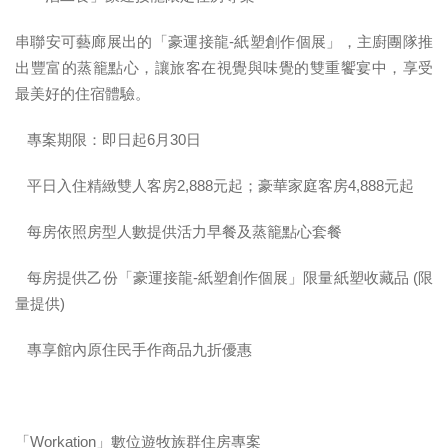
「一泊二食」豪運接龍限定住房專案
串聯安可藝廊展出的「豪運接龍-紙塑創作個展」，主廚團隊推
出豐富的蒸籠點心，讓旅客在視覺與味覺的雙重饗宴中，享受
最美好的住宿體驗。
 專案期限：即日起6月30日
 平日入住精緻雙人客房2,888元起；豪華家庭客房4,888元起
 每房依照房型人數提供活力早餐及蒸籠點心套餐
 每房提供乙份「豪運接龍-紙塑創作個展」限量紙塑收藏品 (限
量提供)
 專享館內原住民手作商品九折優惠