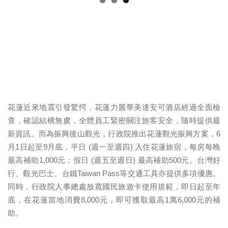
花蓮近來地震引發驚愕，花蓮力麗華美達安可酒店經過全面檢
查，確認結構無虞，全體員工緊密關注旅客安全，隨時提供最
新資訊。而為振興後山觀光，行政院推出花蓮觀光振興方案，6
月1日起至9月底，平日 (週一至週四) 入住花蓮旅宿，每房每晚
最高補助1,000元；假日 (週五至週日) 最高補助500元。台灣好
行、觀光巴士、台鐵Taiwan Pass等交通工具亦提供多項優惠。
同時，行政院人事總處放寬國民旅遊卡使用規範，即日起至年