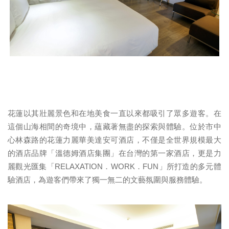
花蓮以其壯麗景色和在地美食一直以來都吸引了眾多遊客。
在
這個山海相間的奇境中，蘊藏著無盡的探索與體驗。
位於市中
心林森路的花蓮力麗華美達安可酒店，不僅是全世界規模最
大
的酒店品牌「溫德姆酒店集團」在台灣的第一家酒店，
更是力
麗觀光匯集「
RELAXATION
．
WORK
．
FUN
」
所打造的多元體
驗酒店，為遊客們帶來了獨一無二的文藝氛圍與服務
體驗。