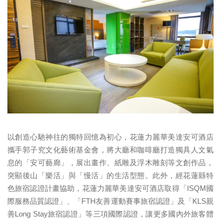
以創造心馳神往的獨特回憶為初心，
花蓮力麗華美達安可酒店
攜手郭子究文化藝術基金會，將大廳和咖啡
廳打造獨具人文氣
息的「安可藝廊」，展出畫作、紙雕及浮木雕刻等
文創作品，
突顯後山「樂活」與「慢活」的生活型態。此外，經花蓮
縣特
色旅宿認證計畫協助，花蓮力麗華美達安可酒店取得「
ISQM
國
際服務品質認證」、「
FTH
友善運動賽事旅宿認證」及「
KLS
親
善
Long Stay
旅宿認證」等三項國際認證，
讓更多國內外旅客體