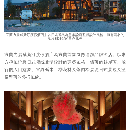
宜蘭力麗威斯汀度假酒店】以日式禪風為意象詮釋整體設計風格，擁有著名的
溫泉和壯麗的自然風光
宜蘭力麗威斯汀度假酒店為宜蘭首家國際連鎖品牌酒店。以東
方禪風詮釋日式傳統雁型設計的建築風格、錯落的斜屋頂、飛
行的入口意象、常綠喬木、櫻花林及落雨松展現日式景觀及溫
泉聚落的多樣風貌。