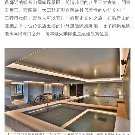
過鄰近的觀音山國家風景區；前清時期的八里三大古剎：開臺
天后宮、西龍巖、大眾爺廟與台灣最具代表性的史前文化「十
三行博物館」讓旅人可以安排一趟歷史文化之旅，在觀音山的
擁抱之下，位於飯店五樓的戶外無邊際感泳池，除了能夠遠眺
淡水河出海口之外，每年煙火季節也是絕佳觀賞位置。
【八里福朋喜來登酒店】「熱之湯」的氯離子泉大眾池，精選上等檜木作為內