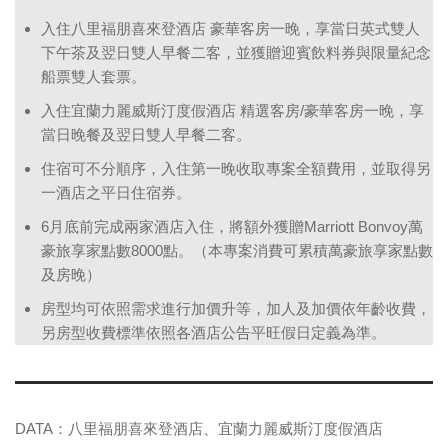
入住八里福朋喜來登酒店 豪華客房一晚，享當日英式雙人
下午茶及翌日雙人早餐二客，並獲贈迎賓飲料券與限量紀念
船票雙人套票。
入住宜蘭力麗威斯汀度假酒店 精選客房/豪華客房一晚，享
當日晚餐及翌日雙人早餐二客。
住宿可不分順序，入住第一晚收取專案全額費用，並取得另
一酒店之平日住宿券。
6月底前完成兩家酒店入住，將額外獲贈Marriott Bonvoy萬
豪旅享家點數8000點。（本專案消費可累積萬豪旅享家點數
及房晚）
房型均可依照需求進行加價升等，加人及加價依年齡收費，
另房型收費標準依照各酒店公告平旺假日定義為準。
DATA：八里福朋喜來登酒店、宜蘭力麗威斯汀度假酒店