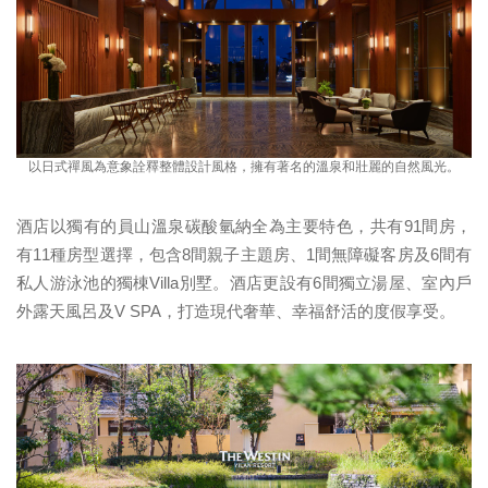
以日式禪風為意象詮釋整體設計風格，擁有著名的溫泉和壯麗的自然風光。
酒店以獨有的員山溫泉碳酸氫納全為主要特色，共有91間房，
有11種房型選擇，包含8間親子主題房、1間無障礙客房及6間有
私人游泳池的獨棟Villa別墅。酒店更設有6間獨立湯屋、室內戶
外露天風呂及V SPA，打造現代奢華、幸福舒活的度假享受。