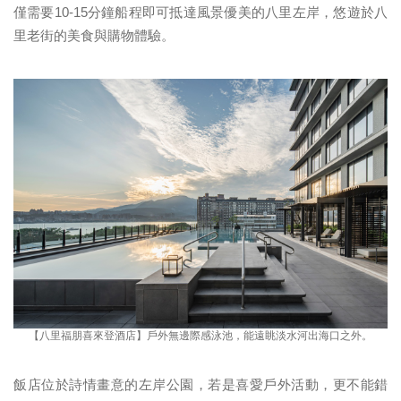
僅需要10-15分鐘船程即可抵達風景優美的八里左岸，悠遊於八
里老街的美食與購物體驗。
【八里福朋喜來登酒店】戶外無邊際感泳池，能遠眺淡水河出海口之外。
飯店位於詩情畫意的左岸公園，若是喜愛戶外活動，更不能錯