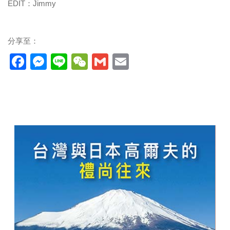
EDIT：Jimmy
分享至：
Facebook
Messenger
Line
WeChat
Gmail
Email