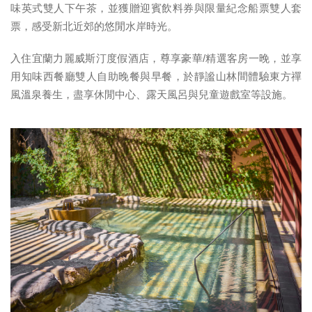
味英式雙人下午茶，並獲贈迎賓飲料券與限量紀念船票雙人套
票，感受新北近郊的悠閒水岸時光。
入住宜蘭力麗威斯汀度假酒店，尊享豪華/精選客房一晚，並享
用知味西餐廳雙人自助晚餐與早餐，於靜謐山林間體驗東方禪
風溫泉養生，盡享休閒中心、露天風呂與兒童遊戲室等設施。