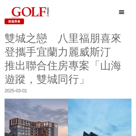
旅遊美食
雙城之戀 八里福朋喜來
登攜手宜蘭力麗威斯汀
推出聯合住房專案「山海
遊蹤，雙城同行」
2025-03-01