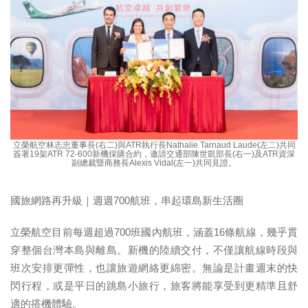
立榮航空林志忠董事長(右二)與ATR執行長Nathalie Tarnaud Laude(左二)共同
簽署19架ATR 72-600新機採購合約，邀請交通部陳世凱部長(右一)及ATR資深
副總裁暨商務長Alexis Vidal(左一)共同見證。
國旅網路再升級｜週週700航班，串起環島新生活圈
立榮航空目前每週超過700班國內航班，涵蓋16條航線，幾乎貫
穿整個台灣本島與離島。新機的陸續交付，不僅讓航線時段與
班次安排更彈性，也讓旅遊網絡更綿密。無論是計畫週末的快
閃行程，或是平日的跳島小旅行，旅客將能享受到更精準且舒
適的搭機體驗。