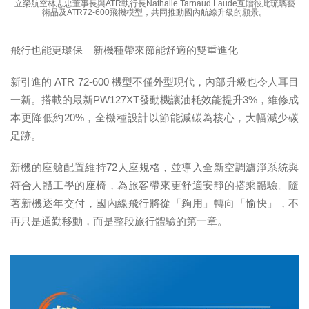
立榮航空林志忠董事長與ATR執行長Nathalie Tarnaud Laude互贈彼此琉璃藝
術品及ATR72-600飛機模型，共同推動國內航線升級的願景。
飛行也能更環保｜新機種帶來節能舒適的雙重進化
新引進的 ATR 72-600 機型不僅外型現代，內部升級也令人耳目
一新。搭載的最新PW127XT發動機讓油耗效能提升3%，維修成
本更降低約20%，全機種設計以節能減碳為核心，大幅減少碳
足跡。
新機的座艙配置維持72人座規格，並導入全新空調濾淨系統與
符合人體工學的座椅，為旅客帶來更舒適安靜的搭乘體驗。隨
著新機逐年交付，國內線飛行將從「夠用」轉向「愉快」，不
再只是通勤移動，而是整段旅行體驗的第一章。