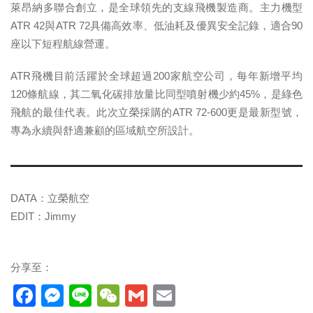
萊昂納多聯合創立，是全球領先的支線飛機製造商。主力機型
ATR 42與ATR 72具備高效率、低油耗及優異安全記錄，適合90
座以下短程航線營運。
ATR飛機目前活躍於全球超過200家航空公司，每年新增平均
120條航線，其二氧化碳排放量比同型噴射機少約45%，是綠色
飛航的最佳代表。此次立榮採購的ATR 72-600更是最新型號，
專為永續與舒適兼顧的區域航空所設計。
DATA：立榮航空
EDIT：Jimmy
分享至：
Facebook
Messenger
Line
WeChat
Gmail
Email