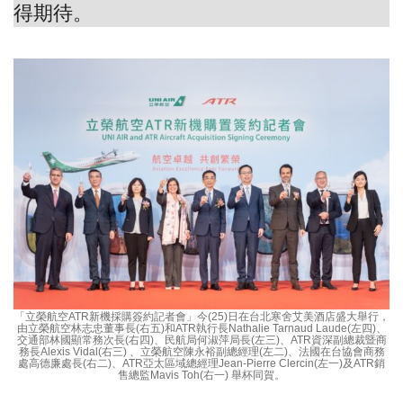
得期待。
「立榮航空ATR新機採購簽約記者會」今(25)日在台北寒舍艾美酒店盛大舉行，
由立榮航空林志忠董事長(右五)和ATR執行長Nathalie Tarnaud Laude(左四)、
交通部林國顯常務次長(右四)、民航局何淑萍局長(左三)、ATR資深副總裁暨商
務長Alexis Vidal(右三) 、立榮航空陳永裕副總經理(左二)、法國在台協會商務
處高德廉處長(右二)、ATR亞太區域總經理Jean-Pierre Clercin(左一)及ATR銷
售總監Mavis Toh(右一) 舉杯同賀。