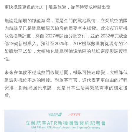
更快抵達更遠的地方｜離島旅遊，從等待變成輕鬆出發
無論是蘭嶼的靜謐海灣，還是金門的戰地風情，立榮航空的國
內航線早已是離島鄉親與旅客的重要空中橋樑。此次ATR新機
汰舊換新計畫，將自 2027年開始分批交付，並於 2032年完成全
部19架新機導入。預計至2029年，ATR機隊數量將從現有的14
架擴增至19架，大幅強化離島與偏遠地區的航班密度與調度彈
性。
未來在氣候不穩或熱門假期期間，機隊可快速應變，大幅降低
延誤與機位不足的困擾。對旅客而言，這代表著更自由的行程
安排；對離島居民來說，更是日常生活與緊急需求的穩定後
盾。