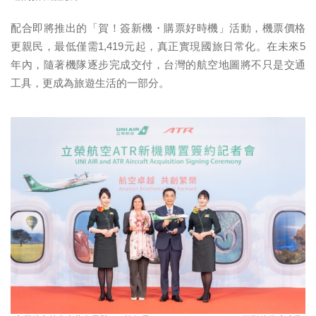
配合即將推出的「賀！簽新機・購票好時機」活動，機票價格
更親民，最低僅需1,419元起，真正實現國旅日常化。在未來5
年內，隨著機隊逐步完成交付，台灣的航空地圖將不只是交通
工具，更成為旅遊生活的一部分。