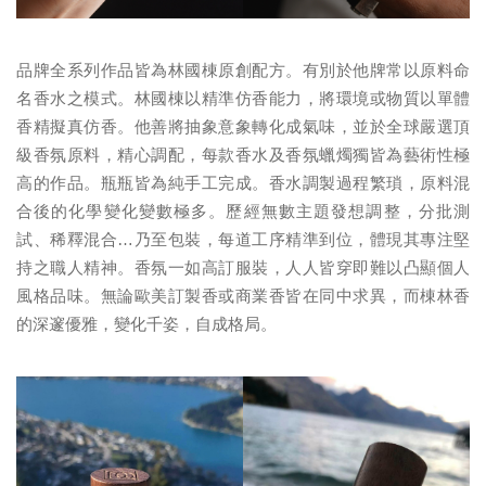
品牌全系列作品皆為林國棟原創配方。有別於他牌常以原料命
名香水之模式。林國棟以精準仿香能力，將環境或物質以單體
香精擬真仿香。他善將抽象意象轉化成氣味，並於全球嚴選頂
級香氛原料，精心調配，每款香水及香氛蠟燭獨皆為藝術性極
高的作品。瓶瓶皆為純手工完成。香水調製過程繁瑣，原料混
合後的化學變化變數極多。歷經無數主題發想調整，分批測
試、稀釋混合…乃至包裝，每道工序精準到位，體現其專注堅
持之職人精神。香氛一如高訂服裝，人人皆穿即難以凸顯個人
風格品味。無論歐美訂製香或商業香皆在同中求異，而棟林香
的深邃優雅，變化千姿，自成格局。