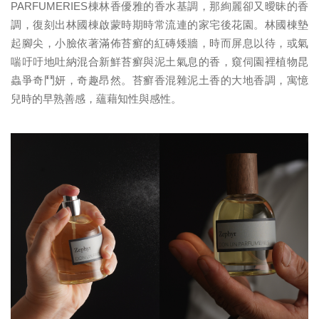
PARFUMERIES棟林香優雅的香水基調，那絢麗卻又曖昧的香
調，復刻出林國棟啟蒙時期時常流連的家宅後花園。林國棟墊
起腳尖，小臉依著滿佈苔癬的紅磚矮牆，時而屏息以待，或氣
喘吁吁地吐納混合新鮮苔癬與泥土氣息的香，窺伺園裡植物昆
蟲爭奇鬥妍，奇趣昂然。苔癬香混雜泥土香的大地香調，寓憶
兒時的早熟善感，蘊藉知性與感性。