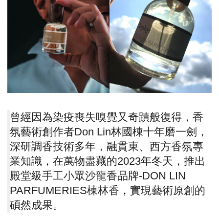
曾經因為染疫喪失嗅覺又奇蹟般復得，香
氛藝術創作者Don Lin林國棟十年磨一劍，
深研調香技術多年，融貫東、西方香氛專
業知識，在萬物盡藏的2023年冬天，推出
殿堂級手工小眾沙龍香品牌-DON LIN
PARFUMERIES棟林香，實現藝術原創的
碩然成果。