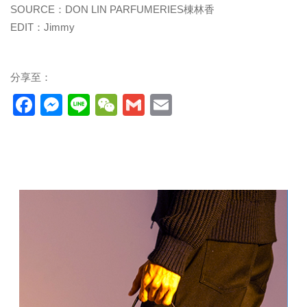
SOURCE：DON LIN PARFUMERIES棟林香
EDIT：Jimmy
分享至：
Facebook
Messenger
Line
WeChat
Gmail
Email