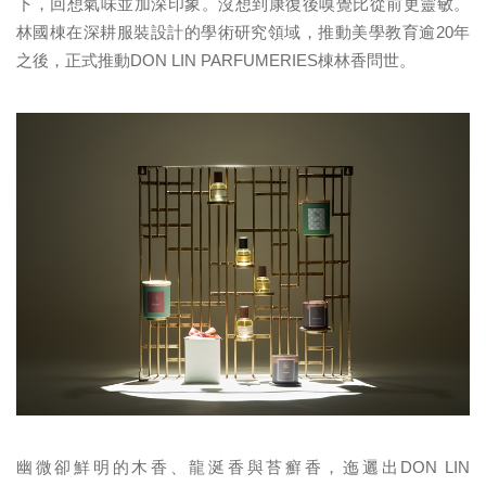
下，回想氣味並加深印象。沒想到康復後嗅覺比從前更靈敏。
林國棟在深耕服裝設計的學術研究領域，推動美學教育逾20年
之後，正式推動DON LIN PARFUMERIES棟林香問世。
幽微卻鮮明的木香、龍涎香與苔癬香，迤邐出DON LIN