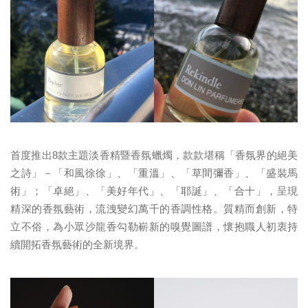
首度推出8款主題淡香精暨香氛蠟燭，款款堪稱「香氛界的絕美
之詩」－「和風徐徐」、「重溫」、「草間彌香」、「盛裝馬
術」；「卓絕」、「美好年代」、「耶誕」、「合十」，呈現
精深的香氛藝術，流洩變幻萬千的香調性格。質精而創新，特
立不俗，為小眾沙龍香勾勒嶄新的嗅覺圖譜，懷抱職人初衷持
續開拓香氛藝術的全新境界。