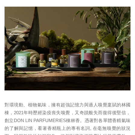
對環境動、植物氣味，擁有超強記憶力與過人嗅覺稟賦的林國
棟，2021年時歷經染疫喪失嗅覺，又奇蹟般失而復得後堅信，
創立DON LIN PARFUMERIES棟林香。憑著對各單體香精氣味
的了解與記憶，看著香精瓶上的專有名詞, 在毫無嗅覺的狀況