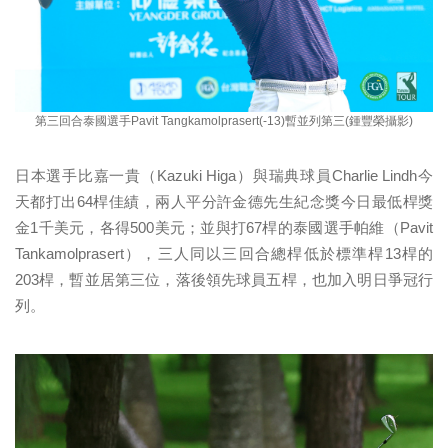
第三回合泰國選手Pavit Tangkamolprasert(-13)暫並列第三(鍾豐榮攝影)
日本選手比嘉一貴（Kazuki Higa）與瑞典球員Charlie Lindh今
天都打出64桿佳績，兩人平分許金德先生紀念獎今日最低桿獎
金1千美元，各得500美元；並與打67桿的泰國選手帕維（Pavit
Tankamolprasert），三人同以三回合總桿低於標準桿13桿的
203桿，暫並居第三位，落後領先球員五桿，也加入明日爭冠行
列。