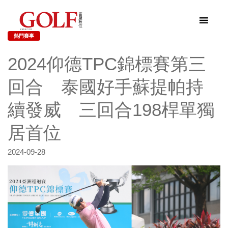
熱門賽事
2024仰德TPC錦標賽第三
回合 泰國好手蘇提帕持
續發威 三回合198桿單獨
居首位
2024-09-28