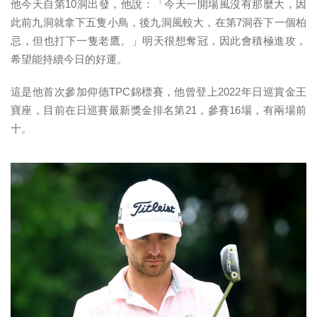
他今天自第10洞出發，他說：「今天一開場風沒有那麼大，因
此前九洞就拿下五隻小鳥，後九洞風較大，在第7洞吞下一個柏
忌，但也打下一隻老鷹。」明天很想奪冠，因此會積極進攻，
希望能持續今日的好運。
這是他首次參加仰德TPC錦標賽，他曾登上2022年日巡賞金王
寶座，目前在日巡賽最新獎金排名第21，參賽16場，有兩場前
十。