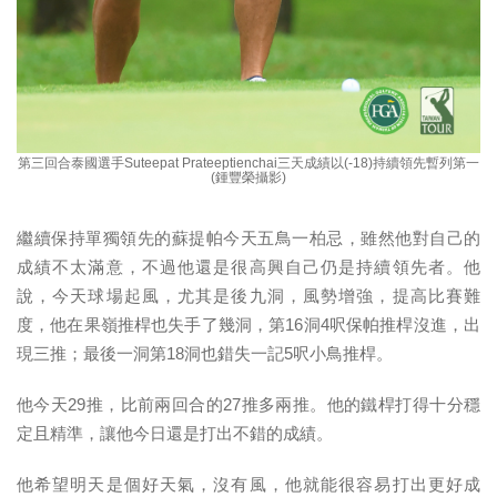
第三回合泰國選手Suteepat Prateeptienchai三天成績以(-18)持續領先暫列第一
(鍾豐榮攝影)
繼續保持單獨領先的蘇提帕今天五鳥一柏忌，雖然他對自己的
成績不太滿意，不過他還是很高興自己仍是持續領先者。他
說，今天球場起風，尤其是後九洞，風勢增強，提高比賽難
度，他在果嶺推桿也失手了幾洞，第16洞4呎保帕推桿沒進，出
現三推；最後一洞第18洞也錯失一記5呎小鳥推桿。
他今天29推，比前兩回合的27推多兩推。他的鐵桿打得十分穩
定且精準，讓他今日還是打出不錯的成績。
他希望明天是個好天氣，沒有風，他就能很容易打出更好成