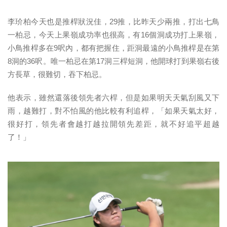
李玠柏今天也是推桿狀況佳，29推，比昨天少兩推，打出七鳥
一柏忌，今天上果嶺成功率也很高，有16個洞成功打上果嶺，
小鳥推桿多在9呎內，都有把握住，距洞最遠的小鳥推桿是在第
8洞的36呎。唯一柏忌在第17洞三桿短洞，他開球打到果嶺右後
方長草，很難切，吞下柏忌。
他表示，雖然還落後領先者六桿，但是如果明天天氣刮風又下
雨，越難打，對不怕風的他比較有利追桿，「如果天氣太好，
很好打，領先者會越打越拉開領先差距，就不好追平超越
了！」