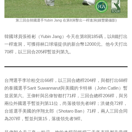
第三回合韓國選手Yubin Jang 在第8洞擊出一桿進洞(鍾豐榮攝影)
韓國球員張裕彬（Yubin Jang）今天在第8洞185碼，以8鐵打出
一桿進洞，可獲得林口球場提供的新台幣12000元。他今天打出
70桿，以三回合205桿暫並列第九。
台灣選手李玠柏交出66桿，以三回合總桿204桿，與都打出68桿
的泰國選手Sarit Suwannarut與美國的卡特林（John Catlin）暫
並居第六。王偉軒與呂偉智都打71桿，三回合總桿206桿，與另
兩位外國選手暫並列第11位，尚落後領先者8桿；洪健堯72桿，
台巡選手美國的伴翔太郎（Shotaro Ban）71桿，兩人三回合同
為207桿，暫並列第15，落後領先者9桿。