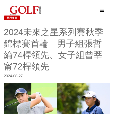
熱門賽事
2024未來之星系列賽秋季
錦標賽首輪 男子組張哲
綸74桿領先、女子組曾莘
甯72桿領先
2024-08-27