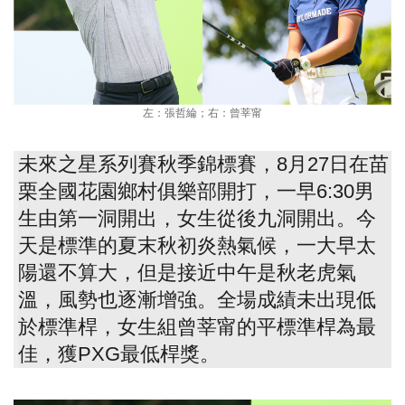
左：張哲綸；右：曾莘甯
未來之星系列賽秋季錦標賽，8月27日在苗
栗全國花園鄉村俱樂部開打，一早6:30男
生由第一洞開出，女生從後九洞開出。今
天是標準的夏末秋初炎熱氣候，一大早太
陽還不算大，但是接近中午是秋老虎氣
溫，風勢也逐漸增強。全場成績未出現低
於標準桿，女生組曾莘甯的平標準桿為最
佳，獲PXG最低桿獎。