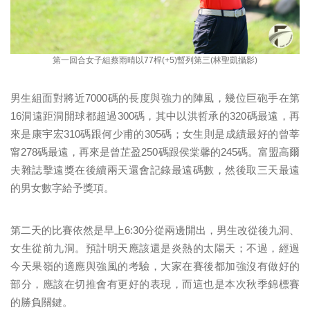
第一回合女子組蔡雨晴以77桿(+5)暫列第三(林聖凱攝影)
男生組面對將近7000碼的長度與強力的陣風，幾位巨砲手在第
16洞遠距洞開球都超過300碼，其中以洪哲承的320碼最遠，再
來是康宇宏310碼跟何少甫的305碼；女生則是成績最好的曾莘
甯278碼最遠，再來是曾芷盈250碼跟侯棠馨的245碼。富盟高爾
夫雜誌擊遠獎在後續兩天還會記錄最遠碼數，然後取三天最遠
的男女數字給予獎項。
第二天的比賽依然是早上6:30分從兩邊開出，男生改從後九洞、
女生從前九洞。預計明天應該還是炎熱的太陽天；不過，經過
今天果嶺的適應與強風的考驗，大家在賽後都加強沒有做好的
部分，應該在切推會有更好的表現，而這也是本次秋季錦標賽
的勝負關鍵。