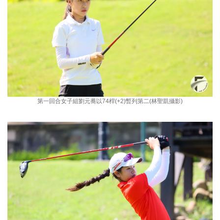
第一回合女子組劉元蕎以74桿(+2)暫列第二(林聖凱攝影)