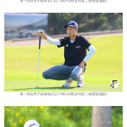
第一回合男子組李友仁以77桿(+5)暫並列第二(林聖凱攝影)
第一回合男子組詹翊正以77桿(+5)暫並列第二(林聖凱攝影)