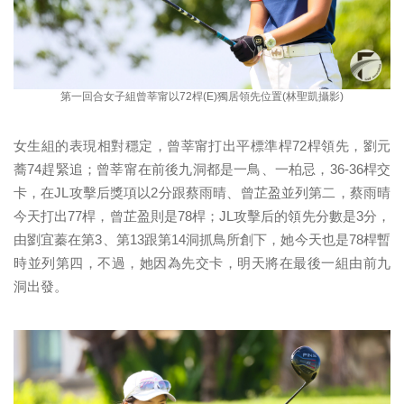
第一回合女子組曾莘甯以72桿(E)獨居領先位置(林聖凱攝影)
女生組的表現相對穩定，曾莘甯打出平標準桿72桿領先，劉元
蕎74趕緊追；曾莘甯在前後九洞都是一鳥、一柏忌，36-36桿交
卡，在JL攻擊后獎項以2分跟蔡雨晴、曾芷盈並列第二，蔡雨晴
今天打出77桿，曾芷盈則是78桿；JL攻擊后的領先分數是3分，
由劉宜蓁在第3、第13跟第14洞抓鳥所創下，她今天也是78桿暫
時並列第四，不過，她因為先交卡，明天將在最後一組由前九
洞出發。