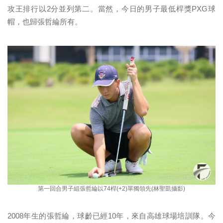
攻王排行以2分並列第二。當然，今日的男子最低桿獎PXG球
帽，也歸張哲綸所有。
第一回合男子組張哲綸以74桿(+2)單獨領先(林聖凱攝影)
2008年生的張哲綸，球齡已經10年，來自高雄球場培訓隊。今