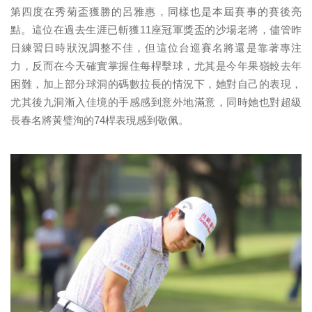
第四度在秀菊盃獲勝的呂雅惠，同樣也是本屆賽事的賽後亮
點。這位在過去生涯已斬獲11座冠軍獎盃的沙場老將，儘管昨
日練習日時狀況調整不佳，但這位台巡賽名將還是靠著專注
力，反而在今天確實掌握住每桿擊球，尤其是今年果嶺較去年
困難，加上部分球洞的碼數拉長的情況下，她對自己的表現，
尤其後九洞漸入佳境的手感感到意外地滿意，同時她也對超級
長春名將黃璧洵的74桿表現感到敬佩。