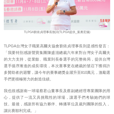
TLPGA劉依貞理事長致詞(TLPGA提供_葉勇宏攝)
TLPGA台灣女子職業高爾夫協會劉依貞理事長則是感性發言：
「我要特別感謝聲寶集團陳盛沺總裁六年來對台灣女子高爾夫
的大力支持，從業餘、職業到長春選手的完整佈局，提供台灣
選手循序漸進的成長環境，本次賽事更在總裁的號召下獲得許
多贊助者的迴響，讓今年的賽事總獎金躍升至810萬元，激勵選
手們更積極努力的創造佳績。
我也很感謝南一球場蔡君山董事長及蔡副總經理專業團隊的用
心，提供了一流又具挑戰性的球場，讓選手們考驗她們的球
技。最後，感謝所有協力夥伴、轉播單位及裁判團隊的投入，
讓比賽順利完成。」