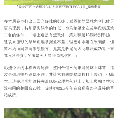
彭婕以三回合總桿210桿(-6)獲得亞軍(TLPGA提供_葉勇宏攝)
在本屆賽事打出三回合好球的彭婕，感覺整體擊球內容比昨天
更為理想，特別是失誤率的降低，也為她帶來在後半段穩居第
二名的條件，「場上還是有些意外，第九和第18洞特別弔詭，
進攻果嶺球的擊球距離掌握並不差，理應乖乖落在果嶺前，但
皆不約而同彈向果嶺後方，尤其是收尾洞因此無法成功追上來
進入延長賽，的確是今天最可惜的地方。」
彭婕今天的木桿表現絕佳，整回合僅三洞未能開球上球道，進
攻果嶺球雖然運氣不佳，共計六洞未能標準桿打上果嶺，但基
本上這幾球尚能維持在邊緣好處理的落點上，加上與帕查拉朱
達相同的整回合28推，促使她繳出今年在台巡賽迄今最棒的單
站成績。