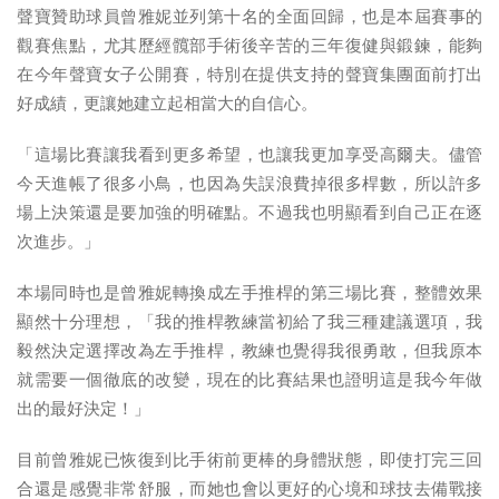
聲寶贊助球員曾雅妮並列第十名的全面回歸，也是本屆賽事的
觀賽焦點，尤其歷經髖部手術後辛苦的三年復健與鍛鍊，能夠
在今年聲寶女子公開賽，特別在提供支持的聲寶集團面前打出
好成績，更讓她建立起相當大的自信心。
「這場比賽讓我看到更多希望，也讓我更加享受高爾夫。儘管
今天進帳了很多小鳥，也因為失誤浪費掉很多桿數，所以許多
場上決策還是要加強的明確點。不過我也明顯看到自己正在逐
次進步。」
本場同時也是曾雅妮轉換成左手推桿的第三場比賽，整體效果
顯然十分理想，「我的推桿教練當初給了我三種建議選項，我
毅然決定選擇改為左手推桿，教練也覺得我很勇敢，但我原本
就需要一個徹底的改變，現在的比賽結果也證明這是我今年做
出的最好決定！」
目前曾雅妮已恢復到比手術前更棒的身體狀態，即使打完三回
合還是感覺非常舒服，而她也會以更好的心境和球技去備戰接