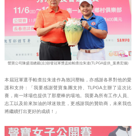
聲寶公司陳盛沺總裁(左)頒發冠軍獎盃給帕查拉朱達(TLPGA提供_葉勇宏攝)
本屆冠軍選手帕查拉朱達作為致詞壓軸，亦感謝各界對他的愛
護和支持：「我要感謝聲寶集團支持、TLPGA主辦了這次比
賽，南一球場也提供了那麼棒的場地。我要為所有工作人員、
志工以及前來加油的球迷致意，更感謝我的贊助商，未來我也
將繼續打出更好的成績！」