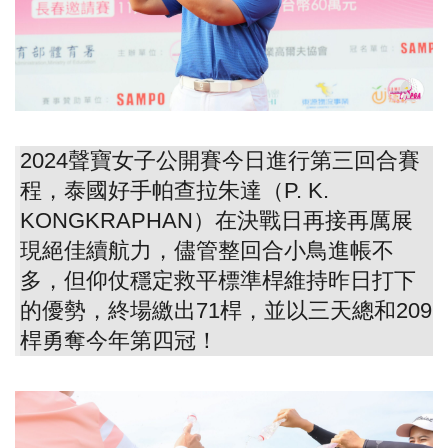
2024聲寶女子公開賽今日進行第三回合賽
程，泰國好手帕查拉朱達（P. K.
KONGKRAPHAN）在決戰日再接再厲展
現絕佳續航力，儘管整回合小鳥進帳不
多，但仰仗穩定救平標準桿維持昨日打下
的優勢，終場繳出71桿，並以三天總和209
桿勇奪今年第四冠！