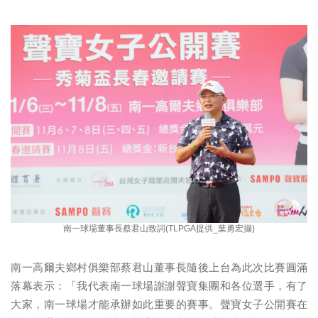
南一球場董事長蔡君山致詞(TLPGA提供_葉勇宏攝)
南一高爾夫鄉村俱樂部蔡君山董事長隨後上台為此次比賽圓滿
落幕表示：「我代表南一球場謝謝聲寶集團和各位選手，有了
大家，南一球場才能承辦如此重要的賽事。聲寶女子公開賽在