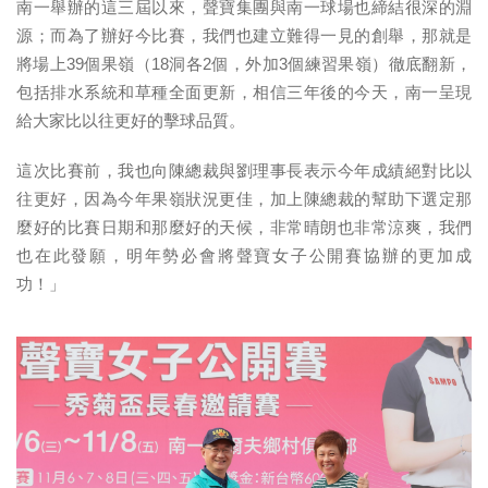
南一舉辦的這三屆以來，聲寶集團與南一球場也締結很深的淵
源；而為了辦好今比賽，我們也建立難得一見的創舉，那就是
將場上39個果嶺（18洞各2個，外加3個練習果嶺）徹底翻新，
包括排水系統和草種全面更新，相信三年後的今天，南一呈現
給大家比以往更好的擊球品質。
這次比賽前，我也向陳總裁與劉理事長表示今年成績絕對比以
往更好，因為今年果嶺狀況更佳，加上陳總裁的幫助下選定那
麼好的比賽日期和那麼好的天候，非常晴朗也非常涼爽，我們
也在此發願，明年勢必會將聲寶女子公開賽協辦的更加成
功！」