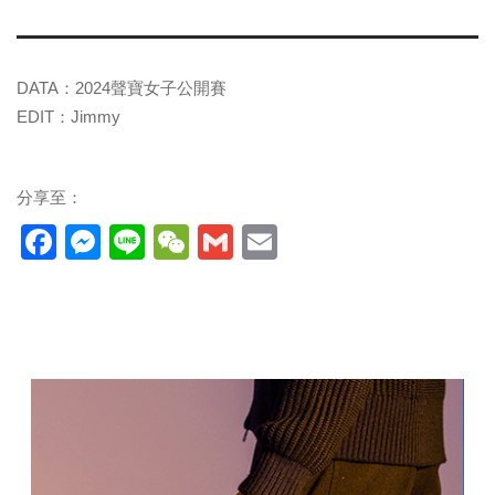
DATA：2024聲寶女子公開賽
EDIT：Jimmy
分享至：
Facebook
Messenger
Line
WeChat
Gmail
Email