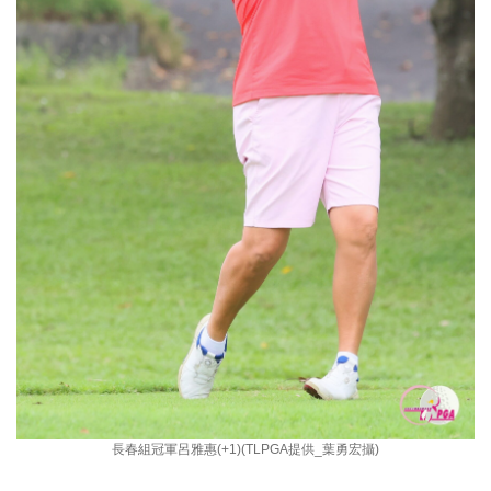
長春組冠軍呂雅惠(+1)(TLPGA提供_葉勇宏攝)