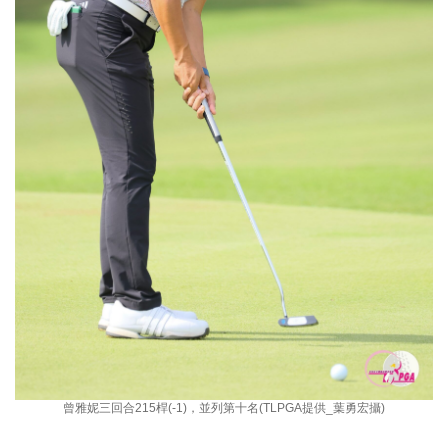
曾雅妮三回合215桿(-1)，並列第十名(TLPGA提供_葉勇宏攝)