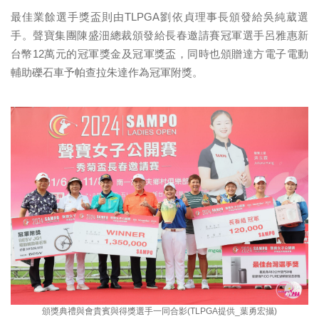
最佳業餘選手獎盃則由TLPGA劉依貞理事長頒發給吳純葳選
手。聲寶集團陳盛沺總裁頒發給長春邀請賽冠軍選手呂雅惠新
台幣12萬元的冠軍獎金及冠軍獎盃，同時也頒贈達方電子電動
輔助礫石車予帕查拉朱達作為冠軍附獎。
頒獎典禮與會貴賓與得獎選手一同合影(TLPGA提供_葉勇宏攝)