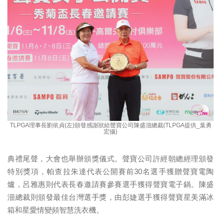
TLPGA理事長劉依貞(左)頒發感謝狀給聲寶公司陳盛沺總裁(TLPGA提供_葉勇
宏攝)
典禮尾聲，大會也舉辦頒獎儀式。聲寶公司許經朝總經理頒發
特別獎項，帕查拉朱達代表公開賽前30名選手獲贈聲寶電陶
爐，呂雅惠則代表長春邀請賽參賽選手獲得聲寶電子鍋。陳盛
沺總裁則頒發最佳台灣選手獎，由彭婕選手獲得聲寶星美滿冰
箱和星愛情變頻智慧洗衣機。