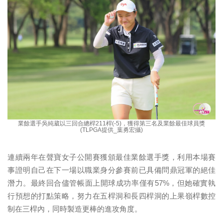
業餘選手吳純葳以三回合總桿211桿(-5)，獲得第三名及業餘最佳球員獎
(TLPGA提供_葉勇宏攝)
連續兩年在聲寶女子公開賽獲頒最佳業餘選手獎，利用本場賽
事證明自己在下一場以職業身分參賽前已具備問鼎冠軍的絕佳
潛力。最終回合儘管帳面上開球成功率僅有57%，但她確實執
行預想的打點策略，努力在五桿洞和長四桿洞的上果嶺桿數控
制在三桿內，同時製造更棒的進攻角度。