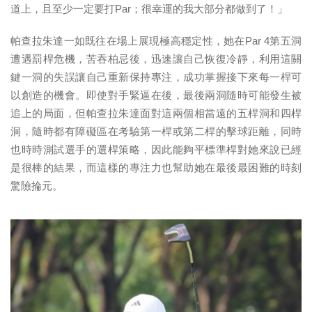
道上，且至少一定要打Par；很幸運的我大部分都做到了！」
帕查拉朱達一如既往在場上展現極高穩定性，她在Par 4第五洞
遭遇罰桿危機，苦吞柏忌後，迅速讓自己恢復冷靜，利用這關
鍵一洞的失誤讓自己重新保持專注，成功掌握接下來每一桿可
以創造的機會。即使對手緊逼在後，最後兩洞隨時可能發生被
追上的局面，但帕查拉朱達面對這兩個相當遠的五桿洞和四桿
洞，隨時都有障礙區在考驗第一桿或第二桿的擊球距離，同時
也時時測試選手的選桿策略，因此能夠平標準桿對她來說已經
是很棒的結果，而這樣的專注力也幫助她在最後最困難的時刻
驚險掄元。