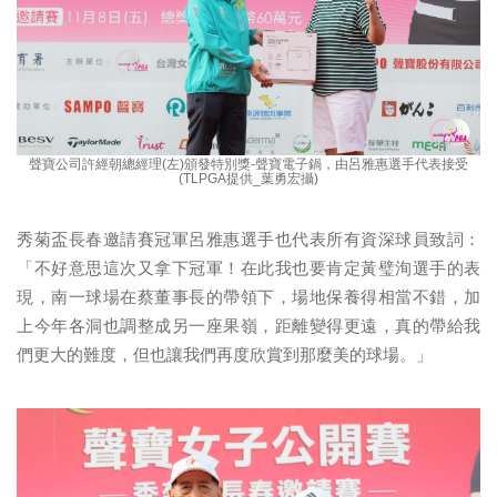
聲寶公司許經朝總經理(左)頒發特別獎-聲寶電子鍋，由呂雅惠選手代表接受
(TLPGA提供_葉勇宏攝)
秀菊盃長春邀請賽冠軍呂雅惠選手也代表所有資深球員致詞：
「不好意思這次又拿下冠軍！在此我也要肯定黃璧洵選手的表
現，南一球場在蔡董事長的帶領下，場地保養得相當不錯，加
上今年各洞也調整成另一座果嶺，距離變得更遠，真的帶給我
們更大的難度，但也讓我們再度欣賞到那麼美的球場。」