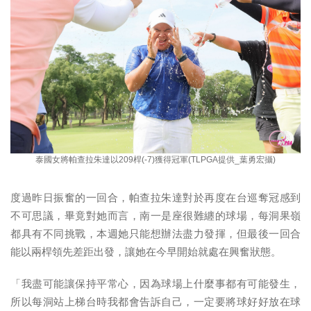
泰國女將帕查拉朱達以209桿(-7)獲得冠軍(TLPGA提供_葉勇宏攝)
度過昨日振奮的一回合，帕查拉朱達對於再度在台巡奪冠感到
不可思議，畢竟對她而言，南一是座很難纏的球場，每洞果嶺
都具有不同挑戰，本週她只能想辦法盡力發揮，但最後一回合
能以兩桿領先差距出發，讓她在今早開始就處在興奮狀態。
「我盡可能讓保持平常心，因為球場上什麼事都有可能發生，
所以每洞站上梯台時我都會告訴自己，一定要將球好好放在球