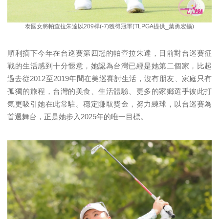
泰國女將帕查拉朱達以209桿(-7)獲得冠軍(TLPGA提供_葉勇宏攝)
順利摘下今年在台巡賽第四冠的帕查拉朱達，目前對台巡賽征
戰的生活感到十分愜意，她認為台灣已經是她第二個家，比起
過去從2012至2019年間在美巡賽討生活，沒有朋友、家庭只有
孤獨的旅程，台灣的美食、生活體驗、更多的家鄉選手彼此打
氣更吸引她在此常駐。穩定賺取獎金，努力練球，以台巡賽為
首選舞台，正是她步入2025年的唯一目標。