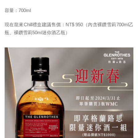
容量：700ml
現在龍來Chill禮盒建議售價：NT$ 950（內含裸鑽雪莉700ml乙
瓶、裸鑽雪莉50ml迷你酒乙瓶）