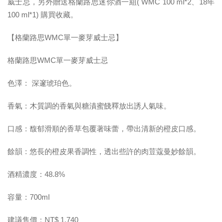
威士忌，另外贈送格蘭路思迷你酒一組( WMC 100 ml*2、18年
100 ml*1) 購買收藏。
【格蘭路思WMC單一麥芽威士忌】
格蘭路思WMC單一麥芽威士忌
色澤： 深邃琥珀色。
香氣：木質調的香氣與糖漬蜜餞釋放出誘人氣味。
口感：馥郁滑順的香草包覆著味蕾，帶出清新的橙皮口感。
餘韻：悠長的橙皮果香調性，透出些許的肉荳蔻曼妙餘韻。
酒精濃度：48.8%
容量：700ml
建議售價：NT$ 1,740