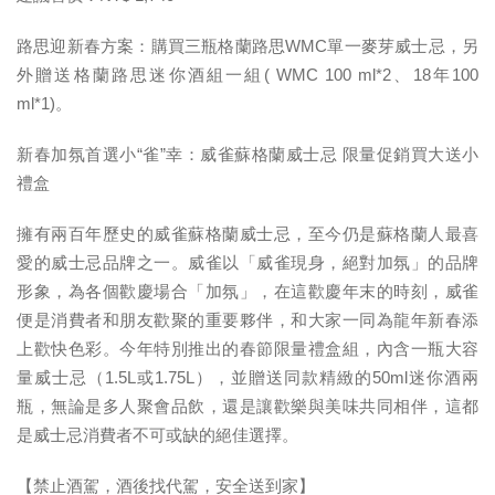
路思迎新春方案：購買三瓶格蘭路思WMC單一麥芽威士忌，另
外贈送格蘭路思迷你酒組一組( WMC 100 ml*2、18年100
ml*1)。
新春加氛首選小“雀”幸：威雀蘇格蘭威士忌 限量促銷買大送小
禮盒
擁有兩百年歷史的威雀蘇格蘭威士忌，至今仍是蘇格蘭人最喜
愛的威士忌品牌之一。威雀以「威雀現身，絕對加氛」的品牌
形象，為各個歡慶場合「加氛」，在這歡慶年末的時刻，威雀
便是消費者和朋友歡聚的重要夥伴，和大家一同為龍年新春添
上歡快色彩。今年特別推出的春節限量禮盒組，內含一瓶大容
量威士忌（1.5L或1.75L），並贈送同款精緻的50ml迷你酒兩
瓶，無論是多人聚會品飲，還是讓歡樂與美味共同相伴，這都
是威士忌消費者不可或缺的絕佳選擇。
【禁止酒駕，酒後找代駕，安全送到家】