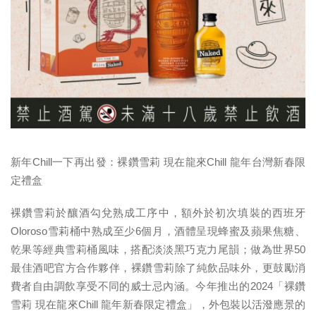
新年Chill一下再出發：裸鑽雪莉 現在龍來Chill 龍年台灣新春限
定禮盒
裸鑽雪莉於釀酒勾兌熟成工序中，額外於初次填裝的西班牙
Oloroso雪莉桶中熟成至少6個月，酒體呈現蜂蜜及蘋果焦糖、
乾果等經典雪莉桶風味，搭配淡淡黑巧克力尾韻；做為世界50
最佳酒吧官方合作夥伴，裸鑽雪莉除了純飲品味外，更鼓勵消
費者自由調飲享受不同的威士忌內涵。今年推出的2024「裸鑽
雪莉 現在龍來Chill 龍年新春限定禮盒」，外包裝以活潑應景的