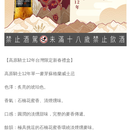
【高原騎士12年台灣限定新春禮盒】
高原騎士12年單一麥芽蘇格蘭威士忌
色澤：炙亮的琥珀色。
香氣：石楠花蜜香、清煙燻味。
口感：圓潤的淡燻甜味，完整的麥香傳遞。
餘韻：極具挑逗的石楠花蜜香環繞淡煙燻麥味。