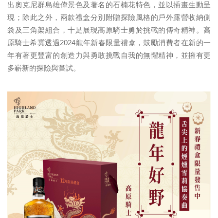
出奧克尼群島雄偉景色及著名的石楠花特色，並以插畫生動呈
現；除此之外，兩款禮盒分別附贈探險風格的戶外露營收納側
袋及三角架組合，十足展現高原騎士勇於挑戰的傳奇精神。高
原騎士希冀透過2024龍年新春限量禮盒，鼓勵消費者在新的一
年有著更豐富的創造力與勇敢挑戰自我的無懼精神，並擁有更
多嶄新的探險與嘗試。