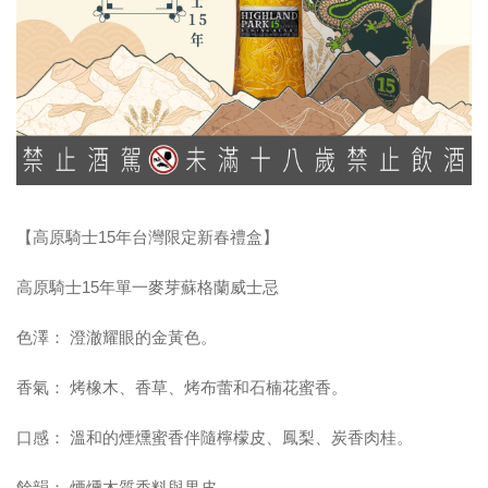
【高原騎士15年台灣限定新春禮盒】
高原騎士15年單一麥芽蘇格蘭威士忌
色澤： 澄澈耀眼的金黃色。
香氣： 烤橡木、香草、烤布蕾和石楠花蜜香。
口感： 溫和的煙燻蜜香伴隨檸檬皮、鳳梨、炭香肉桂。
餘韻： 煙燻木質香料與果皮。