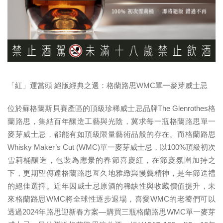
「紅」運當頭 絕版經典之選：格蘭路思WMC單一麥芽威士忌
位於蘇格蘭斯貝賽產區的頂級珍稀威士忌品牌The Glenrothes格
蘭路思，集結百年釀造工藝與光陰，冀求每一瓶格蘭路思單一
麥芽威士忌，都能有如頂級限量藝術品般的存在。而格蘭路思
Whisky Maker’s Cut (WMC)單一麥芽威士忌，以100%頂級初次
雪莉桶釀造，包裝為應景的春節喜慶紅，在節慶氛圍加持之
下，更期望傳達格蘭路思亙久地雅緻與慢藝精神，是年節送禮
的絕佳選擇。近年因威士忌原酒的稀缺性與收藏價值提升，未
來格蘭路思WMC將全球性逐步退場，喜愛WMC的老饕們可以
透過2024年路思迎新春方案—購買三瓶格蘭路思WMC單一麥芽