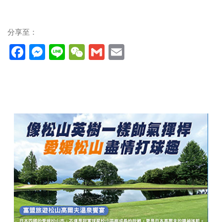
分享至：
Facebook
Messenger
Line
WeChat
Gmail
Email