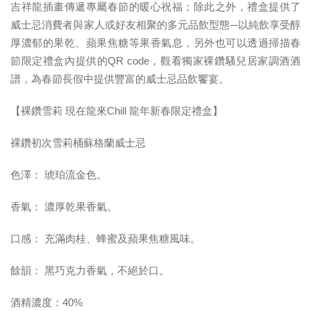
吉祥龍插畫傳遞專屬春節的暖心祝福；除此之外，禮盒提供了
威士忌消費者與家人或好友相聚的多元品飲型態─以純飲享受醇
厚濃郁的果乾、蘋果焦糖等果香氣息，另外也可以透過掃描春
節限定禮盒內提供的QR code，觀看獨家裸鑽騷兒居家調酒酒
譜，為春節長假中提供豐富的威士忌品飲饗宴。
【裸鑽雪莉 現在龍來Chill 龍年新春限定禮盒】
裸鑽初次雪莉桶蘇格蘭威士忌
色澤： 琥珀流金色。
香氣： 濃厚乾果香氣。
口感： 充滿肉桂、蜂蜜及蘋果焦糖風味。
餘韻： 黑巧克力香氣，不絕於口。
酒精濃度：40%