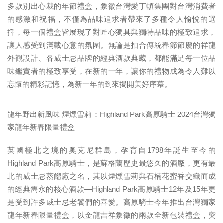
多款別出心裁的年節禮盒，象徵台灣愛丁頓集團對台灣消費者
的感激和祝福，不僅為品味追求者帶來了多種令人愉悅的選
擇，每一個禮盒皆展現了對匠心獨具與獨特品味的極致追求，
讓人感受到滿載心意的氛圍。無論是扣合傳統春節節慶的祥龍
外觀設計、各威士忌品牌的經典酒款典藏，都能滿足每一位品
味鑑賞者的極致享受，在新的一年，讓你的禮物成為令人難以
忘懷的精彩記憶，為新一年的到來揭開美好序幕。
龍年野出新風味 煙燻雪莉：Highland Park高原騎士 2024台灣獨
家龍年新春限量禮盒
英國極北之境的奧克尼群島，孕育自1798年誕生至今的
Highland Park高原騎士，是蘇格蘭歷史最悠久的酒廠，更有最
北的威士忌蒸餾廠之名，其以煙燻雪莉與石楠花蜜香交織而成
的經典雋永的核心酒款—Highland Park高原騎士12年及15年更
是受到許多威士忌老饕們的喜愛。高原騎士今年推出台灣獨家
龍年新春限量禮盒，以金龍吉祥象徵的兩款全新包裝禮盒，突