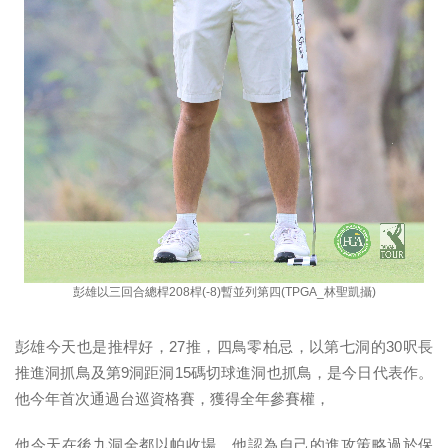
彭雄以三回合總桿208桿(-8)暫並列第四(TPGA_林聖凱攝)
彭雄今天也是推桿好，27推，四鳥零柏忌，以第七洞的30呎長
推進洞抓鳥及第9洞距洞15碼切球進洞也抓鳥，是今日代表作。
他今年首次通過台巡資格賽，獲得全年參賽權，
他今天在後九洞全都以帕收場，他認為自己的進攻策略過於保