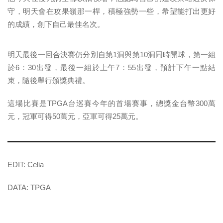
守，明天會在攻果嶺那一桿，積極強勢一些，希望能打出更好
的成績，創下自己最佳名次。
明天最後一回合決賽仍分別自第1洞與第10洞同時開球，第一組
於6：30出發，最後一組於上午7：55出發，預計下午一點結
束，隨後舉行頒獎典禮。
這場比賽是TPGA台巡賽今年的首場賽事，總獎金台幣300萬
元，冠軍可得50萬元，亞軍可得25萬元。
EDIT: Celia
DATA: TPGA