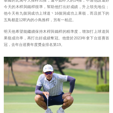
泰國的瓦萬今天推桿31推，遠不如昨天的24推，不過他說還好
今天的木桿與鐵桿很準，幫助他打出好成績，升上領先地位；
他今天有九個洞成功上球道丶16個洞成功上果嶺，而且抓下的
五鳥都是12呎內的小鳥推桿，另有一柏忌。
明天他希望能繼續保持木桿與鐵桿的精準度，增加打上球道與
果嶺成功率，再打出好成績奪冠。他曾於2023年拿下台巡賽首
冠，去年台巡賽年度獎金排名第19。