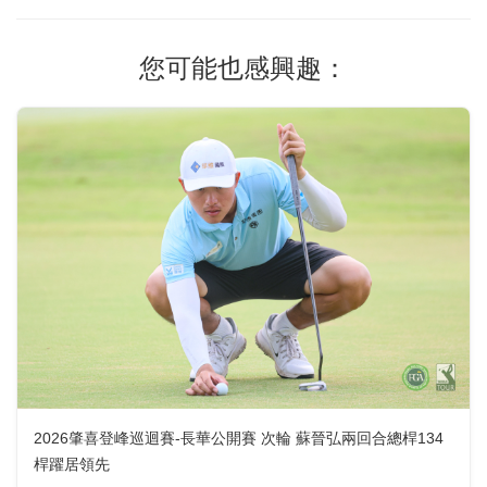
您可能也感興趣：
2026肇喜登峰巡迴賽-長華公開賽 次輪 蘇晉弘兩回合總桿134
桿躍居領先