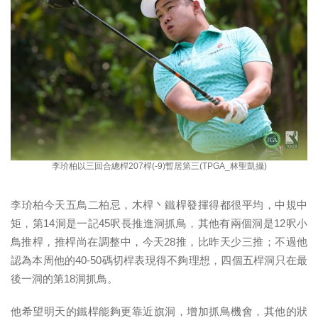
李玠柏以三回合總桿207桿(-9)暫居第三(TPGA_林聖凱攝)
李玠柏今天五鳥二柏忌，木桿丶鐵桿發揮得都很平均，中規中
矩，第14洞是一記45呎長推進洞抓鳥，其他有兩個洞是12呎小
鳥推桿，推桿尚在調整中，今天28推，比昨天少三推；不過他
認為本周他的40-50碼切桿表現得不夠理想，四個五桿洞只在最
後一洞的第18洞抓鳥。
他希望明天的鐵桿能夠更靠近旗洞，增加抓鳥機會，其他的狀