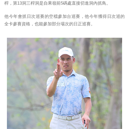
桿，第13洞三桿洞是自果嶺前5碼處直接切進洞內抓鳥。
他今年會抓日次巡賽的空檔參加台巡賽，他今年獲得日次巡的
全卡參賽資格，也能參加部分場次的日正巡賽。