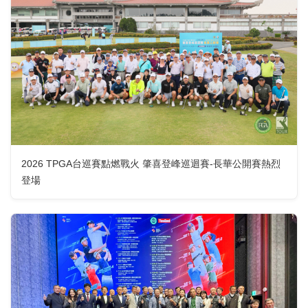
2026 TPGA台巡賽點燃戰火 肇喜登峰巡迴賽-長華公開賽熱烈
登場