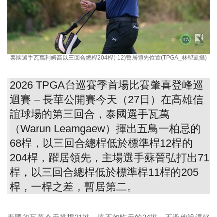
泰國選手瓦萬利姆高以三回合總桿204桿(-12)暫居領先位置(TPGA_林聖凱攝)
2026 TPGA台巡賽季首場比賽肇喜登峰巡
迴賽 – 長華公開賽今天（27日）在高雄信
誼球場的第三回合，泰國選手瓦萬
（Warun Leamgaew）揮出五鳥一柏忌的
68桿，以三回合總桿低於標準桿12桿的
204桿，躍居領先，主場選手蘇晉弘打出71
桿，以三回合總桿低於標準桿11桿的205
桿，一桿之差，暫居第二。