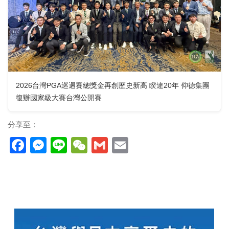
2026台灣PGA巡迴賽總獎金再創歷史新高 睽違20年 仰德集團
復辦國家級大賽台灣公開賽
分享至：
Facebook
Messenger
Line
WeChat
Gmail
Email