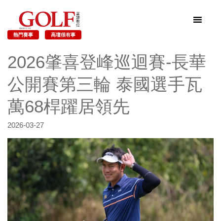
熱門賽事
高壇很有事
2026肇喜登峰巡迴賽-長華
公開賽第三輪 泰國選手瓦
萬68桿躍居領先
2026-03-27