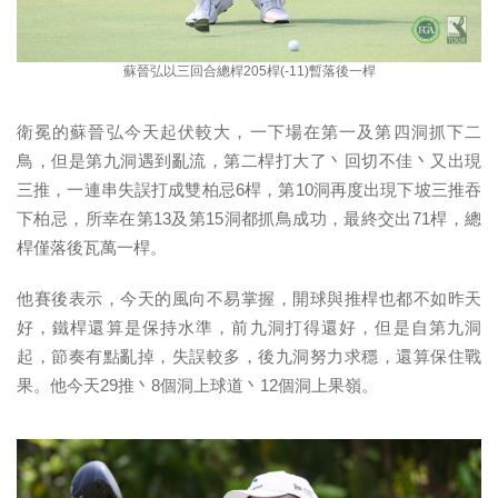
蘇晉弘以三回合總桿205桿(-11)暫落後一桿
衛冕的蘇晉弘今天起伏較大，一下場在第一及第四洞抓下二
鳥，但是第九洞遇到亂流，第二桿打大了丶回切不佳丶又出現
三推，一連串失誤打成雙柏忌6桿，第10洞再度出現下坡三推吞
下柏忌，所幸在第13及第15洞都抓鳥成功，最終交出71桿，總
桿僅落後瓦萬一桿。
他賽後表示，今天的風向不易掌握，開球與推桿也都不如昨天
好，鐵桿還算是保持水準，前九洞打得還好，但是自第九洞
起，節奏有點亂掉，失誤較多，後九洞努力求穩，還算保住戰
果。他今天29推丶8個洞上球道丶12個洞上果嶺。