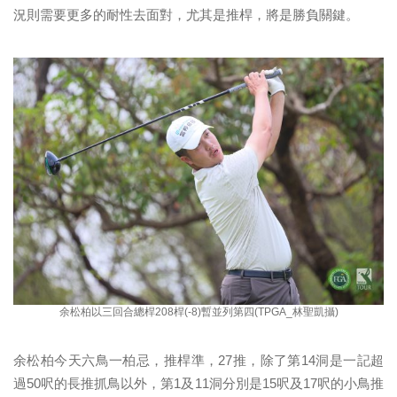
況則需要更多的耐性去面對，尤其是推桿，將是勝負關鍵。
余松柏以三回合總桿208桿(-8)暫並列第四(TPGA_林聖凱攝)
余松柏今天六鳥一柏忌，推桿準，27推，除了第14洞是一記超
過50呎的長推抓鳥以外，第1及11洞分別是15呎及17呎的小鳥推