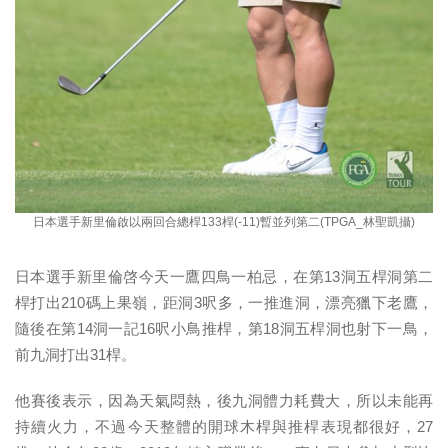
日本選手新里倫啟以兩回合總桿133桿(-11)暫並列第二(TPGA_林聖凱攝)
日本選手新里倫啓今天一鷹四鳥一柏忌，在第13洞五桿洞第二
桿打出210碼上果嶺，距洞3呎多，一推進洞，漂亮獵下老鷹，
隨後在第14洞一記16呎小鳥推桿，第18洞五桿洞也射下一鳥，
前九洞打出31桿。
他賽後表示，因為天氣悶熱，後九洞體力耗費大，所以未能再
持續火力，不過今天整體的開球木桿與推桿表現都很好，27