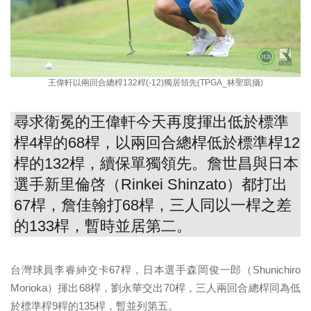
王偉軒以兩回合總桿132桿(-12)獨居領先(TPGA_林聖凱攝)
尋求衛冕的王偉軒今天再度揮出低於標準
桿4桿的68桿，以兩回合總桿低於標準桿12
桿的132桿，續保單獨領先。詹世昌與日本
選手新里倫啓（Rinkei Shinzato）都打出
67桿，詹佳翰打68桿，三人同以一桿之差
的133桿，暫時並居第二。
台灣球員李睿紳交卡67桿，日本選手森岡俊一郎（Shunichiro
Morioka）揮出68桿，劉永華交出70桿，三人兩回合總桿同為低
於標準桿9桿的135桿，暫並列第五。