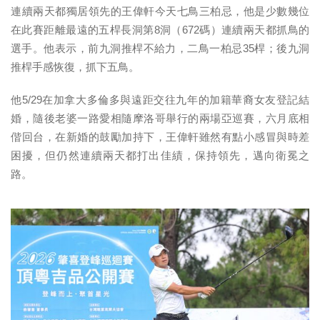
連續兩天都獨居領先的王偉軒今天七鳥三柏忌，他是少數幾位
在此賽距離最遠的五桿長洞第8洞（672碼）連續兩天都抓鳥的
選手。他表示，前九洞推桿不給力，二鳥一柏忌35桿；後九洞
推桿手感恢復，抓下五鳥。
他5/29在加拿大多倫多與遠距交往九年的加籍華裔女友登記結
婚，隨後老婆一路愛相隨摩洛哥舉行的兩場亞巡賽，六月底相
偕回台，在新婚的鼓勵加持下，王偉軒雖然有點小感冒與時差
困擾，但仍然連續兩天都打出佳績，保持領先，邁向衛冕之
路。