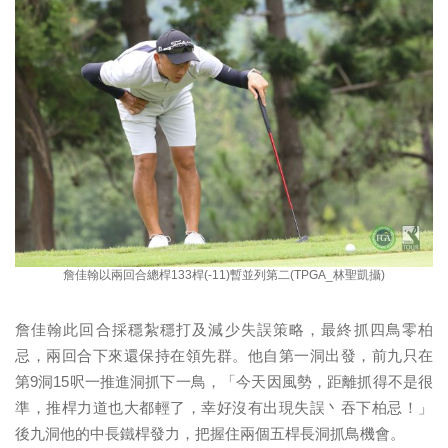
詹佳翰以兩回合總桿133桿(-11)暫並列第二(TPGA_林聖凱攝)
詹佳翰此回合採穩紮穩打及減少失誤策略，最終抓四鳥零柏
忌，兩回合下來還保持在領先群。他自第一洞出發，前九只在
第9洞15呎一推進洞抓下一鳥，「今天因風勢，距離抓得不是很
準，推桿力道也大都輕了，幸好沒有出現失誤丶吞下柏忌！」
後九洞他的中長鐵桿發力，把握住兩個五桿長洞抓鳥機會。