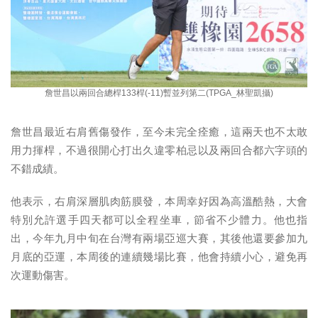
詹世昌以兩回合總桿133桿(-11)暫並列第二(TPGA_林聖凱攝)
詹世昌最近右肩舊傷發作，至今未完全痊癒，這兩天也不太敢
用力揮桿，不過很開心打出久違零柏忌以及兩回合都六字頭的
不錯成績。
他表示，右肩深層肌肉筋膜發，本周幸好因為高溫酷熱，大會
特別允許選手四天都可以全程坐車，節省不少體力。他也指
出，今年九月中旬在台灣有兩場亞巡大賽，其後他還要參加九
月底的亞運，本周後的連續幾場比賽，他會持續小心，避免再
次運動傷害。