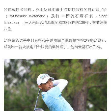
呂偉智打出66桿，與兩位日本選手包括打67桿的渡辺龍ノ介
（Ryunosuke Watanabe）及打69桿的石塜祥利（Shori
Ishizuka），三人兩回合均為低於標準桿8桿的136桿，暫並居第
八位。
14位業餘選手中只有柯亮宇以兩回合低於標準桿2桿的142桿，
成為唯一晉級後兩回合決賽的業餘選手，他兩天都打出71桿。