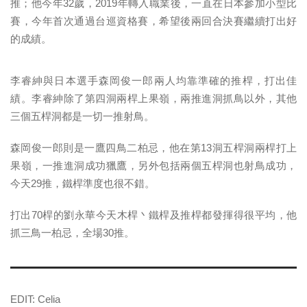
推；他今年32歲，2019年轉入職業後，一直在日本參加小型比
賽，今年首次通過台巡資格賽，希望後兩回合決賽繼續打出好
的成績。
李睿紳與日本選手森岡俊一郎兩人均靠準確的推桿，打出佳
績。李睿紳除了第四洞兩桿上果嶺，兩推進洞抓鳥以外，其他
三個五桿洞都是一切一推射鳥。
森岡俊一郎則是一鷹四鳥二柏忌，他在第13洞五桿洞兩桿打上
果嶺，一推進洞成功獵鷹，另外包括兩個五桿洞也射鳥成功，
今天29推，鐵桿準度也很不錯。
打出70桿的劉永華今天木桿丶鐵桿及推桿都發揮得很平均，他
抓三鳥一柏忌，全場30推。
EDIT: Celia