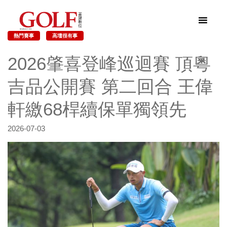
熱門賽事
高壇很有事
2026肇喜登峰巡迴賽 頂粵
吉品公開賽 第二回合 王偉
軒繳68桿續保單獨領先
2026-07-03