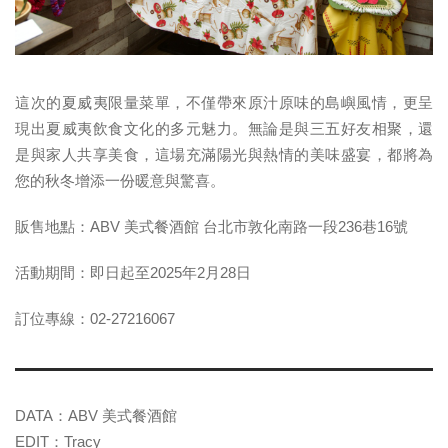
這次的夏威夷限量菜單，不僅帶來原汁原味的島嶼風情，更呈
現出夏威夷飲食文化的多元魅力。無論是與三五好友相聚，還
是與家人共享美食，這場充滿陽光與熱情的美味盛宴，都將為
您的秋冬增添一份暖意與驚喜。
販售地點：ABV 美式餐酒館 台北市敦化南路一段236巷16號
活動期間：即日起至2025年2月28日
訂位專線：02-27216067
DATA：ABV 美式餐酒館
EDIT：Tracy