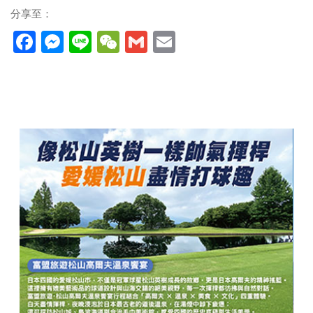
分享至：
Facebook
Messenger
Line
WeChat
Gmail
Email