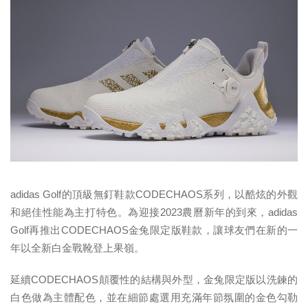
adidas Golf的頂級無釘鞋款CODECHAOS系列，以酷炫的外觀
和絕佳性能為主打特色。為迎接2023農曆新年的到來，adidas
Golf再推出CODECHAOS金兔限定版鞋款，讓球友們在新的一
年以全新白金戰靴登上果嶺。
延續CODECHAOS顛覆性的結構與外型，金兔限定版以洗鍊的
白色做為主體配色，並在細節處選用充滿年節氛圍的金色勾勒