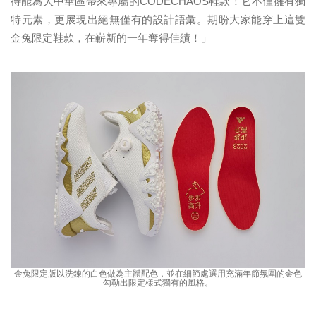
待能為大中華區帶來專屬的CODECHAOS鞋款！它不僅擁有獨
特元素，更展現出絕無僅有的設計語彙。期盼大家能穿上這雙
金兔限定鞋款，在嶄新的一年奪得佳績！」
金兔限定版以洗鍊的白色做為主體配色，並在細節處選用充滿年節氛圍的金色
勾勒出限定樣式獨有的風格。