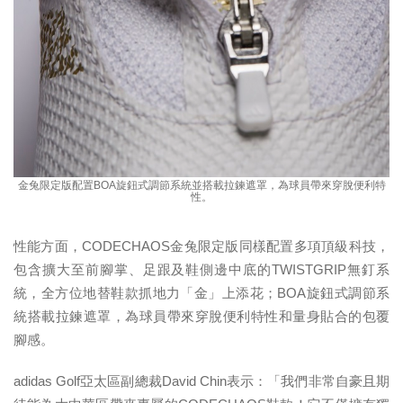
金兔限定版配置BOA旋鈕式調節系統並搭載拉鍊遮罩，為球員帶來穿脫便利特
性。
性能方面，CODECHAOS金兔限定版同樣配置多項頂級科技，
包含擴大至前腳掌、足跟及鞋側邊中底的TWISTGRIP無釘系
統，全方位地替鞋款抓地力「金」上添花；BOA旋鈕式調節系
統搭載拉鍊遮罩，為球員帶來穿脫便利特性和量身貼合的包覆
腳感。
adidas Golf亞太區副總裁David Chin表示：「我們非常自豪且期