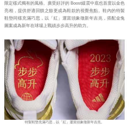
限定樣式獨有的風格。廣受好評的 Boost緩震中底也首度以金色
亮相，提供舒適回饋之餘更成為鞋款的視覺焦點。鞋內的特製
鞋墊同樣充滿巧思，以「紅」運當頭象徵新年吉兆，搭配金兔
圖案成為新年在球場上戰績步步高升的助力。
特製鞋墊充滿巧思，以「紅」運當頭象徵新年吉兆。