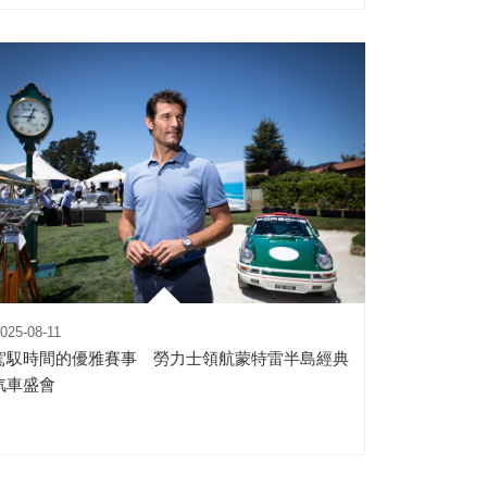
025-08-11
駕馭時間的優雅賽事 勞力士領航蒙特雷半島經典
汽車盛會