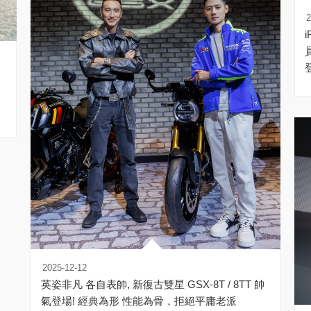
2
員優
2025-12-12
英姿非凡 各自表帥, 新復古雙星 GSX-8T / 8TT 帥
氣登場! 經典為形 性能為骨，拒絕平庸老派