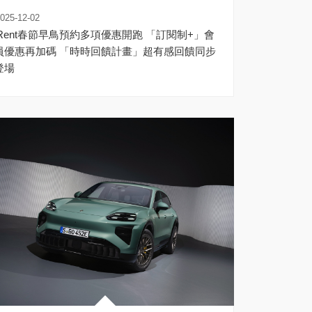
025-12-02
iRent春節早鳥預約多項優惠開跑 「訂閱制+」會
惠再加碼 「時時回饋計畫」超有感回饋同步
登場