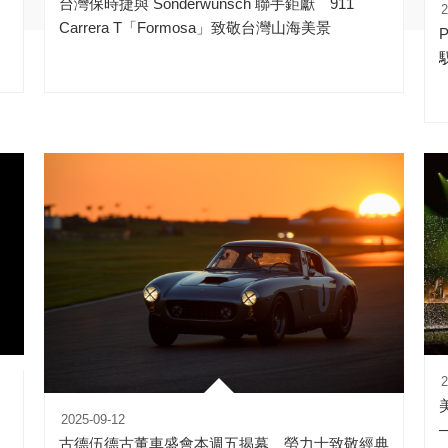
台灣保時捷與 Sonderwunsch 聯手鉅獻 911
2
Carrera T「Formosa」致敬台灣山海美景
2
2025-09-12
古德伍德古董車盛會本週五揭幕 勞力士致敬經典
體