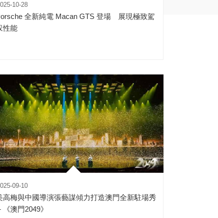
025-10-28
Porsche 全新純電 Macan GTS 登場 展現極致駕
馭性能
025-09-10
美高梅與中國導演張藝謀傾力打造澳門全新駐場秀
─ 《澳門2049》