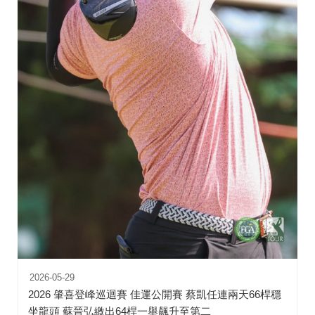
2026-05-29
2026 肇喜登峰巡迴賽 佳運公開賽 蔡凱任連兩天66桿穩
坐龍頭 蘇晉弘繳出64桿一舉飆升至第二