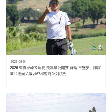
2026-06-04
2026 肇喜登峰巡迴賽 美津濃公開賽 首輪 王璽安、謝霆
葳和德光祐哉以67桿暫時並列領先