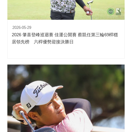
2026-05-29
2026 肇喜登峰巡迴賽 佳運公開賽 蔡凱任第三輪69桿穩
居領先榜 六桿優勢迎接決勝日