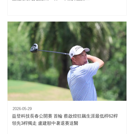
2026-05-29
益登科技長春公開賽 首輪 蔡啟煌狂飆生涯最低桿62桿
領先3桿獨走 盧建順中暑退賽送醫