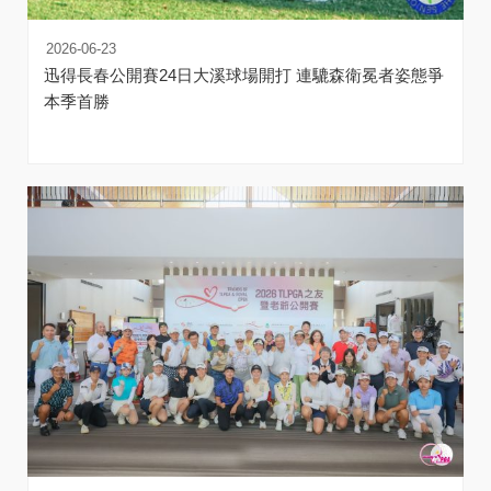
2026-06-23
迅得長春公開賽24日大溪球場開打 連騼森衛冕者姿態爭
本季首勝