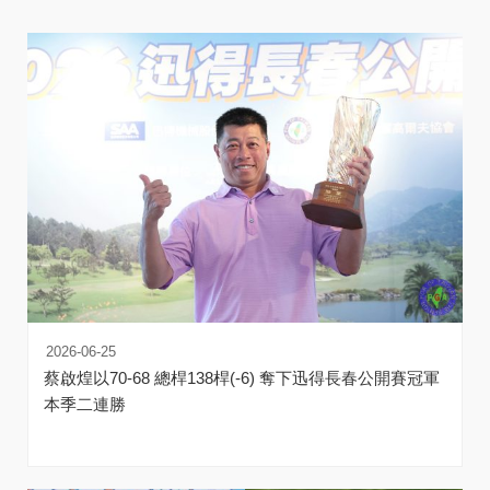
2026-06-25
蔡啟煌以70-68 總桿138桿(-6) 奪下迅得長春公開賽冠軍
本季二連勝