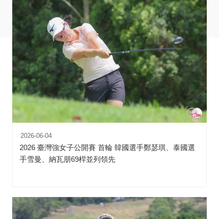
2026-06-04
2026 臺灣強女子公開賽 首輪 韓國選手鄭瑟琪、泰國選
手雪曼、納瓦朋69桿並列領先