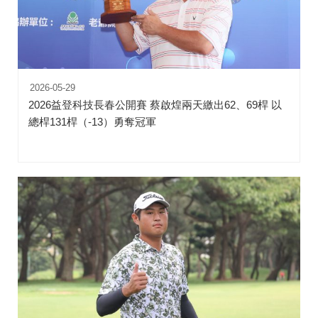
2026-05-29
2026益登科技長春公開賽 蔡啟煌兩天繳出62、69桿 以
總桿131桿（-13）勇奪冠軍