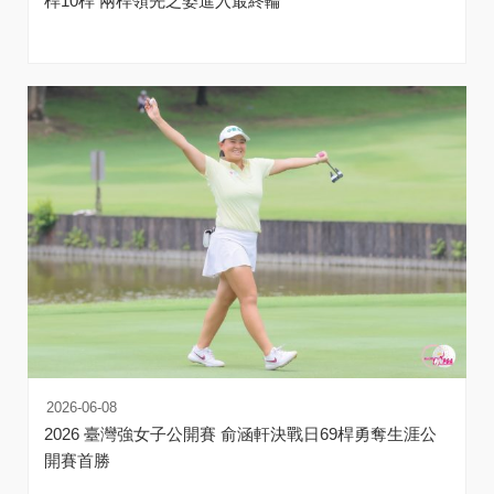
桿10桿 兩桿領先之姿進入最終輪
2026-06-08
2026 臺灣強女子公開賽 俞涵軒決戰日69桿勇奪生涯公
開賽首勝