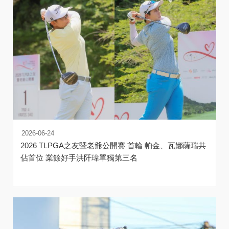
2026-06-24
2026 TLPGA之友暨老爺公開賽 首輪 帕金、瓦娜薩瑞共
佔首位 業餘好手洪阡瑋單獨第三名