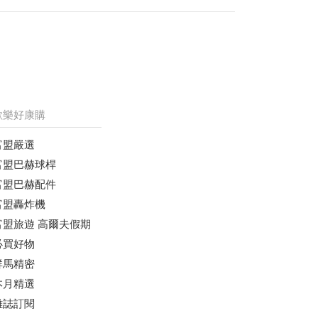
歡樂好康購
富盟嚴選
富盟巴赫球桿
富盟巴赫配件
富盟轟炸機
富盟旅遊 高爾夫假期
必買好物
群馬精密
本月精選
雜誌訂閱