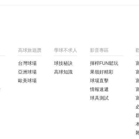
高球旅遊讚
學球不求人
影音專區
台灣球場
球技秘訣
揮桿FUN鬆玩
亞洲球場
高球知識
果嶺好精彩
歐美球場
球場直擊
活
情報速遞
球具測試