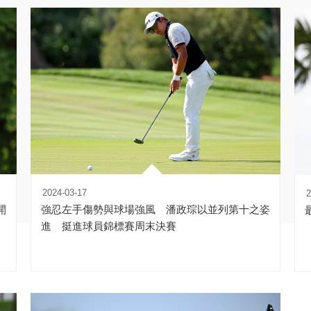
2024-03-17
2
開
強忍左手傷勢與球場強風 潘政琮以並列第十之姿
進 挺進球員錦標賽周末決賽