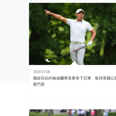
2024-07-08
潘政琮在約翰迪爾菁英賽拿下亞軍 取得英國公
賽門票