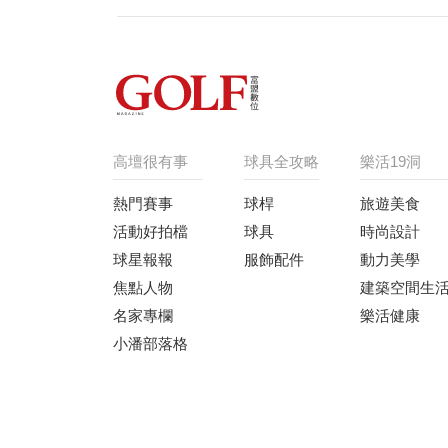
高壇很有事
球具全攻略
樂活19洞
熱門賽事
球桿
旅遊美食
活動好拍檔
球具
時尚設計
球星報報
服飾配件
動力美學
焦點人物
建築空間生
名家專欄
樂活健康
小潘部落格