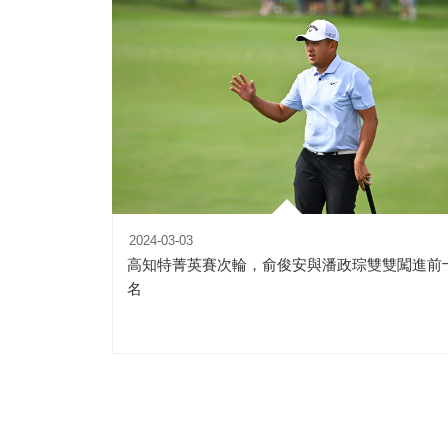
2024-03-03
高知特菁英賽次輪，俞俊安與潘政琮雙雙闖進前
名