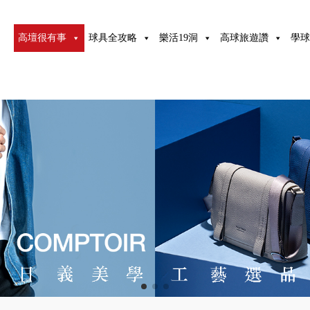
高壇很有事
球具全攻略
樂活19洞
高球旅遊讚
學球