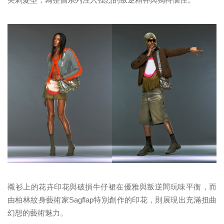
襯衫上的花卉印花與破損牛仔裙在優雅與叛逆間玩味平衡，而
由柏林紋身藝術家Sagflap特別創作的印花，則展現出充滿扭曲
幻想的藝術魅力。