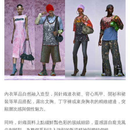
內衣單品自然融入造型，與針織連衣裙、背心馬甲、開衫和裙
裝等單品搭配，露出文胸、丁字褲或束身胸衣的精緻縫邊，突
顯層次感與個性魅力。
同時，針織面料上點綴鮮豔色彩的簇絨細節，靈感源自龐克風
尖刺髮型，為整個系列注入強烈的叛逆精神與獨特個性。