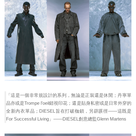
「這是一個非常規設計的系列，無論是正裝還是休閒；丹寧單
品亦或是Trompe l’oeil錯視印花；還是貼身私密或是日常外穿的
全新內衣單品；DIESEL旨在打破枷鎖，另辟蹊徑——這既是
For Successful Living」——DIESEL創意總監Glenn Martens