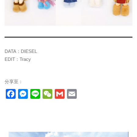
DATA：DIESEL
EDIT：Tracy
分享至：
Facebook
Messenger
Line
WeChat
Gmail
Email