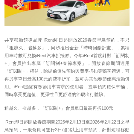
共享移動領導品牌 iRent即日起開放2026春節早鳥預約，不只
「租越久、省越多」，同步推出全新「時時回饋計畫」，累積
用車時數可兌換iRent汽車折抵券。今年iRent首度針對「訂閱制
+」會員推出專屬「訂閱制+春節專案」，開放春節期間適用
「訂閱制+」權益，除提前優先預約與費率折扣等獨享禮遇，可
再另享單日最高100元的費率折扣，並可與其他春節優惠活動併
用。iRent提醒有春節用車需求的使用者，提早預約確保車輛，
同時享受更超值、更彈性且更舒適的節慶出行體驗。
租越久、省越多，「訂閱制+」會員單日最高再折100元
iRent即日起開放春節期間2026年2月13日至2026年2月22日之早
鳥預約，一般會員可進行3日(含)以上用車預約，針對短程移動