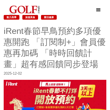
動力美學
旅遊美食
樂活健康
iRent春節早鳥預約多項優
惠開跑 「訂閱制+」會員優
惠再加碼 「時時回饋計
畫」超有感回饋同步登場
2025-12-02