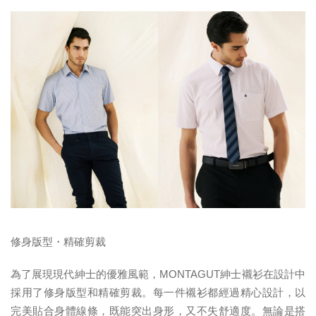
修身版型・精確剪裁
為了展現現代紳士的優雅風範，MONTAGUT紳士襯衫在設計中
採用了修身版型和精確剪裁。每一件襯衫都經過精心設計，以
完美貼合身體線條，既能突出身形，又不失舒適度。無論是搭