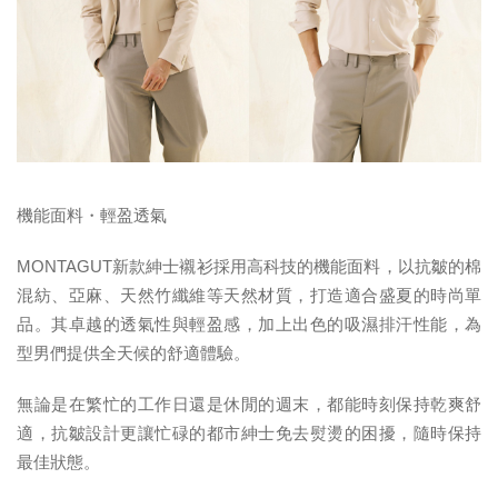
機能面料・輕盈透氣
MONTAGUT新款紳士襯衫採用高科技的機能面料，以抗皺的棉
混紡、亞麻、天然竹纖維等天然材質，打造適合盛夏的時尚單
品。其卓越的透氣性與輕盈感，加上出色的吸濕排汗性能，為
型男們提供全天候的舒適體驗。
無論是在繁忙的工作日還是休閒的週末，都能時刻保持乾爽舒
適，抗皺設計更讓忙碌的都市紳士免去熨燙的困擾，隨時保持
最佳狀態。