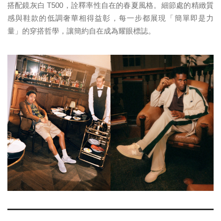
搭配鏡灰白 T500，詮釋率性自在的春夏風格。細節處的精緻質
感與鞋款的低調奢華相得益彰，每一步都展現「簡單即是力
量」的穿搭哲學，讓簡約自在成為耀眼標誌。