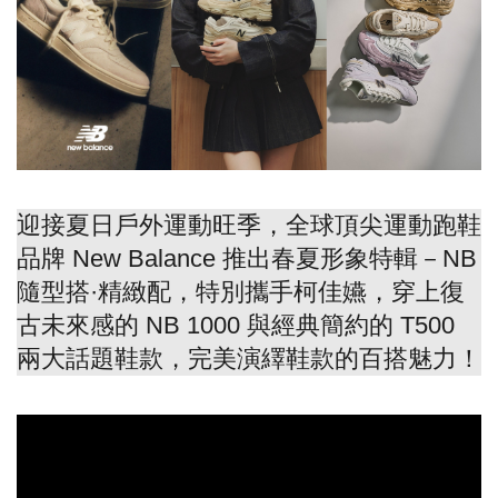
迎接夏日戶外運動旺季，全球頂尖運動跑鞋
品牌 New Balance 推出春夏形象特輯－NB
隨型搭·精緻配，特別攜手柯佳嬿，穿上復
古未來感的 NB 1000 與經典簡約的 T500
兩大話題鞋款，完美演繹鞋款的百搭魅力！