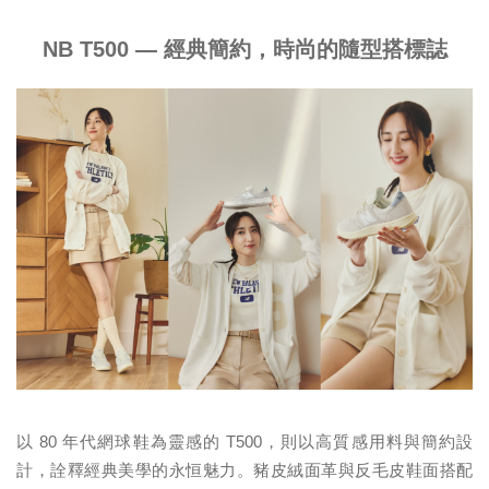
NB T500 — 經典簡約，時尚的隨型搭標誌
以 80 年代網球鞋為靈感的 T500，則以高質感用料與簡約設
計，詮釋經典美學的永恒魅力。豬皮絨面革與反毛皮鞋面搭配