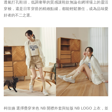
透氣打孔鞋頭，低調奢華的質感讓鞋款無論在網球場上的靈活
穿梭，還是日常穿搭的精緻點綴，都能輕鬆勝任，成為品味愛
好者的不二之選。
柯佳嬿 選擇疊穿米色 NB 開襟外套與短版 NB LOGO 上衣，並