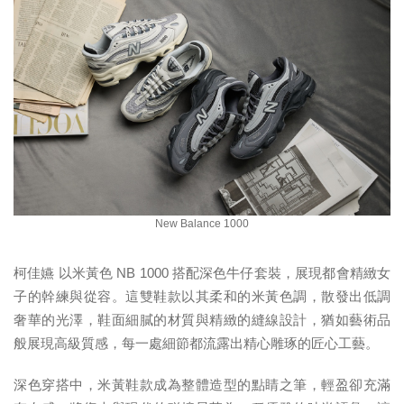
New Balance 1000
柯佳嬿 以米黃色 NB 1000 搭配深色牛仔套裝，展現都會精緻女
子的幹練與從容。這雙鞋款以其柔和的米黃色調，散發出低調
奢華的光澤，鞋面細膩的材質與精緻的縫線設計，猶如藝術品
般展現高級質感，每一處細節都流露出精心雕琢的匠心工藝。
深色穿搭中，米黃鞋款成為整體造型的點睛之筆，輕盈卻充滿