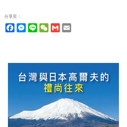
分享至：
Facebook
Messenger
Line
WeChat
Gmail
Email