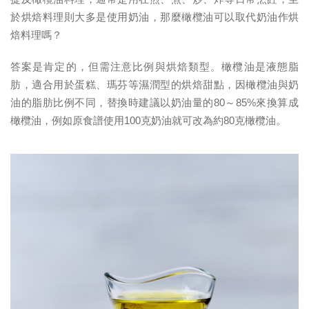
於烘焙料理則大多是使用奶油，那麼橄欖油可以取代奶油作烘
焙料理嗎？
答案是肯定的，但需注意比例與烘焙類型。橄欖油是液態脂
肪，適合用於蛋糕、瑪芬等濕潤型的烘焙甜點，因橄欖油與奶
油的脂肪比例不同，替換時建議以奶油量的80～85%來換算成
橄欖油，例如原食譜使用100克奶油就可改為約80克橄欖油。