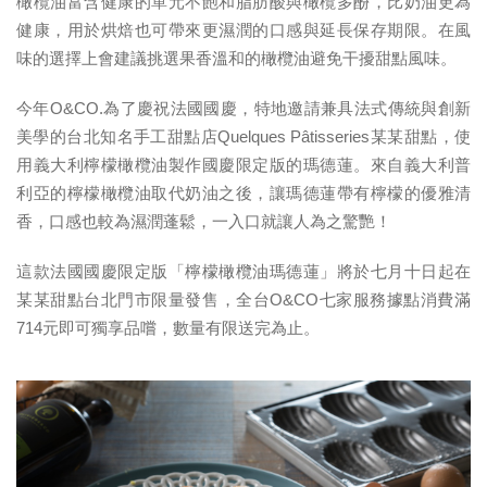
橄欖油富含健康的單元不飽和脂肪酸與橄欖多酚，比奶油更為
健康，用於烘焙也可帶來更濕潤的口感與延長保存期限。在風
味的選擇上會建議挑選果香溫和的橄欖油避免干擾甜點風味。
今年O&CO.為了慶祝法國國慶，特地邀請兼具法式傳統與創新
美學的台北知名手工甜點店Quelques Pâtisseries某某甜點，使
用義大利檸檬橄欖油製作國慶限定版的瑪德蓮。來自義大利普
利亞的檸檬橄欖油取代奶油之後，讓瑪德蓮帶有檸檬的優雅清
香，口感也較為濕潤蓬鬆，一入口就讓人為之驚艷！
這款法國國慶限定版「檸檬橄欖油瑪德蓮」將於七月十日起在
某某甜點台北門市限量發售，全台O&CO七家服務據點消費滿
714元即可獨享品嚐，數量有限送完為止。