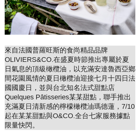
來自法國普羅旺斯的食尚精品品牌
OLIVIERS&CO.在盛夏時節推出專屬於夏
日氣息的頂級橄欖油，以充滿安達魯西亞鄉
間花園風情的夏日橄欖油迎接七月十四日法
國國慶日，並與台北知名法式甜點店
Quelques Pâtisseries某某甜點，聯手推出
充滿夏日清新感的檸檬橄欖油瑪德蓮，7/10
起在某某甜點與O&CO.全台七家服務據點
限量快閃。