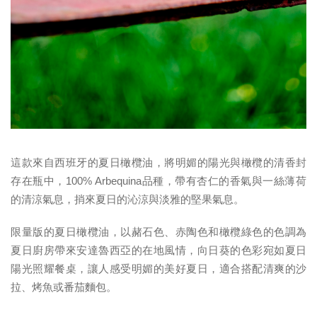
這款來自西班牙的夏日橄欖油，將明媚的陽光與橄欖的清香封
存在瓶中，100% Arbequina品種，帶有杏仁的香氣與一絲薄荷
的清涼氣息，捎來夏日的沁涼與淡雅的堅果氣息。
限量版的夏日橄欖油，以赭石色、赤陶色和橄欖綠色的色調為
夏日廚房帶來安達魯西亞的在地風情，向日葵的色彩宛如夏日
陽光照耀餐桌，讓人感受明媚的美好夏日，適合搭配清爽的沙
拉、烤魚或番茄麵包。