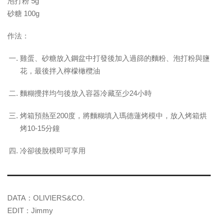
泡打粉 5g
砂糖 100g
作法：
雞蛋、砂糖放入鋼盆中打發後加入過篩的麵粉、泡打粉與鹽
花，最後拌入檸檬橄欖油
麵糊攪拌均勻後放入容器冷藏至少24小時
烤箱預熱至200度，將麵糊填入瑪德蓮烤模中，放入烤箱烘
烤10-15分鐘
冷卻後脫模即可享用
DATA：OLIVIERS&CO.
EDIT：Jimmy