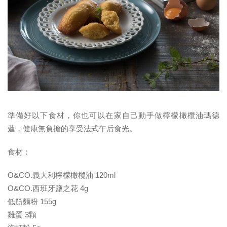
準備好以下食材，你也可以在家自己動手做檸檬橄欖油瑪德
蓮，健康無負擔的享受法式午后食光。
食材：
O&CO.義大利檸檬橄欖油 120ml
O&CO.西班牙鹽之花 4g
低筋麵粉 155g
雞蛋 3顆