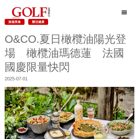
旅遊美食
樂活健康
O&CO.夏日橄欖油陽光登
場 橄欖油瑪德蓮 法國
國慶限量快閃
2025-07-01