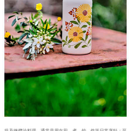
提及橄欖油料理，通常是用在煎、煮、炒、炸等日常烹飪；至