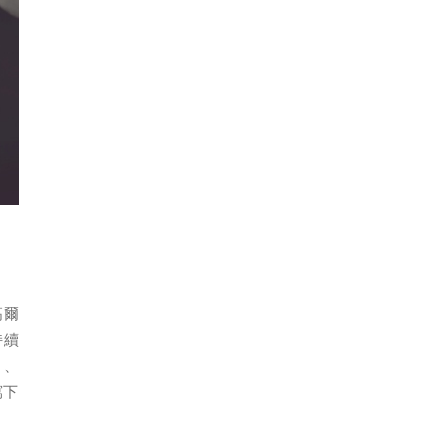
高爾
持續
）、
寫下