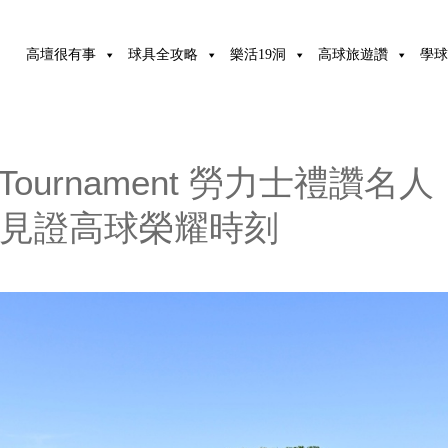
高壇很有事
球具全攻略
樂活19洞
高球旅遊讚
學球
ers Tournament 勞力士禮讚名人
旅見證高球榮耀時刻