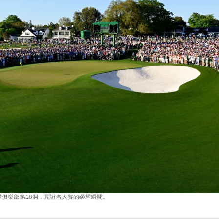
球俱樂部第18洞，見證名人賽的榮耀瞬間。