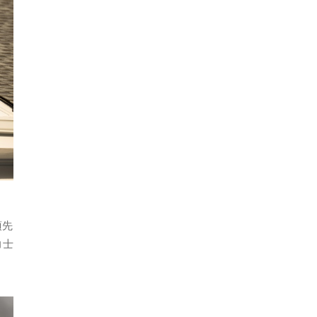
項先
力士