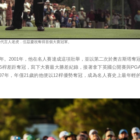
力士代言人老虎．伍茲慶祝奪得首個大賽冠軍。
）25週年。2001年，他在名人賽達成這項壯舉，並以第二次於奧古斯塔奪
5桿差距奪冠，寫下大賽最大勝差紀錄，接著拿下英國公開賽與PG
97年，年僅21歲的他便以12桿優勢奪冠，成為名人賽史上最年輕