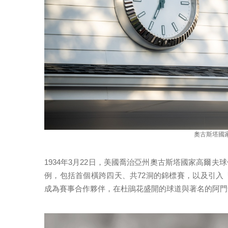
奧古斯塔國
1934年3月22日，美國喬治亞州奧古斯塔國家高爾
例，包括首個橫跨四天、共72洞的錦標賽，以及引入
成為賽事合作夥伴，在杜鵑花盛開的球道與著名的阿門角（