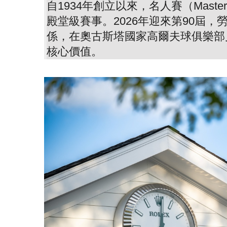
自1934年創立以來，名人賽（Maste
殿堂級賽事。2026年迎來第90屆，
係，在奧古斯塔國家高爾夫球俱樂部
核心價值。