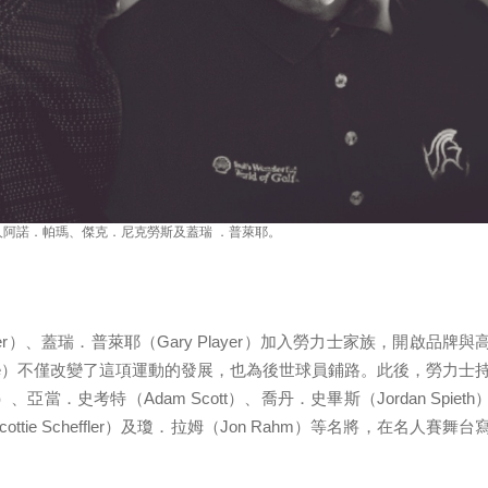
阿諾．帕瑪、傑克．尼克勞斯及蓋瑞 ．普萊耶。
mer）、蓋瑞．普萊耶（Gary Player）加入勞力士家族，開啟品牌與
hree）不僅改變了這項運動的發展，也為後世球員鋪路。此後，勞力士
亞當．史考特（Adam Scott）、喬丹．史畢斯（Jordan Spieth
ottie Scheffler）及瓊．拉姆（Jon Rahm）等名將，在名人賽舞台