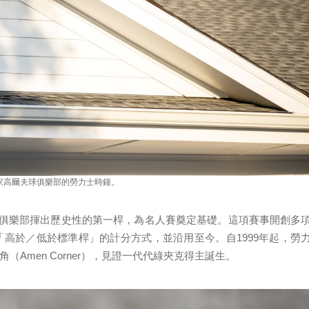
家高爾夫球俱樂部的勞力士時鐘。
夫球俱樂部揮出歷史性的第一桿，為名人賽奠定基礎。這項賽事開創多
「高於／低於標準桿」的計分方式，並沿用至今。自1999年起，勞
Amen Corner），見證一代代綠夾克得主誕生。