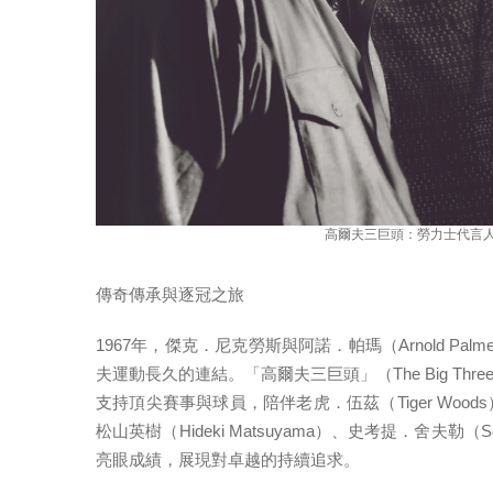
高爾夫三巨頭：勞力士代言人
傳奇傳承與逐冠之旅
1967年，傑克．尼克勞斯與阿諾．帕瑪（Arnold Pal
夫運動長久的連結。「高爾夫三巨頭」（The Big T
支持頂尖賽事與球員，陪伴老虎．伍茲（Tiger Woods）、
松山英樹（Hideki Matsuyama）、史考提．舍夫勒（Sc
亮眼成績，展現對卓越的持續追求。