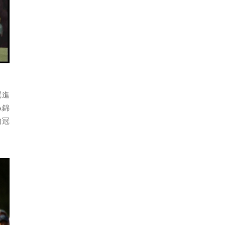
冠進
A錦
的冠