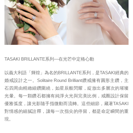
TASAKI BRILLANTE
系列
—
在光芒中定格心動
以義大利語「輝煌」為名的BRILLANTE系列，是TASAKI經典的
婚戒設計之一。Solitaire Round Brilliant鑽戒擁有圓形主鑽，主
石四周由精緻細鑽圍繞，如星辰般閃耀，綻放出多層次的璀璨
光暈。每一顆鑽石都擁有純淨火光與完美比例，戒圈設計保留
優雅弧度，讓光影隨手指微動而流轉。這些細節，藏著TASAKI
對情感的細膩詮釋，讓每一次指尖的停留，都是命定瞬間的重
現。