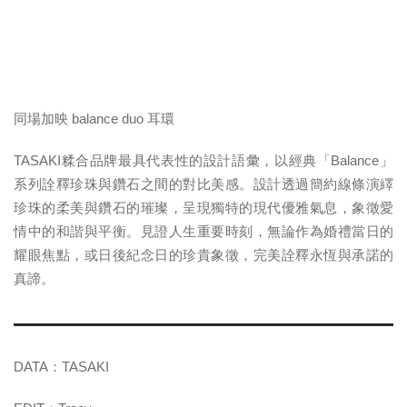
同場加映
balance duo
耳環
TASAKI糅合品牌最具代表性的設計語彙，以經典「Balance」
系列詮釋珍珠與鑽石之間的對比美感。設計透過簡約線條演繹
珍珠的柔美與鑽石的璀璨，呈現獨特的現代優雅氣息，象徵愛
情中的和諧與平衡。見證人生重要時刻，無論作為婚禮當日的
耀眼焦點，或日後紀念日的珍貴象徵，完美詮釋永恆與承諾的
真諦。
DATA：TASAKI