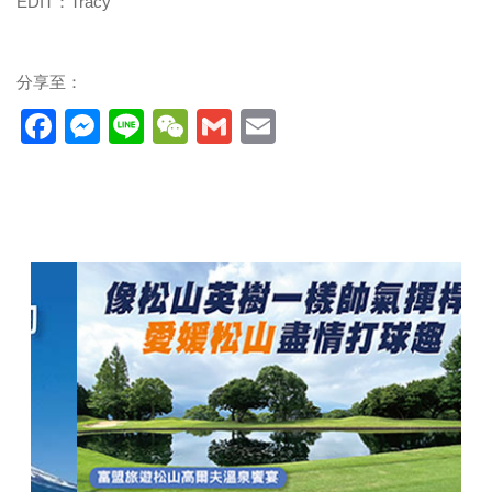
EDIT：Tracy
分享至：
Facebook
Messenger
Line
WeChat
Gmail
Email