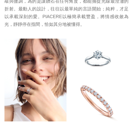
敲與微調，為的是讓鑽石在任何角度，都能捕捉光線最澄澈的
折射。最動人的設計，往往以最單純的言語開始；純粹，才足
以承載深刻的愛。PIACERE以極簡承載豐盈，將情感收斂為
光，靜靜停在指間，恰如其分地被懂得。